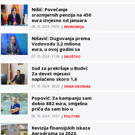
Nišić: Povećanje
srazmjernih penzija na 450
eura izvjesno od januara
08. 10. 2024 - 09:32
|
EKONOMIJA
Nišavić: Dugovanja prema
Vodovodu 3,2 miliona
eura, u ovoj godini sa
mreže isključeno 2.335
07. 10. 2024 - 21:36
|
DRUŠTVO
potrošača zbog
neplaćenih računa
Sud za prekršaje u Budvi:
Za devet mjeseci
naplaćeno skoro 1,6
miliona eura kazni i
07. 10. 2024 - 20:25
|
CRNA HRONIKA
troškova postupka
Popović: Za kampanju sam
dobio 882 eura, smiješna
priča da sam bio u
izbornoj trci zbog novca
06. 10. 2024 - 10:51
|
POLITIKA
Revizija finansijskih iskaza
Aerodroma za 2023.