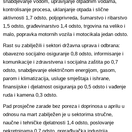
snabdjevanje vodom, upravljanje otpadnim vodama,
kontrolisanje procesa, uklanjanje otpada i slične
aktivnosti 1,7 odsto, poljoprivreda, šumarstvo i ribarstvo
1,5 odsto, građevinarstvo 1,4 odsto, trgovina na veliko i
malo, popravka motornih vozila i motocikala jedan odsto.
Rast su zabilježili i sektori državna uprava i odbrana:
obavezno socijalno osiguranje 0,8 odsto, informisanje i
komunikacije i zdravstvena i socijalna zaštita po 0,7
odsto, snabdjevanje električnom energijom, gasom,
parom i klimatizacija, usluge smještaja i ishrane,
finansijske i djelatnost osiguranja po 0,5 odsto i vađenje
ruda i kamena 0,3 odsto.
Pad prosječne zarade bez poreza i doprinosa u aprilu u
odnosu na mart zabilježen je u sektorima stručne,
naučne i tehničke djelatnosti 1,4 odsto, poslovanje
nekretninama 0,7 odsto, prerađivačka industrija,