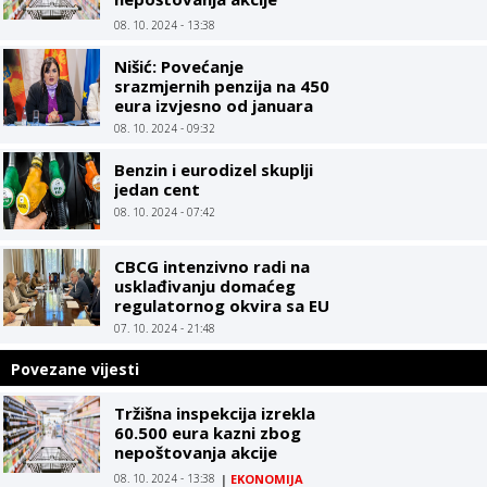
Limitirane cijene
08. 10. 2024 - 13:38
Nišić: Povećanje
srazmjernih penzija na 450
eura izvjesno od januara
08. 10. 2024 - 09:32
Benzin i eurodizel skuplji
jedan cent
08. 10. 2024 - 07:42
CBCG intenzivno radi na
usklađivanju domaćeg
regulatornog okvira sa EU
07. 10. 2024 - 21:48
Povezane vijesti
Tržišna inspekcija izrekla
60.500 eura kazni zbog
nepoštovanja akcije
Limitirane cijene
08. 10. 2024 - 13:38
|
EKONOMIJA