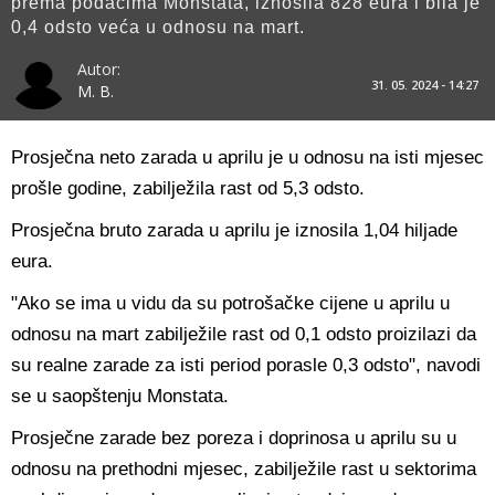
prema podacima Monstata, iznosila 828 eura i bila je
0,4 odsto veća u odnosu na mart.
Autor:
31. 05. 2024 - 14:27
M. B.
Prosječna neto zarada u aprilu je u odnosu na isti mjesec
prošle godine, zabilježila rast od 5,3 odsto.
Prosječna bruto zarada u aprilu je iznosila 1,04 hiljade
eura.
"Ako se ima u vidu da su potrošačke cijene u aprilu u
odnosu na mart zabilježile rast od 0,1 odsto proizilazi da
su realne zarade za isti period porasle 0,3 odsto", navodi
se u saopštenju Monstata.
Prosječne zarade bez poreza i doprinosa u aprilu su u
odnosu na prethodni mjesec, zabilježile rast u sektorima