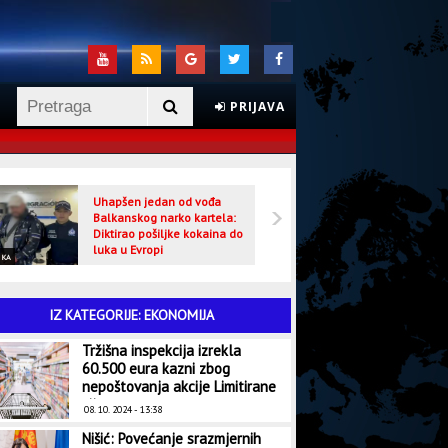
PRIJAVA
Uhapšen jedan od vođa
Veljo
Balkanskog narko kartela:
optuž
Diktirao pošiljke kokaina do
luka u Evropi
IKA
CRNA HRONIKA
IZ KATEGORIJE: EKONOMIJA
Tržišna inspekcija izrekla
60.500 eura kazni zbog
nepoštovanja akcije Limitirane
cijene
08. 10. 2024 - 13:38
Nišić: Povećanje srazmjernih