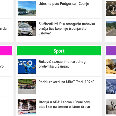
Udes na putu Podgorica - Cetinje
Službenik MUP-a omogućio nabavku
ni da
oružja licu koje nije ispunjavalo
u
uslove?
Sport
Đoković saznao ime narednog
ovo
protivnika u Šangaju
Padali rekordi na MBAT "Podi 2024"
Istorija u NBA: Lebron i Broni prvi
otac i sin na terenu u istom dresu