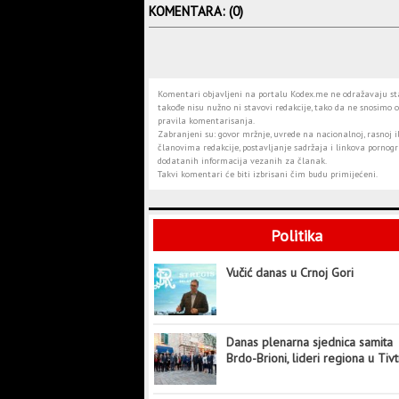
KOMENTARA: (0)
Komentari objavljeni na portalu Kodex.me ne odražavaju stav
takođe nisu nužno ni stavovi redakcije, tako da ne snosimo o
pravila komentarisanja.
Zabranjeni su: govor mržnje, uvrede na nacionalnoj, rasnoj il
članovima redakcije, postavljanje sadržaja i linkova pornogra
dodatanih informacija vezanih za članak.
Takvi komentari će biti izbrisani čim budu primijećeni.
Politika
Vučić danas u Crnoj Gori
Danas plenarna sjednica samita
Brdo-Brioni, lideri regiona u Tiv