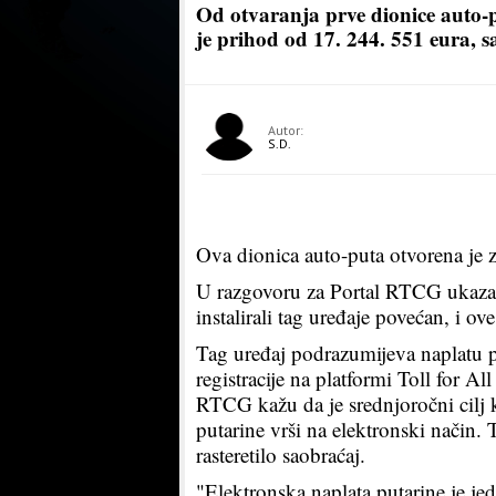
Od otvaranja prve dionice auto-
je prihod od 17. 244. 551 eura,
Autor:
S.D.
Ova dionica auto-puta otvorena je z
U razgovoru za Portal RTCG ukazali
instalirali tag uređaje povećan, i o
Tag uređaj podrazumijeva naplatu p
registracije na platformi Toll for Al
RTCG kažu da je srednjoročni cilj 
putarine vrši na elektronski način.
rasteretilo saobraćaj.
"Elektronska naplata putarine je jedn