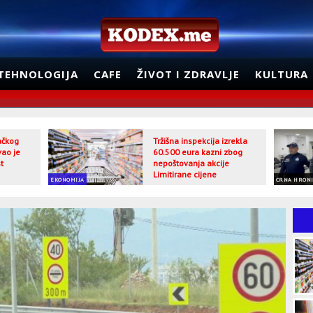
TEHNOLOGIJA
CAFE
ŽIVOT I ZDRAVLJE
KULTURA
jačkog
Tržišna inspekcija izrekla
vao je
60.500 eura kazni zbog
t
nepoštovanja akcije
Limitirane cijene
EKONOMIJA
CRNA HRON