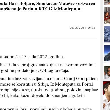
puta Bar- Boljare, Smokovac-Mateševo ostvaren
 saopšteno je Portalu RTCG iz Monteputa.
03. 06. 2024 - 07:35
a saobraćaj 13. jula 2022. godine.
 su i da je broj građana koji su na svojim vozilima
ve godine prodato je 3.774 tag uređaja.
utarine bez zaustavljana, a osim u Crnoj Gori putem
l može se koristiti i u Srbiji. Iz Monteputa za Portal
kompanije da se, u roku od godinu, polovina naplate
 To bi, kako kažu, dovelo do smanjenja gužvi i
ostavniji, brži, povoljniji način plaćanja putarine,