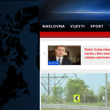
NASLOVNA
VIJESTI
SPORT
Šćekić: Slučaj vršn
nasilja u Baru izaz
ozbiljnu zabrinutos
DRUŠTVO