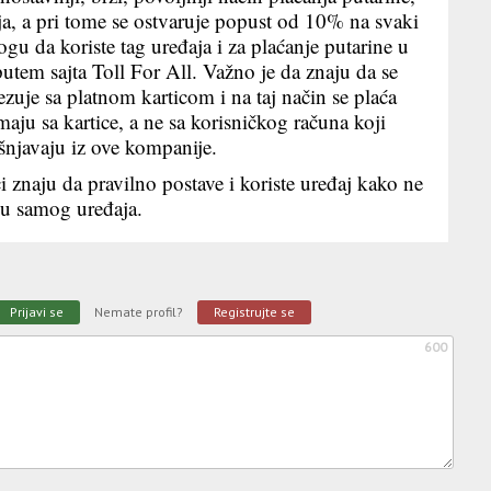
nja, a pri tome se ostvaruje popust od 10% na svaki
u da koriste tag uređaja i za plaćanje putarine u
 putem sajta Toll For All. Važno je da znaju da se
vezuje sa platnom karticom i na taj način se plaća
maju sa kartice, a ne sa korisničkog računa koji
šnjavaju iz ove kompanije.
i znaju da pravilno postave i koriste uređaj kako ne
ju samog uređaja.
Prijavi se
Nemate profil?
Registrujte se
600