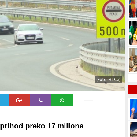
(Foto: RTCG)
 prihod preko 17 miliona