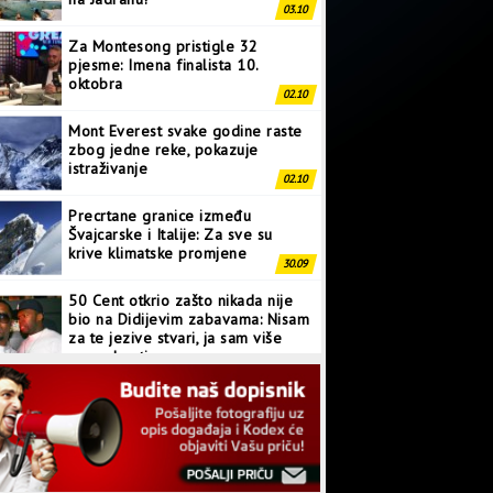
03.10
Za Montesong pristigle 32
pjesme: Imena finalista 10.
oktobra
02.10
Mont Everest svake godine raste
zbog jedne reke, pokazuje
istraživanje
02.10
Precrtane granice između
Švajcarske i Italije: Za sve su
krive klimatske promjene
30.09
50 Cent otkrio zašto nikada nije
bio na Didijevim zabavama: Nisam
za te jezive stvari, ja sam više
normalan tip
28.09
Japanci prave superkompjuter
kakav svijet još nije vidio
27.09
Linkin Park ima novu pjesmu: