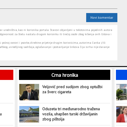
Novi komentar
 uredništva, kao ni korisnika portala. Stavovi objavljeni u tekstovima pojedinih autora
dgovornost za štetu nastalu drugom korisniku ili trećoj osobi zbog kršenja ovih Uslova i
i polnoj osnovi i psovke, direktne prijetnje drugim korisnicima, autorima čanka i/ili
fskog, uvredljivog sadržaja, oglašavanje i postavljanje linkova čija svrha nije davanje
Crna hronika
Veljović pred sudijom zbog optužbi
za šverc cigareta
Oduzeta tri međunarodno tražena
tu
vozila, uhapšen turski državljanin
zbog pištolja