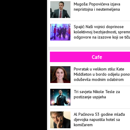
Mugoša: Popovićeva izjava
nepristojna i neutemeljena
Spajić: Naši vojnici doprinose
kolektivnoj bezbjednosti, sprem
odgovore na izazove koji se tič
cijelog svijeta
Cafe
Povratak u velikom stilu: Kate
Middleton u bordo odijelu pon
oduševila modnim odabirom
Tri savjeta Nikole Tesle za
postizanje uspjeha
Al Paćinova 53 godine mlađa
djevojka napustila hotel sa
komičarem