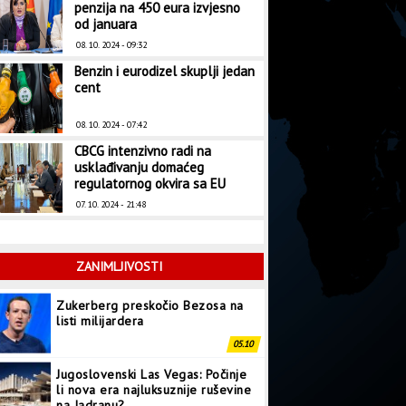
penzija na 450 eura izvjesno
od januara
08. 10. 2024 - 09:32
Benzin i eurodizel skuplji jedan
cent
08. 10. 2024 - 07:42
CBCG intenzivno radi na
usklađivanju domaćeg
regulatornog okvira sa EU
07. 10. 2024 - 21:48
ZANIMLJIVOSTI
Zukerberg preskočio Bezosa na
listi milijardera
05.10
Jugoslovenski Las Vegas: Počinje
li nova era najluksuznije ruševine
na Jadranu?