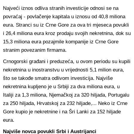
Najveći iznos odliva stranih investicije odnosi se na
povraćaj - povlačenje kapitala u iznosu od 40,8 miliona
eura. Stranci su iz Crne Gore za ova tri mjeseca povukli
i 26,4 miliona eura kroz prodaju svojih nekretnina, dok su
15,3 miliona eura pozajmile kompanije iz Crne Gore
stranim povezanim firmama.
Crnogorski građani i preduzeća, u ovom periodu su kupili
nekretnina u inostranstvu u vrijednosti 5,1 milion eura,
što se takođe smatra odlivom investicija. Najviše
nekretnina kupljeno je u Srbiji za dva miliona eura, u
Italiji za 1,3 miliona, Njemačkoj za 320 hiljada, Portugalu
za 250 hiljada, Hrvatskoj za 232 hiljade,... Neko iz Crne
Gore kupio je nekretnine i na Šri Lanki za 152 hiljade
eura.
Najviše novca povukli Srbi i Austrijanci