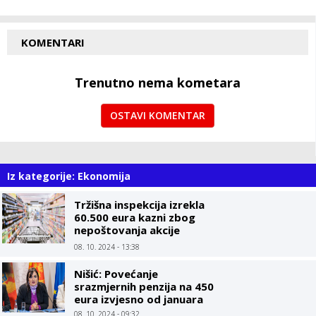
KOMENTARI
Trenutno nema kometara
OSTAVI KOMENTAR
Iz kategorije: Ekonomija
Tržišna inspekcija izrekla
60.500 eura kazni zbog
nepoštovanja akcije
Limitirane cijene
08. 10. 2024 - 13:38
Nišić: Povećanje
srazmjernih penzija na 450
eura izvjesno od januara
08. 10. 2024 - 09:32