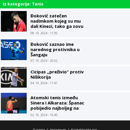
Iz kategorije: Tenis
Đoković zatečen
nadimkom kojeg su mu
dali Kinezi, tako ga zovu
od početka karijere
08. 10. 2024 - 11:35
Đoković saznao ime
narednog protivnika u
Šangaju
07. 10. 2024 - 20:32
Cicipas ,,preživio“ protiv
Nišikorija
04. 10. 2024 - 11:41
Atomski tenis između
Sinera i Alkaraza: Španac
pobijedio najboljeg na
svijetu za novi trofej
02. 10. 2024 - 15:45
O nama
|
Impresum
|
Kontaktirajte nas