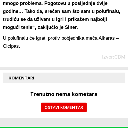
mnogo problema. Pogotovu u posljednje dvije
godine… Tako da, srećan sam što sam u polufinalu,
trudiću se da uživam u igri i prikažem najbolji
mogući tenis“, zaključio je Siner.
U polufinalu će igrati protiv pobjednika meča Alkaras –
Cicipas.
Izvor:CDM
KOMENTARI
Trenutno nema kometara
OSTAVI KOMENTAR