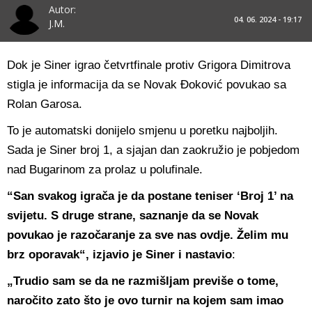
Autor:
04. 06. 2024 - 19:17
J.M.
Dok je Siner igrao četvrtfinale protiv Grigora Dimitrova
stigla je informacija da se Novak Đoković povukao sa
Rolan Garosa.
To je automatski donijelo smjenu u poretku najboljih.
Sada je Siner broj 1, a sjajan dan zaokružio je pobjedom
nad Bugarinom za prolaz u polufinale.
“San svakog igrača je da postane teniser ‘Broj 1’ na
svijetu. S druge strane, saznanje da se Novak
povukao je razočaranje za sve nas ovdje. Želim mu
brz oporavak“, izjavio je Siner i nastavio
:
„Trudio sam se da ne razmišljam previše o tome,
naročito zato što je ovo turnir na kojem sam imao