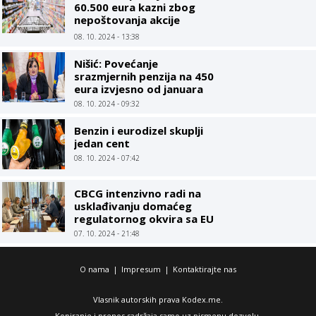
60.500 eura kazni zbog
nepoštovanja akcije
Limitirane cijene
08. 10. 2024 - 13:38
Nišić: Povećanje
srazmjernih penzija na 450
eura izvjesno od januara
08. 10. 2024 - 09:32
Benzin i eurodizel skuplji
jedan cent
08. 10. 2024 - 07:42
CBCG intenzivno radi na
usklađivanju domaćeg
regulatornog okvira sa EU
07. 10. 2024 - 21:48
O nama
|
Impresum
|
Kontaktirajte nas
Vlasnik autorskih prava Kodex.me.
Kopiranje i prenos sadržaja samo uz pismenu dozvolu.