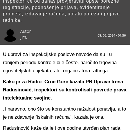
Inspektori će od danas provjeravati opšte porezne
registracije, podnošenje prijava, evidentiranje
prometa, izdavanje računa, uplatu poreza i prijave
radnika.
Autor:
08. 06. 2024 - 07:56
j.m.
U upravi za inspekcijske poslove navode da su i u
ranijem periodu kontrole bile česte, naročito trgovina
ugostiteljskih objekata, ali i organizatora raftinga.
Kako je za Radio Crne Gore kazala PR Uprave Irena
Radusinović, inspektori su kontrolisali povrede prava
intelektualne svojine.
„I naravno, ono što se konstantno nažalost ponavlja, a to
je neizdavanje fiskalnih računa“, kazala je ona.
Radusinović kaže da je i ove godine utvrđen plan rada