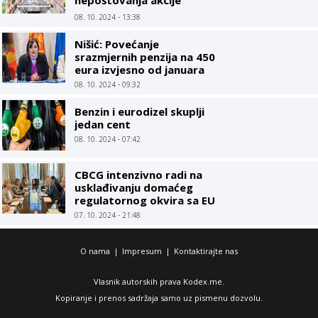
nepoštovanja akcije
Limitirane cijene
08. 10. 2024 - 13:38
Nišić: Povećanje
srazmjernih penzija na 450
eura izvjesno od januara
08. 10. 2024 - 09:32
Benzin i eurodizel skuplji
jedan cent
08. 10. 2024 - 07:42
CBCG intenzivno radi na
usklađivanju domaćeg
regulatornog okvira sa EU
07. 10. 2024 - 21:48
O nama
|
Impresum
|
Kontaktirajte nas
Vlasnik autorskih prava Kodex.me.
Kopiranje i prenos sadržaja samo uz pismenu dozvolu.