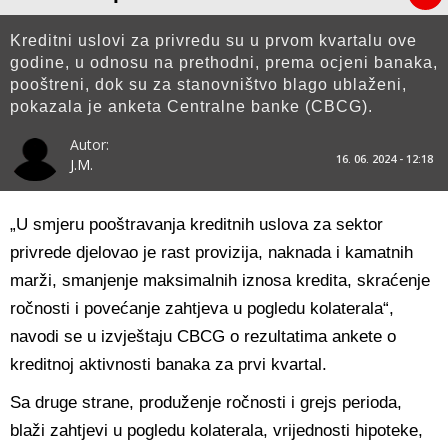
Kreditni uslovi za privredu su u prvom kvartalu ove
godine, u odnosu na prethodni, prema ocjeni banaka,
pooštreni, dok su za stanovništvo blago ublaženi,
pokazala je anketa Centralne banke (CBCG).
Autor:
16. 06. 2024 - 12:18
J.M.
„U smjeru pooštravanja kreditnih uslova za sektor
privrede djelovao je rast provizija, naknada i kamatnih
marži, smanjenje maksimalnih iznosa kredita, skraćenje
ročnosti i povećanje zahtjeva u pogledu kolaterala“,
navodi se u izvještaju CBCG o rezultatima ankete o
kreditnoj aktivnosti banaka za prvi kvartal.
Sa druge strane, produženje ročnosti i grejs perioda,
blaži zahtjevi u pogledu kolaterala, vrijednosti hipoteke,