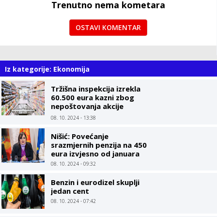
Trenutno nema kometara
OSTAVI KOMENTAR
Iz kategorije: Ekonomija
Tržišna inspekcija izrekla
60.500 eura kazni zbog
nepoštovanja akcije
Limitirane cijene
08. 10. 2024 - 13:38
Nišić: Povećanje
srazmjernih penzija na 450
eura izvjesno od januara
08. 10. 2024 - 09:32
Benzin i eurodizel skuplji
jedan cent
08. 10. 2024 - 07:42