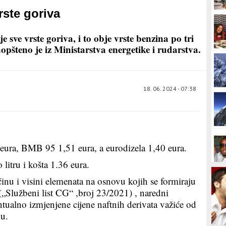
rste goriva
e sve vrste goriva, i to obje vrste benzina po tri
saopšteno je iz Ministarstva energetike i rudarstva.
18. 06. 2024 - 07:38
eura, BMB 95 1,51 eura, a eurodizela 1,40 eura.
o litru i košta 1.36 eura.
u i visini elemenata na osnovu kojih se formiraju
(„Službeni list CG“ ,broj 23/2021) , naredni
ntualno izmjenjene cijene naftnih derivata važiće od
vu.