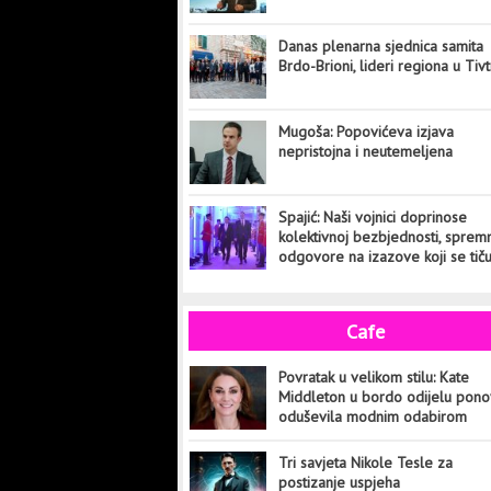
Danas plenarna sjednica samita
Brdo-Brioni, lideri regiona u Tiv
Mugoša: Popovićeva izjava
nepristojna i neutemeljena
Spajić: Naši vojnici doprinose
kolektivnoj bezbjednosti, sprem
odgovore na izazove koji se tič
cijelog svijeta
Cafe
Povratak u velikom stilu: Kate
Middleton u bordo odijelu pon
oduševila modnim odabirom
Tri savjeta Nikole Tesle za
postizanje uspjeha