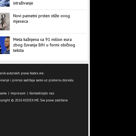
istraživanje
Novi pametni prsten stiže ovog
mjeseca
Meta kažnjena sa 91 milion eura
zbog čuvanja šifri u formi običnog
teksta
snik autorskih prava Kodex.me.
iranje i prenos sadržaja samo uz pismenu dozvolu.
nama
|
Impresum
|
Kontaktirajte nas
pyright © 2026 KODEX.ME. Sva prava zadržana