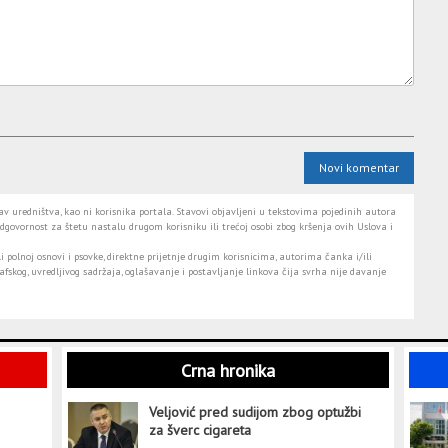
Novi komentar
 uredništva, kao ni korisnika portala. Stavovi objavljeni u tekstovima pojedinih autora
dgovornost za štetu nastalu drugom korisniku ili trećoj osobi zbog kršenja ovih Uslova i
i polnoj osnovi i psovke, direktne prijetnje drugim korisnicima, autorima čanka i/ili
fskog, uvredljivog sadržaja, oglašavanje i postavljanje linkova čija svrha nije davanje
Crna hronika
Veljović pred sudijom zbog optužbi
za šverc cigareta