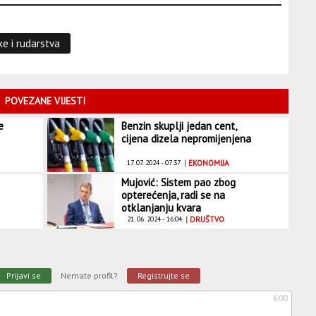
ke i rudarstva
POVEZANE VIJESTI
e
Benzin skuplji jedan cent,
cijena dizela nepromijenjena
17. 07. 2024 - 07:37
|
EKONOMIJA
Mujović: Sistem pao zbog
opterećenja, radi se na
otklanjanju kvara
21. 06. 2024 - 16:04
|
DRUŠTVO
Prijavi se
Nemate profil?
Registrujte se
600