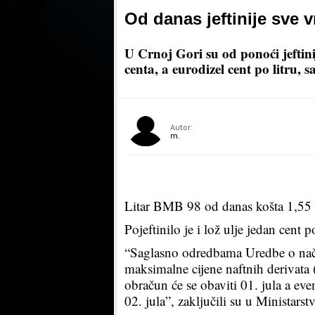
Od danas jeftinije sve v
U Crnoj Gori su od ponoći jeftinij
centa, a eurodizel cent po litru, 
Autor:
m.
Litar BMB 98 od danas košta 1,55 
Pojeftinilo je i lož ulje jedan cent p
“Saglasno odredbama Uredbe o način
maksimalne cijene naftnih derivata 
obračun će se obaviti 01. jula a eve
02. jula”, zaključili su u Ministarst