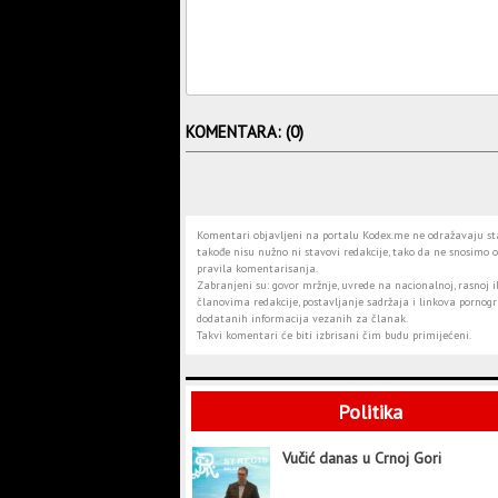
KOMENTARA: (0)
Komentari objavljeni na portalu Kodex.me ne odražavaju stav
takođe nisu nužno ni stavovi redakcije, tako da ne snosimo o
pravila komentarisanja.
Zabranjeni su: govor mržnje, uvrede na nacionalnoj, rasnoj il
članovima redakcije, postavljanje sadržaja i linkova pornogra
dodatanih informacija vezanih za članak.
Takvi komentari će biti izbrisani čim budu primijećeni.
Politika
Vučić danas u Crnoj Gori