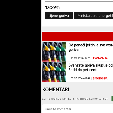
TAGOVI:
cijene goriva
Ministarstvo energeti
Od ponoći jeftinije sve vrst
goriva
23. 09. 2024 - 14:03
|
EKONOMIJA
Sve vrste goriva skuplje od
četiri do pet centi
02. 07. 2024 - 07:41
|
EKONOMIJA
KOMENTARI
Samo registrovani korisnici mogu komentarisati