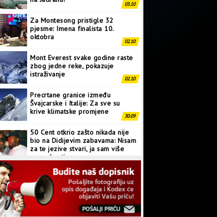
03.10
Za Montesong pristigle 32
pjesme: Imena finalista 10.
oktobra
02.10
Mont Everest svake godine raste
zbog jedne reke, pokazuje
istraživanje
02.10
Precrtane granice između
Švajcarske i Italije: Za sve su
krive klimatske promjene
30.09
50 Cent otkrio zašto nikada nije
bio na Didijevim zabavama: Nisam
za te jezive stvari, ja sam više
normalan tip
28.09
Japanci prave superkompjuter
kakav svijet još nije vidio
27.09
Linkin Park ima novu pjesmu: