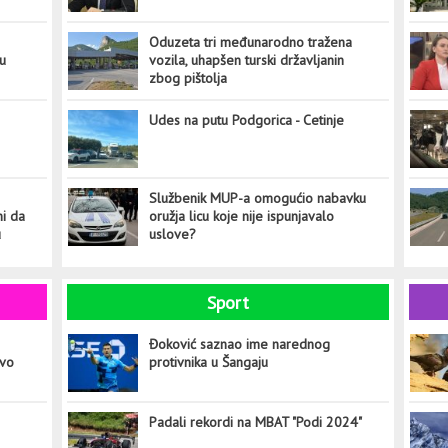
Oduzeta tri međunarodno tražena
tu
vozila, uhapšen turski državljanin
zbog pištolja
Udes na putu Podgorica - Cetinje
Službenik MUP-a omogućio nabavku
ni da
oružja licu koje nije ispunjavalo
u
uslove?
Sport
Đoković saznao ime narednog
ovo
protivnika u Šangaju
Padali rekordi na MBAT "Podi 2024"