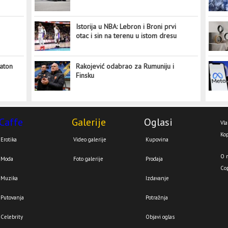
Istorija u NBA: Lebron i Broni prvi
otac i sin na terenu u istom dresu
aton
Rakojević odabrao za Rumuniju i
Finsku
Caffe
Galerije
Oglasi
Vla
Kop
Erotika
Video galerije
Kupovina
O 
Moda
Foto galerije
Prodaja
Co
Muzika
Izdavanje
Putovanja
Potražnja
Celebrity
Objavi oglas