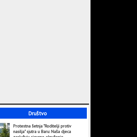
Društvo
Protestna šetnja "Roditelji protiv
nasilja" sjutra u Baru: Naša djeca
zaslužuju sigurno okruženje