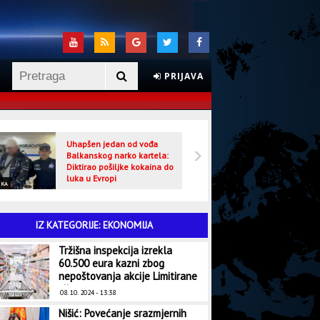
PRIJAVA
Uhapšen jedan od vođa
Veljo
Balkanskog narko kartela:
optuž
Diktirao pošiljke kokaina do
luka u Evropi
IKA
CRNA HRONIKA
IZ KATEGORIJE: EKONOMIJA
Tržišna inspekcija izrekla
60.500 eura kazni zbog
nepoštovanja akcije Limitirane
cijene
08. 10. 2024 - 13:38
Nišić: Povećanje srazmjernih