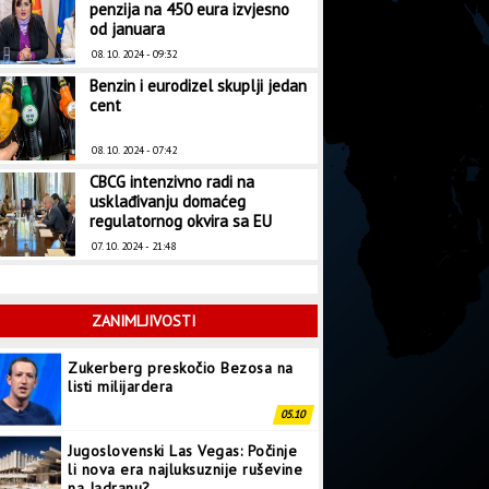
penzija na 450 eura izvjesno
od januara
08. 10. 2024 - 09:32
Benzin i eurodizel skuplji jedan
cent
08. 10. 2024 - 07:42
CBCG intenzivno radi na
usklađivanju domaćeg
regulatornog okvira sa EU
07. 10. 2024 - 21:48
ZANIMLJIVOSTI
Zukerberg preskočio Bezosa na
listi milijardera
05.10
Jugoslovenski Las Vegas: Počinje
li nova era najluksuznije ruševine
na Jadranu?