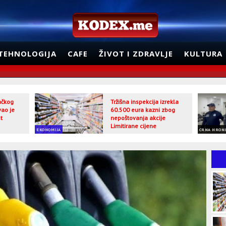
TEHNOLOGIJA
CAFE
ŽIVOT I ZDRAVLJE
KULTURA
jačkog
Tržišna inspekcija izrekla
vao je
60.500 eura kazni zbog
t
nepoštovanja akcije
Limitirane cijene
EKONOMIJA
CRNA HRON