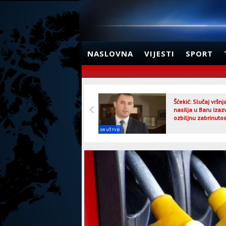
NASLOVNA
VIJESTI
SPORT
Šćekić: Slučaj vršn
nasilja u Baru izaz
ozbiljnu zabrinutos
DRUŠTVO