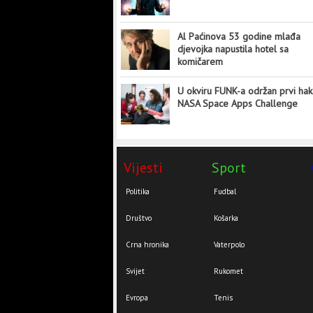
Al Paćinova 53 godine mlađa
djevojka napustila hotel sa
komičarem
U okviru FUNK-a održan prvi hak
NASA Space Apps Challenge
Vijesti
Sport
Politika
Fudbal
Društvo
Košarka
Crna hronika
Vaterpolo
Svijet
Rukomet
Evropa
Tenis