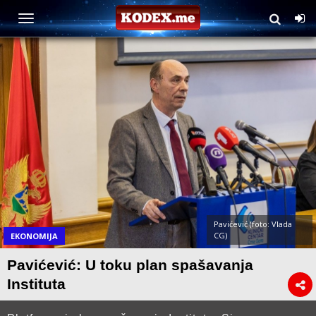
Pavićević (foto: Vlada
CG)
EKONOMIJA
Pavićević: U toku plan spašavanja
Instituta