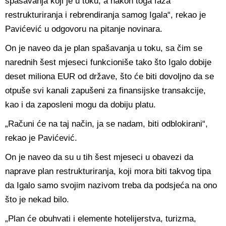
spašavanja koji je u toku, a nakon toga faza
restrukturiranja i rebrendiranja samog Igala“, rekao je
Pavićević u odgovoru na pitanje novinara.
On je naveo da je plan spašavanja u toku, sa čim se
narednih šest mjeseci funkcioniše tako što Igalo dobije
deset miliona EUR od države, što će biti dovoljno da se
otpuše svi kanali zapušeni za finansijske transakcije,
kao i da zaposleni mogu da dobiju platu.
„Računi će na taj način, ja se nadam, biti odblokirani“,
rekao je Pavićević.
On je naveo da su u tih šest mjeseci u obavezi da
naprave plan restrukturiranja, koji mora biti takvog tipa
da Igalo samo svojim nazivom treba da podsjeća na ono
što je nekad bilo.
„Plan će obuhvati i elemente hotelijerstva, turizma,