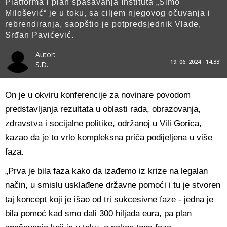
Platforma i plan spašavanja Instituta „Simo
Milošević“ je u toku, sa ciljem njegovog očuvanja i
rebrendiranja, saopštio je potpredsjednik Vlade,
Srđan Pavićević.
Autor:
19. 06. 2024 - 14:33
S.D.
On je u okviru konferencije za novinare povodom
predstavljanja rezultata u oblasti rada, obrazovanja,
zdravstva i socijalne politike, održanoj u Vili Gorica,
kazao da je to vrlo kompleksna priča podijeljena u više
faza.
„Prva je bila faza kako da izađemo iz krize na legalan
način, u smislu usklađene državne pomoći i tu je stvoren
taj koncept koji je išao od tri sukcesivne faze - jedna je
bila pomoć kad smo dali 300 hiljada eura, pa plan