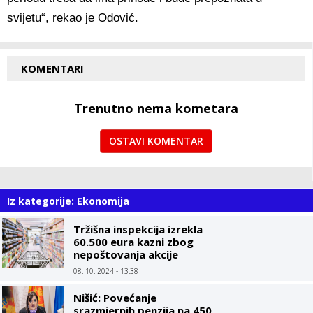
svijetu“, rekao je Odović.
KOMENTARI
Trenutno nema kometara
OSTAVI KOMENTAR
Iz kategorije: Ekonomija
Tržišna inspekcija izrekla
60.500 eura kazni zbog
nepoštovanja akcije
Limitirane cijene
08. 10. 2024 - 13:38
Nišić: Povećanje
srazmjernih penzija na 450