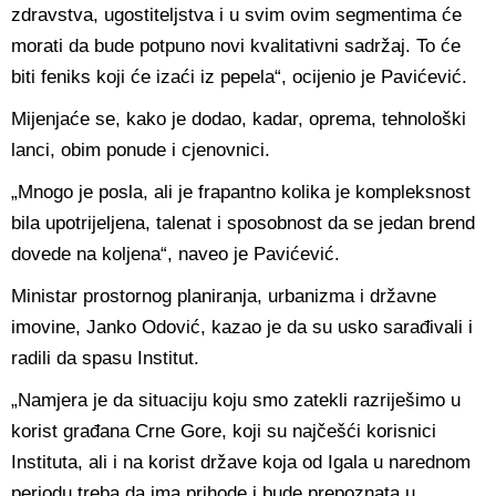
zdravstva, ugostiteljstva i u svim ovim segmentima će
morati da bude potpuno novi kvalitativni sadržaj. To će
biti feniks koji će izaći iz pepela“, ocijenio je Pavićević.
Mijenjaće se, kako je dodao, kadar, oprema, tehnološki
lanci, obim ponude i cjenovnici.
„Mnogo je posla, ali je frapantno kolika je kompleksnost
bila upotrijeljena, talenat i sposobnost da se jedan brend
dovede na koljena“, naveo je Pavićević.
Ministar prostornog planiranja, urbanizma i državne
imovine, Janko Odović, kazao je da su usko sarađivali i
radili da spasu Institut.
„Namjera je da situaciju koju smo zatekli razriješimo u
korist građana Crne Gore, koji su najčešći korisnici
Instituta, ali i na korist države koja od Igala u narednom
periodu treba da ima prihode i bude prepoznata u