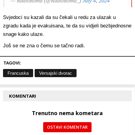
— RadioRoma (@RadioRoma_)
July 4, 2024
Svjedoci su kazali da su čekali u redu za ulazak u
zgradu kada je evakuisana, te da su vidjeli bezbjednosne
snage kako ulaze.
Još se ne zna o čemu se tačno radi.
TAGOVI:
Francuska
Versajski dvorac
KOMENTARI
Trenutno nema kometara
OSTAVI KOMENTAR