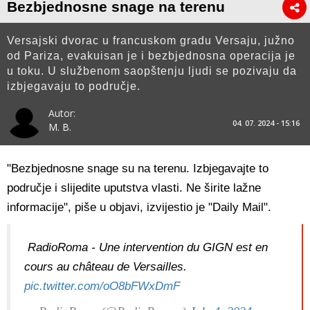
Bezbjednosne snage na terenu
Versajski dvorac u francuskom gradu Versaju, južno
od Pariza, evakuisan je i bezbjednosna operacija je
u toku. U službenom saopštenju ljudi se pozivaju da
izbjegavaju to područje.
Autor:
04. 07. 2024 - 15:16
M. B.
"Bezbjednosne snage su na terenu. Izbjegavajte to
područje i slijedite uputstva vlasti. Ne širite lažne
informacije", piše u objavi, izvijestio je "Daily Mail".
RadioRoma - Une intervention du GIGN est en
cours au château de Versailles.
pic.twitter.com/oO8bFWxDmF