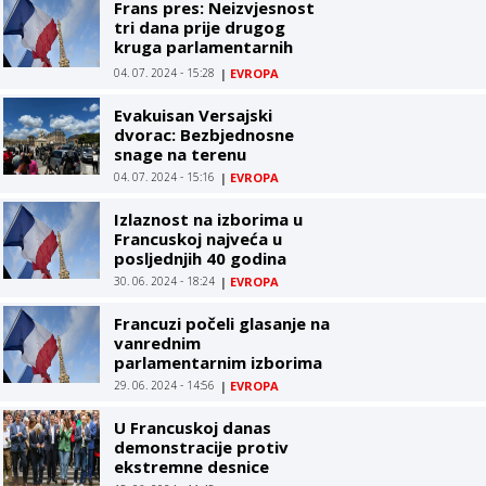
Frans pres: Neizvjesnost
tri dana prije drugog
kruga parlamentarnih
izbora u Francuskoj
04. 07. 2024 - 15:28
|
EVROPA
Evakuisan Versajski
dvorac: Bezbjednosne
snage na terenu
04. 07. 2024 - 15:16
|
EVROPA
Izlaznost na izborima u
Francuskoj najveća u
posljednjih 40 godina
30. 06. 2024 - 18:24
|
EVROPA
Francuzi počeli glasanje na
vanrednim
parlamentarnim izborima
29. 06. 2024 - 14:56
|
EVROPA
U Francuskoj danas
demonstracije protiv
ekstremne desnice