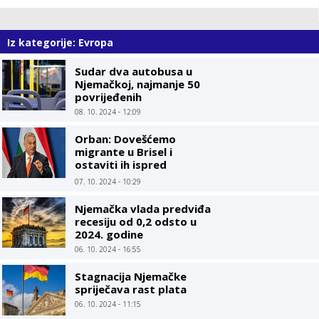
Iz kategorije: Evropa
Sudar dva autobusa u
Njemačkoj, najmanje 50
povrijeđenih
08. 10. 2024 - 12:09
Orban: Dovešćemo
migrante u Brisel i
ostaviti ih ispred
kancelarija EU
07. 10. 2024 - 10:29
Njemačka vlada predviđa
recesiju od 0,2 odsto u
2024. godine
06. 10. 2024 - 16:55
Stagnacija Njemačke
spriječava rast plata
06. 10. 2024 - 11:15