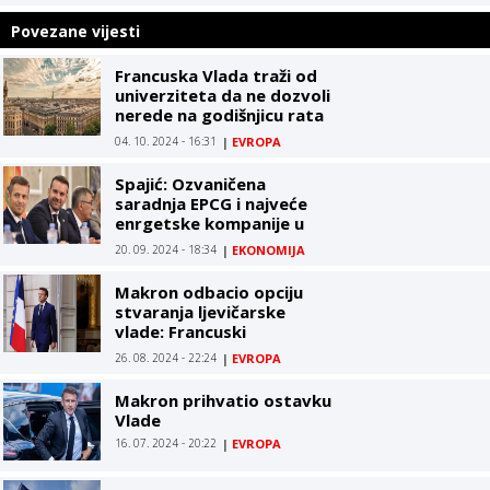
Povezane vijesti
Francuska Vlada traži od
univerziteta da ne dozvoli
nerede na godišnjicu rata
u Gazi
04. 10. 2024 - 16:31
|
EVROPA
Spajić: Ozvaničena
saradnja EPCG i najveće
enrgetske kompanije u
Evropi Electricité de
20. 09. 2024 - 18:34
|
EKONOMIJA
France (EDF)
Makron odbacio opciju
stvaranja ljevičarske
vlade: Francuski
predsjednik kazao da
26. 08. 2024 - 22:24
|
EVROPA
kreću nove konsultacije
Makron prihvatio ostavku
Vlade
16. 07. 2024 - 20:22
|
EVROPA