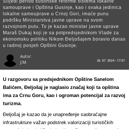
Slijedi period suštinske reforme sistema lokalne
samouprave i Opština Gusinje, kao i svaka jedinica
lokalne samouprave u Crnoj Gori, imaće punu
podršku Ministarstva javne uprave na svom
razvojnom putu. To je kazao ministar javne uprave
Maraš Dukaj koji je sa potpredsjednikom Vlade za
ekonomsku politiku Nikom Đeljošajem boravio danas
u radnoj posjeti Opštini Gusinje.
Autor:
26. 07. 2024 - 17:07
J.M.
U razgovoru sa predsjednikom Opštine Sanelom
Balićem, Đeljošaj je naglasio značaj koji ta opština
ima za Crnu Goru, kao i ogroman potencijal za razvoj
turizma.
Đeljošaj je kazao da je unapređenje saobraćajne
infrastrukture važan podstrek valorizaciji turističkih