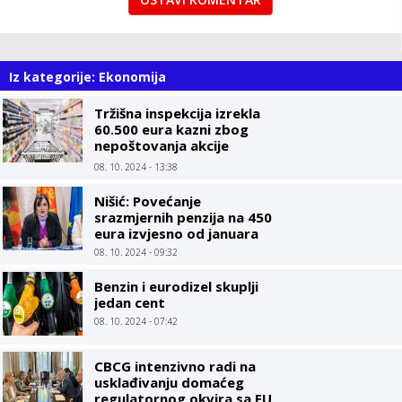
Iz kategorije: Ekonomija
Tržišna inspekcija izrekla
60.500 eura kazni zbog
nepoštovanja akcije
Limitirane cijene
08. 10. 2024 - 13:38
Nišić: Povećanje
srazmjernih penzija na 450
eura izvjesno od januara
08. 10. 2024 - 09:32
Benzin i eurodizel skuplji
jedan cent
08. 10. 2024 - 07:42
CBCG intenzivno radi na
usklađivanju domaćeg
regulatornog okvira sa EU