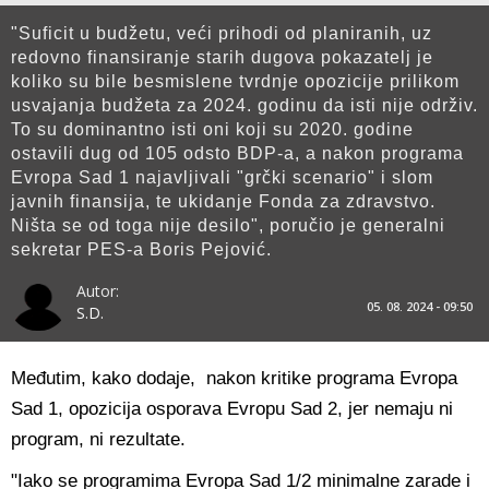
"Suficit u budžetu, veći prihodi od planiranih, uz
redovno finansiranje starih dugova pokazatelj je
koliko su bile besmislene tvrdnje opozicije prilikom
usvajanja budžeta za 2024. godinu da isti nije održiv.
To su dominantno isti oni koji su 2020. godine
ostavili dug od 105 odsto BDP-a, a nakon programa
Evropa Sad 1 najavljivali "grčki scenario" i slom
javnih finansija, te ukidanje Fonda za zdravstvo.
Ništa se od toga nije desilo", poručio je generalni
sekretar PES-a Boris Pejović.
Autor:
05. 08. 2024 - 09:50
S.D.
Međutim, kako dodaje, nakon kritike programa Evropa
Sad 1, opozicija osporava Evropu Sad 2, jer nemaju ni
program, ni rezultate.
"Iako se programima Evropa Sad 1/2 minimalne zarade i