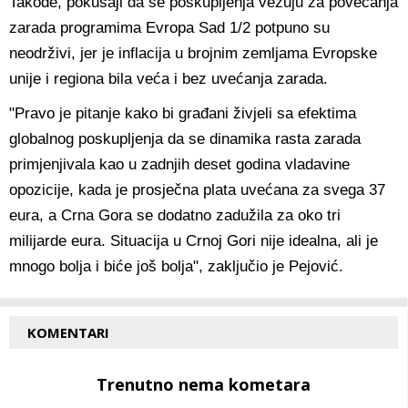
Takođe, pokušaji da se poskupljenja vezuju za povećanja
zarada programima Evropa Sad 1/2 potpuno su
neodrživi, jer je inflacija u brojnim zemljama Evropske
unije i regiona bila veća i bez uvećanja zarada.
"Pravo je pitanje kako bi građani živjeli sa efektima
globalnog poskupljenja da se dinamika rasta zarada
primjenjivala kao u zadnjih deset godina vladavine
opozicije, kada je prosječna plata uvećana za svega 37
eura, a Crna Gora se dodatno zadužila za oko tri
milijarde eura. Situacija u Crnoj Gori nije idealna, ali je
mnogo bolja i biće još bolja", zaključio je Pejović.
KOMENTARI
Trenutno nema kometara