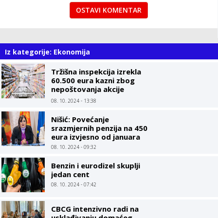
OSTAVI KOMENTAR
Iz kategorije: Ekonomija
Tržišna inspekcija izrekla
60.500 eura kazni zbog
nepoštovanja akcije
Limitirane cijene
08. 10. 2024 - 13:38
Nišić: Povećanje
srazmjernih penzija na 450
eura izvjesno od januara
08. 10. 2024 - 09:32
Benzin i eurodizel skuplji
jedan cent
08. 10. 2024 - 07:42
CBCG intenzivno radi na
usklađivanju domaćeg