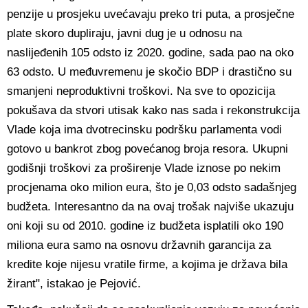
penzije u prosjeku uvećavaju preko tri puta, a prosječne
plate skoro dupliraju, javni dug je u odnosu na
naslijeđenih 105 odsto iz 2020. godine, sada pao na oko
63 odsto. U međuvremenu je skočio BDP i drastično su
smanjeni neproduktivni troškovi. Na sve to opozicija
pokušava da stvori utisak kako nas sada i rekonstrukcija
Vlade koja ima dvotrecinsku podršku parlamenta vodi
gotovo u bankrot zbog povećanog broja resora. Ukupni
godišnji troškovi za proširenje Vlade iznose po nekim
procjenama oko milion eura, što je 0,03 odsto sadašnjeg
budžeta. Interesantno da na ovaj trošak najviše ukazuju
oni koji su od 2010. godine iz budžeta isplatili oko 190
miliona eura samo na osnovu državnih garancija za
kredite koje nijesu vratile firme, a kojima je država bila
žirant", istakao je Pejović.