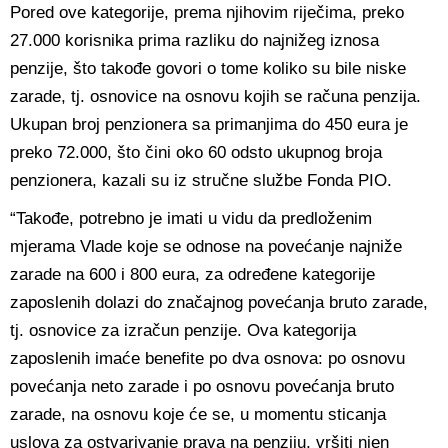
Pored ove kategorije, prema njihovim riječima, preko
27.000 korisnika prima razliku do najnižeg iznosa
penzije, što takođe govori o tome koliko su bile niske
zarade, tj. osnovice na osnovu kojih se računa penzija.
Ukupan broj penzionera sa primanjima do 450 eura je
preko 72.000, što čini oko 60 odsto ukupnog broja
penzionera, kazali su iz stručne službe Fonda PIO.
“Takođe, potrebno je imati u vidu da predloženim
mjerama Vlade koje se odnose na povećanje najniže
zarade na 600 i 800 eura, za određene kategorije
zaposlenih dolazi do značajnog povećanja bruto zarade,
tj. osnovice za izračun penzije. Ova kategorija
zaposlenih imaće benefite po dva osnova: po osnovu
povećanja neto zarade i po osnovu povećanja bruto
zarade, na osnovu koje će se, u momentu sticanja
uslova za ostvarivanje prava na penziju, vršiti njen