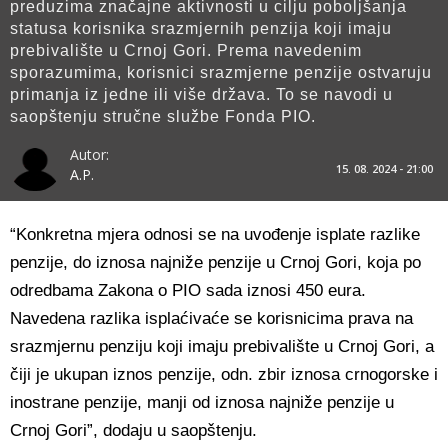
preduzima značajne aktivnosti u cilju poboljšanja
statusa korisnika srazmjernih penzija koji imaju
prebivalište u Crnoj Gori. Prema navedenim
sporazumima, korisnici srazmjerne penzije ostvaruju
primanja iz jedne ili više država. To se navodi u
saopštenju stručne službe Fonda PIO.
Autor:
15. 08. 2024 - 21:00
A.P.
“Konkretna mjera odnosi se na uvođenje isplate razlike
penzije, do iznosa najniže penzije u Crnoj Gori, koja po
odredbama Zakona o PIO sada iznosi 450 eura.
Navedena razlika isplaćivaće se korisnicima prava na
srazmjernu penziju koji imaju prebivalište u Crnoj Gori, a
čiji je ukupan iznos penzije, odn. zbir iznosa crnogorske i
inostrane penzije, manji od iznosa najniže penzije u
Crnoj Gori”, dodaju u saopštenju.