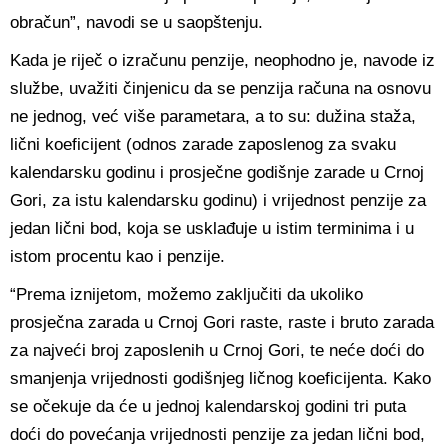
obračun”, navodi se u saopštenju.
Kada je riječ o izračunu penzije, neophodno je, navode iz
službe, uvažiti činjenicu da se penzija računa na osnovu
ne jednog, već više parametara, a to su: dužina staža,
lični koeficijent (odnos zarade zaposlenog za svaku
kalendarsku godinu i prosječne godišnje zarade u Crnoj
Gori, za istu kalendarsku godinu) i vrijednost penzije za
jedan lični bod, koja se usklađuje u istim terminima i u
istom procentu kao i penzije.
“Prema iznijetom, možemo zaključiti da ukoliko
prosječna zarada u Crnoj Gori raste, raste i bruto zarada
za najveći broj zaposlenih u Crnoj Gori, te neće doći do
smanjenja vrijednosti godišnjeg ličnog koeficijenta. Kako
se očekuje da će u jednoj kalendarskoj godini tri puta
doći do povećanja vrijednosti penzije za jedan lični bod,