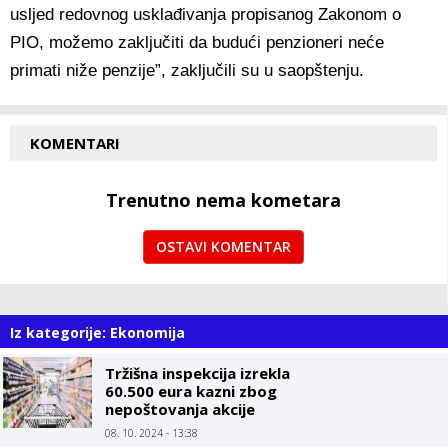
usljed redovnog usklađivanja propisanog Zakonom o
PIO, možemo zaključiti da budući penzioneri neće
primati niže penzije”, zaključili su u saopštenju.
KOMENTARI
Trenutno nema kometara
OSTAVI KOMENTAR
Iz kategorije: Ekonomija
Tržišna inspekcija izrekla
60.500 eura kazni zbog
nepoštovanja akcije
Limitirane cijene
08. 10. 2024 - 13:38