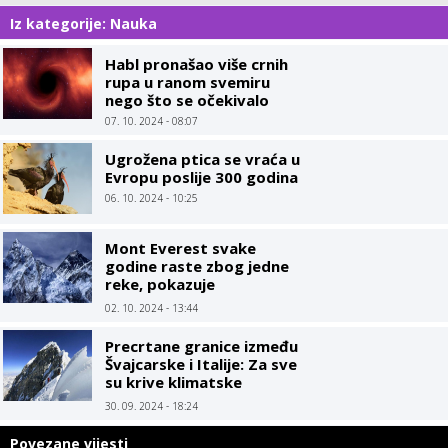
Iz kategorije: Nauka
Habl pronašao više crnih
rupa u ranom svemiru
nego što se očekivalo
07. 10. 2024 - 08:07
Ugrožena ptica se vraća u
Evropu poslije 300 godina
06. 10. 2024 - 10:25
Mont Everest svake
godine raste zbog jedne
reke, pokazuje
istraživanje
02. 10. 2024 - 13:44
Precrtane granice između
Švajcarske i Italije: Za sve
su krive klimatske
promjene
30. 09. 2024 - 18:24
Povezane vijesti