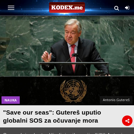
Antonio Gutereš
NAUKA
"Save our seas": Gutereš uputio
globalni SOS za očuvanje mora