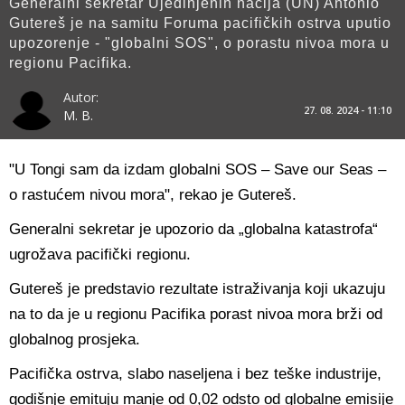
Generalni sekretar Ujedinjenih nacija (UN) Antonio
Gutereš je na samitu Foruma pacifičkih ostrva uputio
upozorenje - "globalni SOS", o porastu nivoa mora u
regionu Pacifika.
Autor:
27. 08. 2024 - 11:10
M. B.
"U Tongi sam da izdam globalni SOS – Save our Seas –
o rastućem nivou mora", rekao je Gutereš.
Generalni sekretar je upozorio da „globalna katastrofa“
ugrožava pacifički regionu.
Gutereš je predstavio rezultate istraživanja koji ukazuju
na to da je u regionu Pacifika porast nivoa mora brži od
globalnog prosjeka.
Pacifička ostrva, slabo naseljena i bez teške industrije,
godišnje emituju manje od 0,02 odsto od globalne emisije