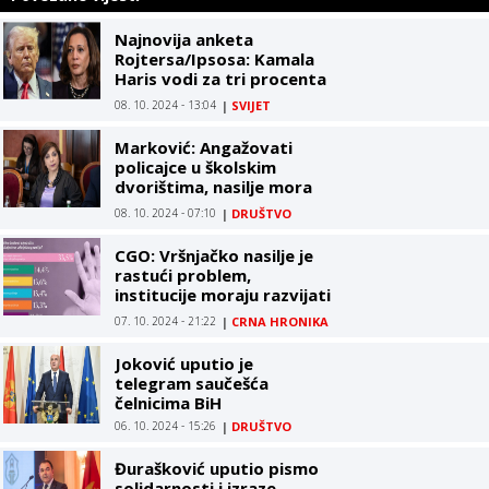
Najnovija anketa
Rojtersa/Ipsosa: Kamala
Haris vodi za tri procenta
u odnosu na Trampa
08. 10. 2024 - 13:04
|
SVIJET
Marković: Angažovati
policajce u školskim
dvorištima, nasilje mora
prestati
08. 10. 2024 - 07:10
|
DRUŠTVO
CGO: Vršnjačko nasilje je
rastući problem,
institucije moraju razvijati
preventivne programe
07. 10. 2024 - 21:22
|
CRNA HRONIKA
Joković uputio je
telegram saučešća
čelnicima BiH
06. 10. 2024 - 15:26
|
DRUŠTVO
Đurašković uputio pismo
solidarnosti i izraze