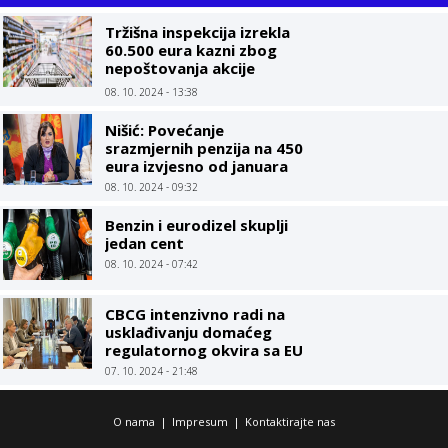
Tržišna inspekcija izrekla
60.500 eura kazni zbog
nepoštovanja akcije
Limitirane cijene
08. 10. 2024 - 13:38
Nišić: Povećanje
srazmjernih penzija na 450
eura izvjesno od januara
08. 10. 2024 - 09:32
Benzin i eurodizel skuplji
jedan cent
08. 10. 2024 - 07:42
CBCG intenzivno radi na
usklađivanju domaćeg
regulatornog okvira sa EU
07. 10. 2024 - 21:48
O nama
|
Impresum
|
Kontaktirajte nas