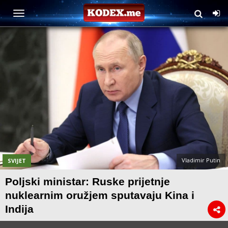
Vladimir Putin
SVIJET
Poljski ministar: Ruske prijetnje
nuklearnim oružjem sputavaju Kina i
Indija