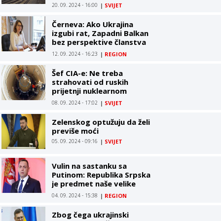
20. 09. 2024 - 16:00
|
SVIJET
Černeva: Ako Ukrajina
izgubi rat, Zapadni Balkan
bez perspektive članstva
u EU
12. 09. 2024 - 16:23
|
REGION
Šef CIA-e: Ne treba
strahovati od ruskih
prijetnji nuklearnom
eskalacijom
08. 09. 2024 - 17:02
|
SVIJET
Zelenskog optužuju da želi
previše moći
05. 09. 2024 - 09:16
|
SVIJET
Vulin na sastanku sa
Putinom: Republika Srpska
je predmet naše velike
brige
04. 09. 2024 - 15:38
|
REGION
Zbog čega ukrajinski