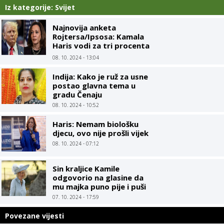
Iz kategorije: Svijet
Najnovija anketa
Rojtersa/Ipsosa: Kamala
Haris vodi za tri procenta
u odnosu na Trampa
08. 10. 2024 - 13:04
Indija: Kako je ruž za usne
postao glavna tema u
gradu Čenaju
08. 10. 2024 - 10:52
Haris: Nemam biološku
djecu, ovo nije prošli vijek
08. 10. 2024 - 07:12
Sin kraljice Kamile
odgovorio na glasine da
mu majka puno pije i puši
07. 10. 2024 - 17:59
Povezane vijesti