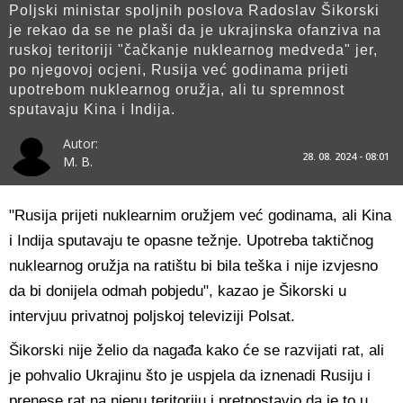
Poljski ministar spoljnih poslova Radoslav Šikorski
je rekao da se ne plaši da je ukrajinska ofanziva na
ruskoj teritoriji "čačkanje nuklearnog medveda" jer,
po njegovoj ocjeni, Rusija već godinama prijeti
upotrebom nuklearnog oružja, ali tu spremnost
sputavaju Kina i Indija.
Autor:
28. 08. 2024 - 08:01
M. B.
"Rusija prijeti nuklearnim oružjem već godinama, ali Kina
i Indija sputavaju te opasne težnje. Upotreba taktičnog
nuklearnog oružja na ratištu bi bila teška i nije izvjesno
da bi donijela odmah pobjedu", kazao je Šikorski u
intervjuu privatnoj poljskoj televiziji Polsat.
Šikorski nije želio da nagađa kako će se razvijati rat, ali
je pohvalio Ukrajinu što je uspjela da iznenadi Rusiju i
prenese rat na njenu teritoriju i pretpostavio da je to u