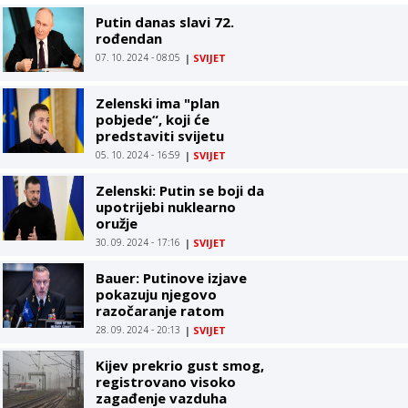
Putin danas slavi 72.
rođendan
07. 10. 2024 - 08:05
|
SVIJET
Zelenski ima "plan
pobjede“, koji će
predstaviti svijetu
05. 10. 2024 - 16:59
|
SVIJET
Zelenski: Putin se boji da
upotrijebi nuklearno
oružje
30. 09. 2024 - 17:16
|
SVIJET
Bauer: Putinove izjave
pokazuju njegovo
razočaranje ratom
28. 09. 2024 - 20:13
|
SVIJET
Kijev prekrio gust smog,
registrovano visoko
zagađenje vazduha