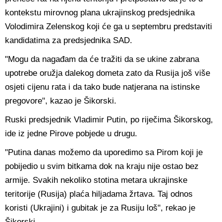
kontekstu mirovnog plana ukrajinskog predsjednika
Volodimira Zelenskog koji će ga u septembru predstaviti
kandidatima za predsjednika SAD.
"Mogu da nagađam da će tražiti da se ukine zabrana
upotrebe oružja dalekog dometa zato da Rusija još više
osjeti cijenu rata i da tako bude natjerana na istinske
pregovore", kazao je Šikorski.
Ruski predsjednik Vladimir Putin, po riječima Šikorskog,
ide iz jedne Pirove pobjede u drugu.
"Putina danas možemo da uporedimo sa Pirom koji je
pobijedio u svim bitkama dok na kraju nije ostao bez
armije. Svakih nekoliko stotina metara ukrajinske
teritorije (Rusija) plaća hiljadama žrtava. Taj odnos
koristi (Ukrajini) i gubitak je za Rusiju loš", rekao je
Šikorski.