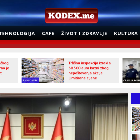
TEHNOLOGIJA
CAFE
ŽIVOT I ZDRAVLJE
KULTURA
jačkog
Tržišna inspekcija izrekla
vao je
60.500 eura kazni zbog
t
nepoštovanja akcije
Limitirane cijene
EKONOMIJA
CRNA HRON