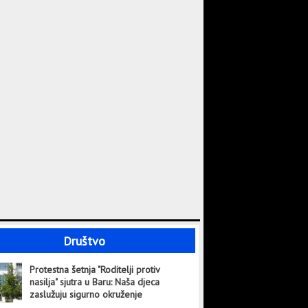
Poslušajte “Heavy Is The Crown”
26.09
Testiranja na kju groznicu samo
na farmama na kojima je
primijećena određena patologija
25.09
Habl pronašao više crnih rupa u
ranom svemiru nego što se
očekivalo
07.10
Društvo
Protestna šetnja "Roditelji protiv
nasilja" sjutra u Baru: Naša djeca
zaslužuju sigurno okruženje