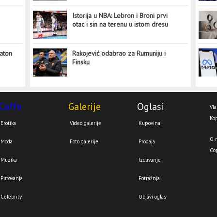
Istorija u NBA: Lebron i Broni prvi
otac i sin na terenu u istom dresu
aton
Rakojević odabrao za Rumuniju i
Finsku
Caffe
Galerije
Oglasi
Vla
Kop
Erotika
Video galerije
Kupovina
O 
Moda
Foto galerije
Prodaja
Co
Muzika
Izdavanje
Putovanja
Potražnja
Celebrity
Objavi oglas