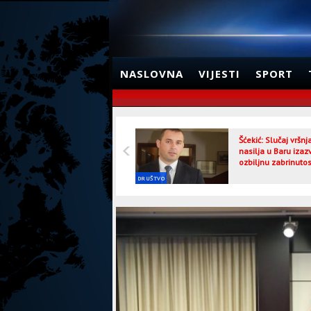
NASLOVNA
VIJESTI
SPORT
Šćekić: Slučaj vršn
nasilja u Baru izaz
ozbiljnu zabrinutos
DRUŠTVO