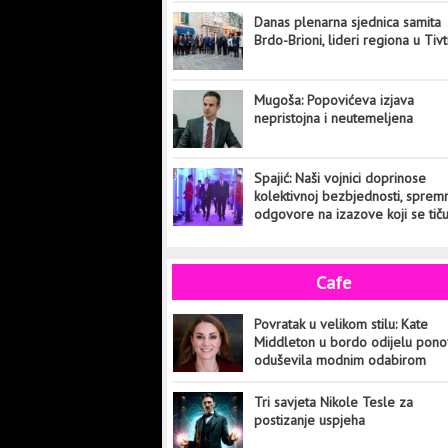
Danas plenarna sjednica samita
Brdo-Brioni, lideri regiona u Tiv
Mugoša: Popovićeva izjava
nepristojna i neutemeljena
Spajić: Naši vojnici doprinose
kolektivnoj bezbjednosti, sprem
odgovore na izazove koji se tič
cijelog svijeta
Cafe
Povratak u velikom stilu: Kate
Middleton u bordo odijelu pon
oduševila modnim odabirom
Tri savjeta Nikole Tesle za
postizanje uspjeha