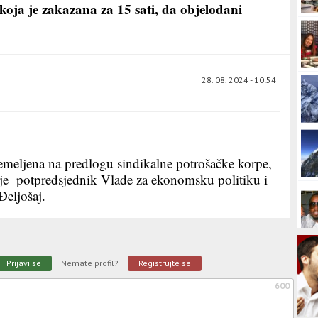
koja je zakazana za 15 sati, da objelodani
28. 08. 2024 - 10:54
temeljena na predlogu sindikalne potrošačke korpe,
o je potpredsjednik Vlade za ekonomsku politiku i
eljošaj.
Prijavi se
Nemate profil?
Registrujte se
600