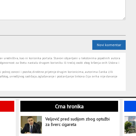
Novi komentar
 uredništva, kao ni korisnika portala. Stavovi objavljeni u tekstovima pojedinih autora
dgovornost za štetu nastalu drugom korisniku ili trećoj osobi zbog kršenja ovih Uslova i
i polnoj osnovi i psovke, direktne prijetnje drugim korisnicima, autorima čanka i/ili
fskog, uvredljivog sadržaja, oglašavanje i postavljanje linkova čija svrha nije davanje
Crna hronika
Veljović pred sudijom zbog optužbi
za šverc cigareta