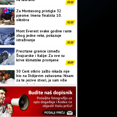
03.10
Za Montesong pristigle 32
pjesme: Imena finalista 10.
oktobra
02.10
Mont Everest svake godine raste
zbog jedne reke, pokazuje
istraživanje
02.10
Precrtane granice između
Švajcarske i Italije: Za sve su
krive klimatske promjene
30.09
50 Cent otkrio zašto nikada nije
bio na Didijevim zabavama: Nisam
za te jezive stvari, ja sam više
normalan tip
28.09
Japanci prave superkompjuter
kakav svijet još nije vidio
27.09
Linkin Park ima novu pjesmu: