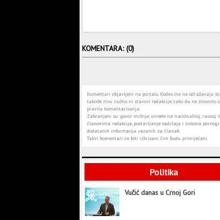
KOMENTARA: (0)
Komentari objavljeni na portalu Kodex.me ne odražavaju stav
takođe nisu nužno ni stavovi redakcije, tako da ne snosimo o
pravila komentarisanja.
Zabranjeni su: govor mržnje, uvrede na nacionalnoj, rasnoj il
članovima redakcije, postavljanje sadržaja i linkova pornogra
dodatanih informacija vezanih za članak.
Takvi komentari će biti izbrisani čim budu primijećeni.
Politika
Vučić danas u Crnoj Gori