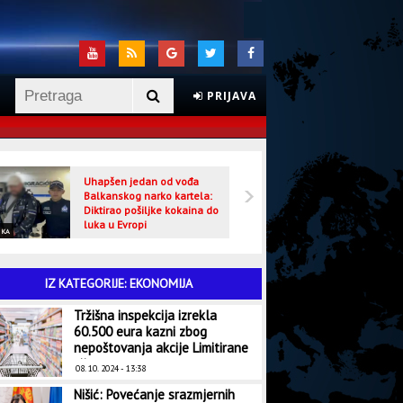
PRIJAVA
Uhapšen jedan od vođa
Veljo
Balkanskog narko kartela:
optuž
Diktirao pošiljke kokaina do
luka u Evropi
IKA
CRNA HRONIKA
IZ KATEGORIJE: EKONOMIJA
Tržišna inspekcija izrekla
60.500 eura kazni zbog
nepoštovanja akcije Limitirane
cijene
08. 10. 2024 - 13:38
Nišić: Povećanje srazmjernih