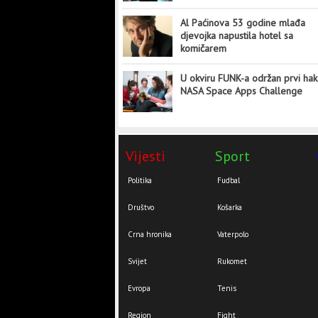
Al Paćinova 53 godine mlađa
djevojka napustila hotel sa
komičarem
U okviru FUNK-a održan prvi hak
NASA Space Apps Challenge
Vijesti
Sport
Politika
Fudbal
Društvo
Košarka
Crna hronika
Vaterpolo
Svijet
Rukomet
Evropa
Tenis
Region
Fight