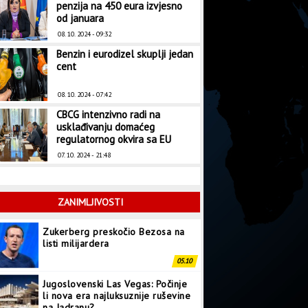
penzija na 450 eura izvjesno
od januara
08. 10. 2024 - 09:32
Benzin i eurodizel skuplji jedan
cent
08. 10. 2024 - 07:42
CBCG intenzivno radi na
usklađivanju domaćeg
regulatornog okvira sa EU
07. 10. 2024 - 21:48
ZANIMLJIVOSTI
Zukerberg preskočio Bezosa na
listi milijardera
05.10
Jugoslovenski Las Vegas: Počinje
li nova era najluksuznije ruševine
na Jadranu?