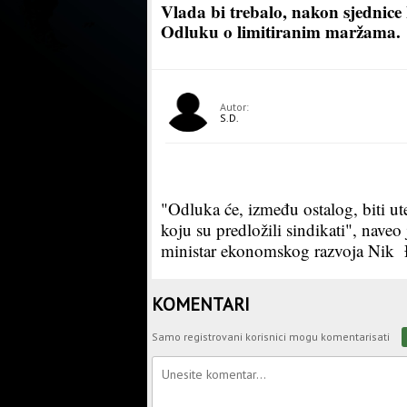
Vlada bi trebalo, nakon sjednice 
Odluku o limitiranim maržama.
Autor:
S.D.
"Odluka će, između ostalog, biti u
koju su predložili sindikati", nave
ministar ekonomskog razvoja Nik Đ
KOMENTARI
Samo registrovani korisnici mogu komentarisati