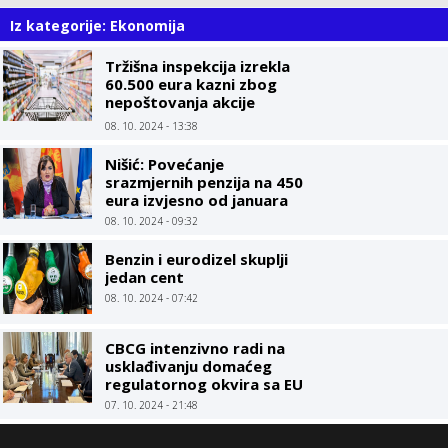
Iz kategorije: Ekonomija
Tržišna inspekcija izrekla
60.500 eura kazni zbog
nepoštovanja akcije
Limitirane cijene
08. 10. 2024 - 13:38
Nišić: Povećanje
srazmjernih penzija na 450
eura izvjesno od januara
08. 10. 2024 - 09:32
Benzin i eurodizel skuplji
jedan cent
08. 10. 2024 - 07:42
CBCG intenzivno radi na
usklađivanju domaćeg
regulatornog okvira sa EU
07. 10. 2024 - 21:48