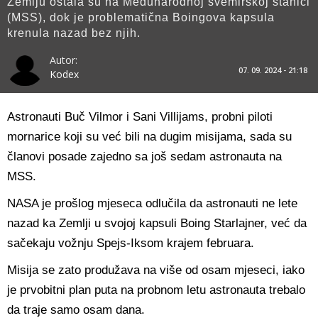
Zemlju ostala su na Međunarodnoj svemirskoj stanici
(MSS), dok je problematična Boingova kapsula
krenula nazad bez njih.
Autor:
07. 09. 2024 - 21:18
Kodex
Astronauti Buč Vilmor i Sani Villijams, probni piloti
mornarice koji su već bili na dugim misijama, sada su
članovi posade zajedno sa još sedam astronauta na
MSS.
NASA je prošlog mjeseca odlučila da astronauti ne lete
nazad ka Zemlji u svojoj kapsuli Boing Starlajner, već da
sačekaju vožnju Spejs-Iksom krajem februara.
Misija se zato produžava na više od osam mjeseci, iako
je prvobitni plan puta na probnom letu astronauta trebalo
da traje samo osam dana.