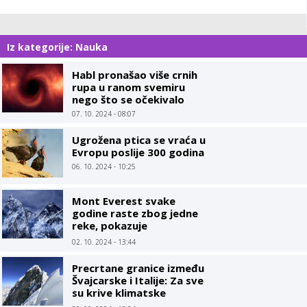
Iz kategorije: Nauka
Habl pronašao više crnih
rupa u ranom svemiru
nego što se očekivalo
07. 10. 2024 - 08:07
Ugrožena ptica se vraća u
Evropu poslije 300 godina
06. 10. 2024 - 10:25
Mont Everest svake
godine raste zbog jedne
reke, pokazuje
istraživanje
02. 10. 2024 - 13:44
Precrtane granice između
Švajcarske i Italije: Za sve
su krive klimatske
promjene