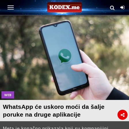
WEB
WhatsApp će uskoro moći da šalje
poruke na druge aplikacije
Meta je konačno prikazala koji su kompanijini