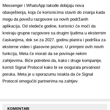
Messenger i WhatsApp takođe dobijaju nova
obavještenja, koja će korisnicima staviti do znanja kada
mogu da povežu razgovore sa novih podržanih
aplikacija. Od sledeće godine, korisnici će moći da
kreiraju grupne razgovore sa drugim ljudima u eksternim
ćaskanjima, dok se za 2027. godinu planira i podrška za
eksterne video i glasovne pozive. U primjeni ovih novih
funkcija, Meta će morati da se povinuje nekim
zahtjevima. Biće potrebno da, kako i druge kompanije,
koristi Signal Protocol kako bi se osigurala privatnost
poruka. Meta je u sporazumu istakla da će Signal
Protocol omogućiti partnerima na zahtjev.
KOMENTARI