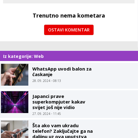
Trenutno nema kometara
OSTAVI KOMENTAR
Iz kategorije: Web
WhatsApp uvodi balon za
ćaskanje
28. 09. 2024 - 08:13
Japanci prave
superkompjuter kakav
svijet još nije vidio
27. 09. 2024 - 11:45
Šta ako vam ukradu
telefon? Zaključajte ga na
daljinu uz ova uputstva