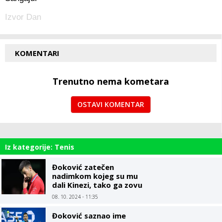
Izvor Dan
KOMENTARI
Trenutno nema kometara
OSTAVI KOMENTAR
Iz kategorije: Tenis
Đoković zatečen
nadimkom kojeg su mu
dali Kinezi, tako ga zovu
od početka karijere
08. 10. 2024 - 11:35
Đoković saznao ime