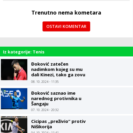
Trenutno nema kometara
OSTAVI KOMENTAR
Iz kategorije: Tenis
Đoković zatečen
nadimkom kojeg su mu
dali Kinezi, tako ga zovu
od početka karijere
08. 10. 2024 - 11:35
Đoković saznao ime
narednog protivnika u
Šangaju
07. 10. 2024 - 20:32
Cicipas ,,preživio“ protiv
Nišikorija
04. 10. 2024 - 11:41