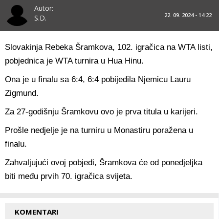
Autor:
22. 09. 2024 - 14:22
S.D.
Slovakinja Rebeka Šramkova, 102. igračica na WTA listi,
pobjednica je WTA turnira u Hua Hinu.
Ona je u finalu sa 6:4, 6:4 pobijedila Njemicu Lauru
Zigmund.
Za 27-godišnju Šramkovu ovo je prva titula u karijeri.
Prošle nedjelje je na turniru u Monastiru poražena u
finalu.
Zahvaljujući ovoj pobjedi, Šramkova će od ponedjeljka
biti među prvih 70. igračica svijeta.
KOMENTARI