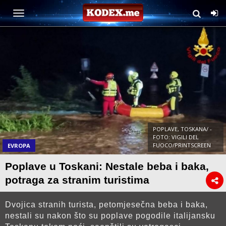
POPLAVE, TOSKANA/ -
FOTO: VIGILI DEL
FUOCO/PRINTSCREEN
EVROPA
Poplave u Toskani: Nestale beba i baka,
potraga za stranim turistima
Dvojica stranih turista, petomjesečna beba i baka,
nestali su nakon što su poplave pogodile italijansku