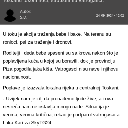
Toskanu tokom noći, saopštili su vatrogasci.
Autor:
24. 09. 2024 - 12:02
S.D.
U toku je akcija traženja bebe i bake. Na terenu su
ronioci, psi za traženje i dronovi.
Roditelji i deda bebe spaseni su sa krova nakon što je
poplavljena kuća u kojoj su boravili, dok je provinciju
Piza pogodila jaka kiša. Vatrogasci nisu naveli njihovu
nacionalnost.
Poplave je izazvala lokalna rijeka u centralnoj Toskani.
- Uvijek nam je cilj da pronađemo ljude žive, ali ova
nesreća nam ne ostavlja mnogo nade. Situacija je
veoma, veoma kritična, rekao je portparol vatrogasaca
Luka Kari za SkyTG24.