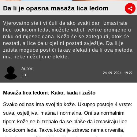
Da li je opasna masaža lica ledom
Vjerovatno ste i vi čuli da ako svaki dan izmasirate
lice kockicom leda, možete vidjeti velike promjene u
roku od mjesec dana. Koža će se zategnuti, otok će
nestati, a lice će u cjelini postati svježije. Da li je
zaista moguće postići takav efekat i da li ova metoda
ima neke neželjene efekte.
Autor:
24. 09. 2024 - 19:27
j.m.
Masaža lica ledom: Kako, kada i zašto
Svako od nas ima svoj tip kože. Ukupno postoje 4 vrste:
suva, osjetljiva, masna i normalna. Oni sa normalnim
tipom kože ne bi trebalo da se plaše da izmasiraju lice
kockicom leda. Takva koža je zdrava: nema crvenila,