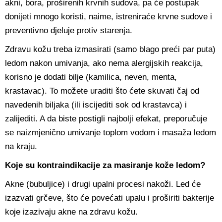
akni, bora, proširenih krvnih sudova, pa će postupak
donijeti mnogo koristi, naime, istreniraće krvne sudove i
preventivno djeluje protiv starenja.
Zdravu kožu treba izmasirati (samo blago preći par puta)
ledom nakon umivanja, ako nema alergijskih reakcija,
korisno je dodati bilje (kamilica, neven, menta,
krastavac). To možete uraditi što ćete skuvati čaj od
navedenih biljaka (ili iscijediti sok od krastavca) i
zalijediti. A da biste postigli najbolji efekat, preporučuje
se naizmjenično umivanje toplom vodom i masaža ledom
na kraju.
Koje su kontraindikacije za masiranje kože ledom?
Akne (bubuljice) i drugi upalni procesi nakoži. Led će
izazvati grčeve, što će povećati upalu i proširiti bakterije
koje izazivaju akne na zdravu kožu.