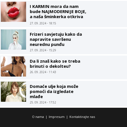
I KARMIN mora da nam
bude NAJMODERNIJE BOJE,
a naša šminkerka otkriva
TRIK kako da vam usne
27. 09. 2024 - 18:15
budu PUNE i SOČNE
Frizeri savjetuju kako da
napravite savršenu
neurednu punđu
27. 09. 2024 - 15:29
Da li znaš kako se treba
brinuti o dekolteu?
26. 09. 2024 - 11:43
Domaće ulje koja može
pomoći da izgledate
mlađe
25. 09. 2024 - 17:52
O nama
|
Impresum
|
Kontaktirajte nas