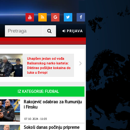
PRIJAVA
Uhapšen jedan od vođa
Veljo
Balkanskog narko kartela:
optuž
Diktirao pošiljke kokaina do
luka u Evropi
IKA
CRNA HRONIKA
IZ KATEGORIJE: FUDBAL
Rakojević odabrao za Rumuniju
i Finsku
07. 10. 2024 - 11:03
Sokoli danas počinju pripreme