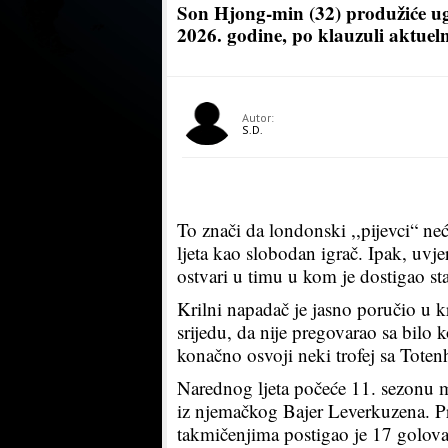
Son Hjong-min (32) produžiće ug
2026. godine, po klauzuli aktuel
Autor:
S.D.
To znači da londonski ,,pijevci“ ne
ljeta kao slobodan igrač. Ipak, uvje
ostvari u timu u kom je dostigao sta
Krilni napadač je jasno poručio u 
srijedu, da nije pregovarao sa bilo
konačno osvoji neki trofej sa Tot
Narednog ljeta počeće 11. sezonu m
iz njemačkog Bajer Leverkuzena. P
takmičenjima postigao je 17 golova