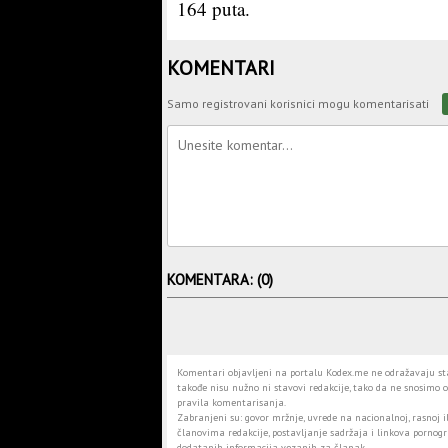
164 puta.
KOMENTARI
Samo registrovani korisnici mogu komentarisati
KOMENTARA: (0)
Komentari objavljeni na portalu Kodex.me ne odražavaju stav
takođe nisu nužno ni stavovi redakcije, tako da ne snosimo o
pravila komentarisanja.
Zabranjeni su: govor mržnje, uvrede na nacionalnoj, rasnoj il
članovima redakcije, postavljanje sadržaja i linkova pornogra
dodatanih informacija vezanih za članak.