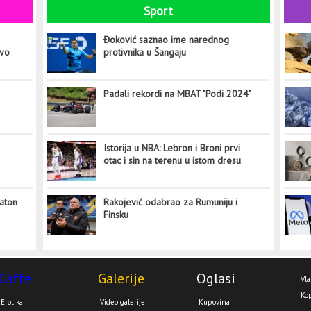
Sport
Đoković saznao ime narednog
ovo
protivnika u Šangaju
Padali rekordi na MBAT "Podi 2024"
Istorija u NBA: Lebron i Broni prvi
otac i sin na terenu u istom dresu
aton
Rakojević odabrao za Rumuniju i
Finsku
Caffe
Galerije
Oglasi
Vla
Kop
Erotika
Video galerije
Kupovina