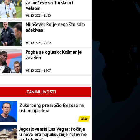
za mečeve sa Turskom i
Velsom
06. 10. 2024 - 11:50
Milošević: Bolje nego što sam
očekivao
05. 10. 2024 - 22:19
Pogba se oglasio: Košmar je
završen
05. 10. 2024 - 12:07
ZANIMLJIVOSTI
Zukerberg preskočio Bezosa na
listi milijardera
05.10
Jugoslovenski Las Vegas: Počinje
li nova era najluksuznije ruševine
na Jadranu?