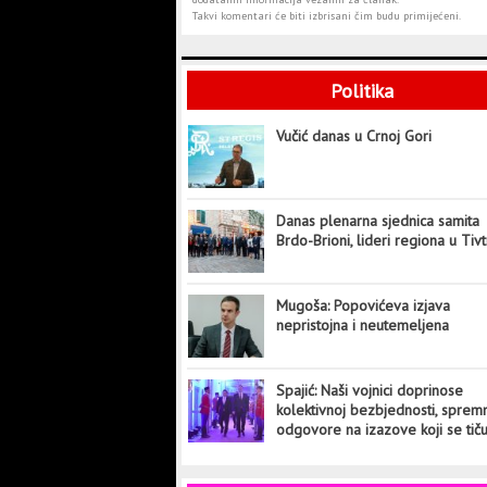
Takvi komentari će biti izbrisani čim budu primijećeni.
Politika
Vučić danas u Crnoj Gori
Danas plenarna sjednica samita
Brdo-Brioni, lideri regiona u Tiv
Mugoša: Popovićeva izjava
nepristojna i neutemeljena
Spajić: Naši vojnici doprinose
kolektivnoj bezbjednosti, sprem
odgovore na izazove koji se tič
cijelog svijeta