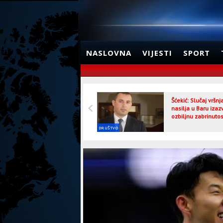
NASLOVNA
VIJESTI
SPORT
Šćekić: Slučaj vršn
nasilja u Baru izaz
ozbiljnu zabrinutos
DRUŠTVO