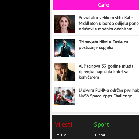
Cafe
Povratak u velikom stilu: Kate
Middleton u bordo odijelu pon
oduševila modnim odabirom
Tri savjeta Nikole Tesle za
postizanje uspjeha
Al Paćinova 53 godine mlađa
djevojka napustila hotel sa
komičarem
U okviru FUNK-a održan prvi hak
NASA Space Apps Challenge
Vijesti
Sport
Politika
Fudbal