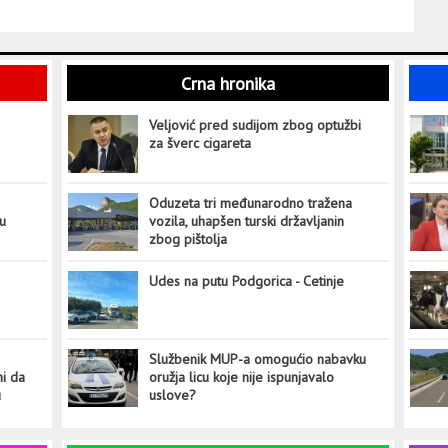
Crna hronika
Veljović pred sudijom zbog optužbi
za šverc cigareta
Oduzeta tri međunarodno tražena
tu
vozila, uhapšen turski državljanin
zbog pištolja
Udes na putu Podgorica - Cetinje
Službenik MUP-a omogućio nabavku
ni da
oružja licu koje nije ispunjavalo
u
uslove?