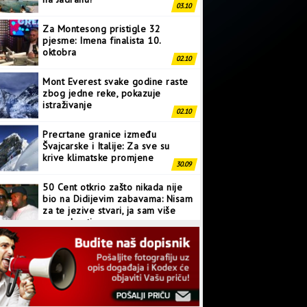
03.10
Za Montesong pristigle 32
pjesme: Imena finalista 10.
oktobra
02.10
Mont Everest svake godine raste
zbog jedne reke, pokazuje
istraživanje
02.10
Precrtane granice između
Švajcarske i Italije: Za sve su
krive klimatske promjene
30.09
50 Cent otkrio zašto nikada nije
bio na Didijevim zabavama: Nisam
za te jezive stvari, ja sam više
normalan tip
28.09
Japanci prave superkompjuter
kakav svijet još nije vidio
27.09
Linkin Park ima novu pjesmu: