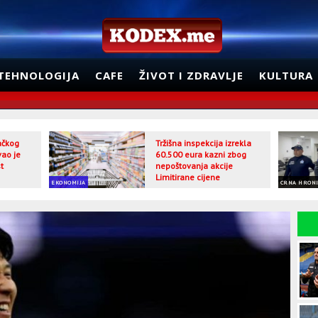
TEHNOLOGIJA
CAFE
ŽIVOT I ZDRAVLJE
KULTURA
jačkog
Tržišna inspekcija izrekla
vao je
60.500 eura kazni zbog
t
nepoštovanja akcije
Limitirane cijene
EKONOMIJA
CRNA HRON