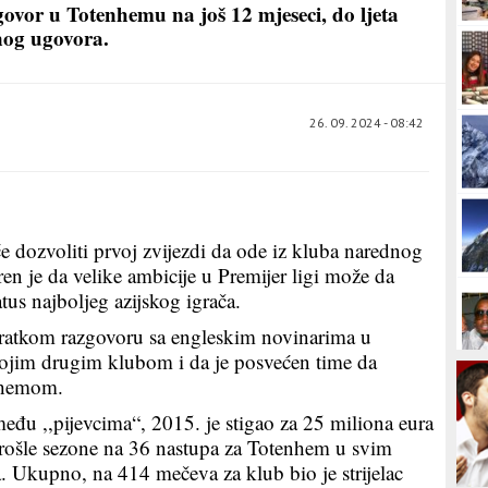
ovor u Totenhemu na još 12 mjeseci, do ljeta
nog ugovora.
26. 09. 2024 - 08:42
će dozvoliti prvoj zvijezdi da ode iz kluba narednog
ren je da velike ambicije u Premijer ligi može da
tus najboljeg azijskog igrača.
kratkom razgovoru sa engleskim novinarima u
 kojim drugim klubom i da je posvećen time da
enhemom.
eđu ,,pijevcima“, 2015. je stigao za 25 miliona eura
rošle sezone na 36 nastupa za Totenhem u svim
. Ukupno, na 414 mečeva za klub bio je strijelac