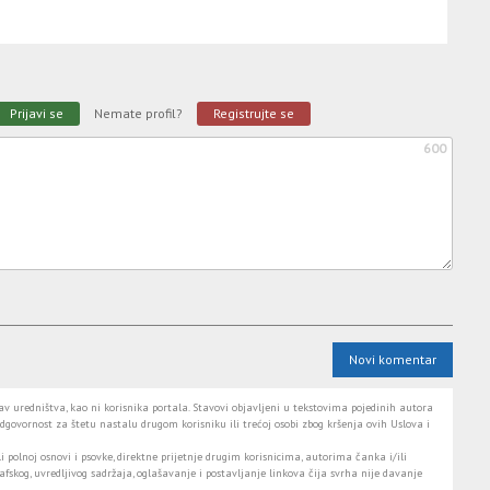
Prijavi se
Nemate profil?
Registrujte se
600
Novi komentar
 uredništva, kao ni korisnika portala. Stavovi objavljeni u tekstovima pojedinih autora
dgovornost za štetu nastalu drugom korisniku ili trećoj osobi zbog kršenja ovih Uslova i
i polnoj osnovi i psovke, direktne prijetnje drugim korisnicima, autorima čanka i/ili
fskog, uvredljivog sadržaja, oglašavanje i postavljanje linkova čija svrha nije davanje