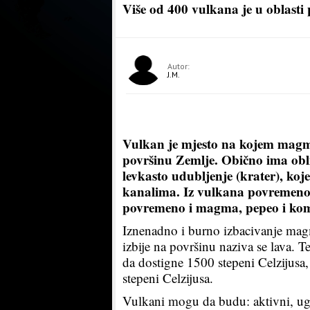
Više od 400 vulkana je u oblasti 
Autor:
J.M.
Vulkan je mjesto na kojem magma 
površinu Zemlje. Obično ima obli
levkasto udubljenje (krater), ko
kanalima. Iz vulkana povremeno il
povremeno i magma, pepeo i koma
Iznenadno i burno izbacivanje mag
izbije na površinu naziva se lava.
da dostigne 1500 stepeni Celzijusa
stepeni Celzijusa.
Vulkani mogu da budu: aktivni, ug