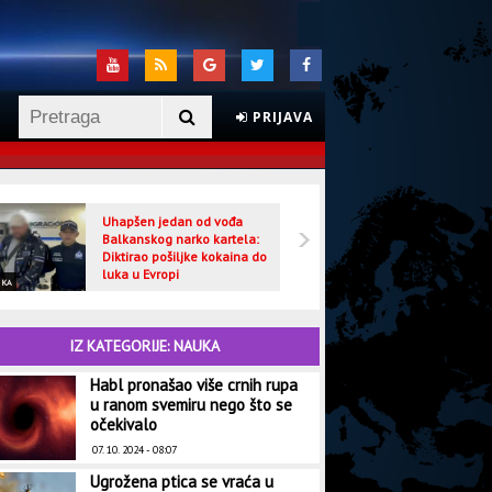
PRIJAVA
Uhapšen jedan od vođa
Veljo
Balkanskog narko kartela:
optuž
Diktirao pošiljke kokaina do
luka u Evropi
IKA
CRNA HRONIKA
IZ KATEGORIJE: NAUKA
Habl pronašao više crnih rupa
u ranom svemiru nego što se
očekivalo
07. 10. 2024 - 08:07
Ugrožena ptica se vraća u