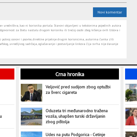
Novi komentar
 uredništva, kao ni korisnika portala. Stavovi objavljeni u tekstovima pojedinih autora
dgovornost za štetu nastalu drugom korisniku ili trećoj osobi zbog kršenja ovih Uslova i
i polnoj osnovi i psovke, direktne prijetnje drugim korisnicima, autorima čanka i/ili
fskog, uvredljivog sadržaja, oglašavanje i postavljanje linkova čija svrha nije davanje
Crna hronika
Veljović pred sudijom zbog optužbi
za šverc cigareta
Oduzeta tri međunarodno tražena
tu
vozila, uhapšen turski državljanin
zbog pištolja
Udes na putu Podgorica - Cetinje