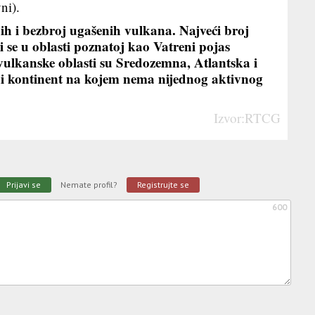
ni).
ih i bezbroj ugašenih vulkana. Najveći broj
 se u oblasti poznatoj kao Vatreni pojas
 vulkanske oblasti su Sredozemna, Atlantska i
dini kontinent na kojem nema nijednog aktivnog
Izvor:RTCG
Prijavi se
Nemate profil?
Registrujte se
600