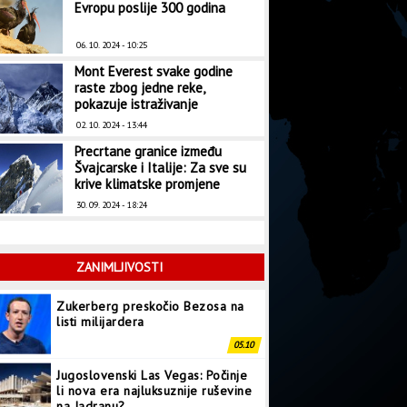
Evropu poslije 300 godina
06. 10. 2024 - 10:25
Mont Everest svake godine
raste zbog jedne reke,
pokazuje istraživanje
02. 10. 2024 - 13:44
Precrtane granice između
Švajcarske i Italije: Za sve su
krive klimatske promjene
30. 09. 2024 - 18:24
ZANIMLJIVOSTI
Zukerberg preskočio Bezosa na
listi milijardera
05.10
Jugoslovenski Las Vegas: Počinje
li nova era najluksuznije ruševine
na Jadranu?