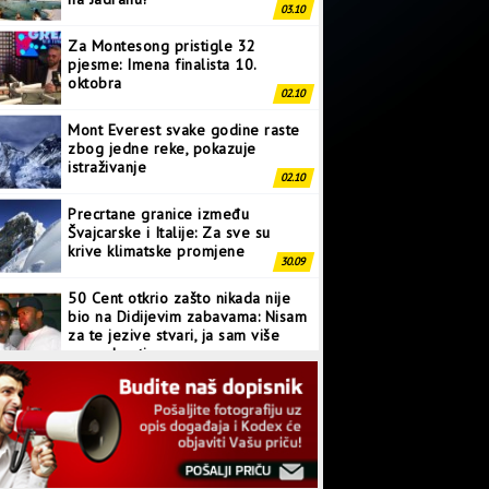
03.10
Za Montesong pristigle 32
pjesme: Imena finalista 10.
oktobra
02.10
Mont Everest svake godine raste
zbog jedne reke, pokazuje
istraživanje
02.10
Precrtane granice između
Švajcarske i Italije: Za sve su
krive klimatske promjene
30.09
50 Cent otkrio zašto nikada nije
bio na Didijevim zabavama: Nisam
za te jezive stvari, ja sam više
normalan tip
28.09
Japanci prave superkompjuter
kakav svijet još nije vidio
27.09
Linkin Park ima novu pjesmu: