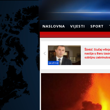
NASLOVNA
VIJESTI
SPORT
Šćekić: Slučaj vršn
nasilja u Baru izaz
ozbiljnu zabrinutos
DRUŠTVO