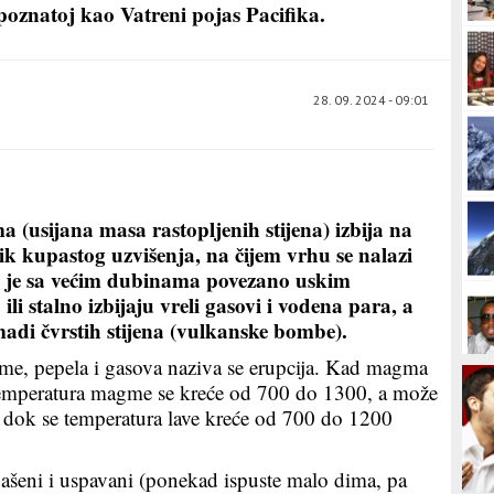
poznatoj kao Vatreni pojas Pacifika.
28. 09. 2024 - 09:01
(usijana masa rastopljenih stijena) izbija na
k kupastog uzvišenja, na čijem vrhu se nalazi
je je sa većim dubinama povezano uskim
i stalno izbijaju vreli gasovi i vodena para, a
di čvrstih stijena (vulkanske bombe).
me, pepela i gasova naziva se erupcija. Kad magma
 Temperatura magme se kreće od 700 do 1300, a može
, dok se temperatura lave kreće od 700 do 1200
ašeni i uspavani (ponekad ispuste malo dima, pa