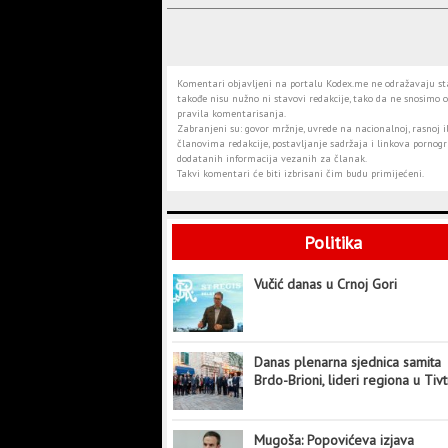
Komentari objavljeni na portalu Kodex.me ne odražavaju stav
takođe nisu nužno ni stavovi redakcije, tako da ne snosimo o
pravila komentarisanja.
Zabranjeni su: govor mržnje, uvrede na nacionalnoj, rasnoj il
članovima redakcije, postavljanje sadržaja i linkova pornogra
dodatanih informacija vezanih za članak.
Takvi komentari će biti izbrisani čim budu primijećeni.
Politika
Vučić danas u Crnoj Gori
Danas plenarna sjednica samita
Brdo-Brioni, lideri regiona u Tiv
Mugoša: Popovićeva izjava