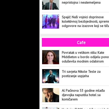
nepristojna i neutemeljena
Spajić: Naši vojnici doprinose
kolektivnoj bezbjednosti, sprem
odgovore na izazove koji se tič
cijelog svijeta
Cafe
Povratak u velikom stilu: Kate
Middleton u bordo odijelu pon
oduševila modnim odabirom
Tri savjeta Nikole Tesle za
postizanje uspjeha
Al Paćinova 53 godine mlađa
djevojka napustila hotel sa
komičarem