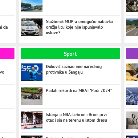
Službenik MUP-a omogućio nabavku
ni da
oružja licu koje nije ispunjavalo
u
uslove?
Sport
Đoković saznao ime narednog
ovo
protivnika u Šangaju
Padali rekordi na MBAT "Podi 2024"
Istorija u NBA: Lebron i Broni prvi
otac i sin na terenu u istom dresu