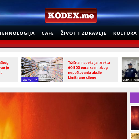
TEHNOLOGIJA
CAFE
ŽIVOT I ZDRAVLJE
KULTURA
jačkog
Tržišna inspekcija izrekla
vao je
60.500 eura kazni zbog
t
nepoštovanja akcije
Limitirane cijene
EKONOMIJA
CRNA HRON