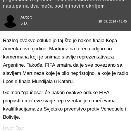
nastupa na dva meča pod njihovim okriljem
Autor:
28. 09. 2024 - 13:45
S.D.
Razlog ovakve odluke je taj što je nakon finala Kopa
Amerika ove godine, Martinez na terenu odgurnuo
kamermana koji je snimao slavlje reprezentativaca
Argentine. Takođe, FIFA smatra da je sve povezano sa
slavljem Martineza koje je bilo nepristojno, a koje je radio
i posle finala Mundijala u Kataru.
Golman “gaučosa” će nakon ovakve odluke FIFA
propustiti mečeve svoje reprezentacije u mečevima
kvalifikacijama za Svjetsko prvenstvo protiv Venecuele i
Bolivije.
Izvor Dan