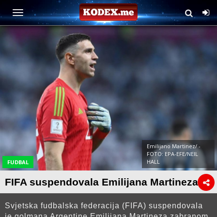
Emilijano Martinez/ -
FOTO: EPA-EFE/NEIL
HALL
FUDBAL
FIFA suspendovala Emilijana Martineza
Svjetska fudbalska federacija (FIFA) suspendovala
je golmana Argentine Emilijana Martineza zabranom