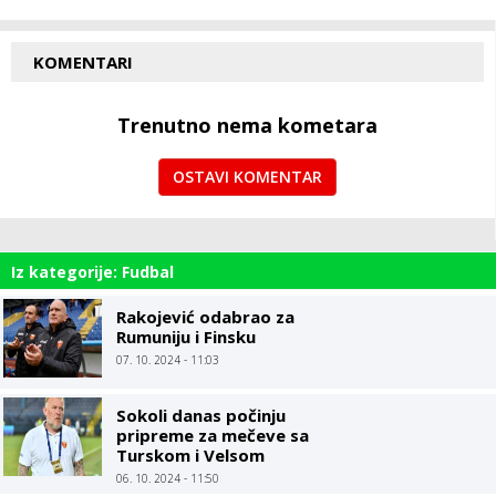
KOMENTARI
Trenutno nema kometara
OSTAVI KOMENTAR
Iz kategorije: Fudbal
Rakojević odabrao za
Rumuniju i Finsku
07. 10. 2024 - 11:03
Sokoli danas počinju
pripreme za mečeve sa
Turskom i Velsom
06. 10. 2024 - 11:50