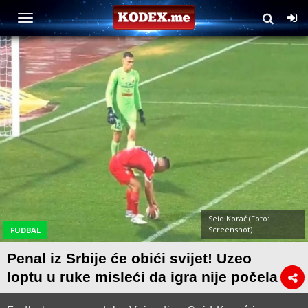
Seid Korać (Foto:
Screenshot)
FUDBAL
Penal iz Srbije će obići svijet! Uzeo
loptu u ruke misleći da igra nije počela