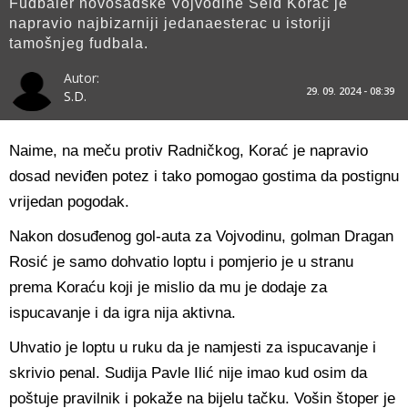
Fudbaler novosadske Vojvodine Seid Korać je
napravio najbizarniji jedanaesterac u istoriji
tamošnjeg fudbala.
Autor:
29. 09. 2024 - 08:39
S.D.
Naime, na meču protiv Radničkog, Korać je napravio
dosad neviđen potez i tako pomogao gostima da postignu
vrijedan pogodak.
Nakon dosuđenog gol-auta za Vojvodinu, golman Dragan
Rosić je samo dohvatio loptu i pomjerio je u stranu
prema Koraću koji je mislio da mu je dodaje za
ispucavanje i da igra nija aktivna.
Uhvatio je loptu u ruku da je namjesti za ispucavanje i
skrivio penal. Sudija Pavle Ilić nije imao kud osim da
poštuje pravilnik i pokaže na bijelu tačku. Vošin štoper je