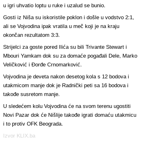
u igri uhvatio loptu u ruke i uzalud se bunio.
Gosti iz Niša su iskoristile poklon i došle u vodstvo 2:1,
ali se Vojvodina ipak vratila u meč koji je na kraju
okončan rezultatom 3:3.
Strijelci za goste pored Ilića su bili Trivante Stewart i
Mbouri Yamkam dok su za domaće pogađali Dele, Marko
Veličković i Đorđe Crnomarković.
Vojvodina je deveta nakon desetog kola s 12 bodova i
utakmicom manje dok je Radnički peti sa 16 bodova i
takođe susretom manje.
U sledećem kolu Vojvodina će na svom terenu ugostiti
Novi Pazar dok će Nišlije takođe igrati domaću utakmicu
i to protiv OFK Beograda.
Izvor KLIX.ba