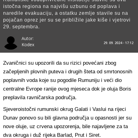
istočna regiona na najvišu uzbunu od poplava i
naredile evakuaciju, a ostatku zemlje stavile su na
pojačan oprez jer su se približile jake kiše i vjetrovi
29. septembra.
Autor:
29. 09. 2024 - 17:12
Kodex
Zvaničnici su upozorili da su rizici povećani zbog
začepljenih plovnih puteva i drugih šteta od smrtonosnih
poplavnih voda koje su pogodile Rumuniju i veći dio
centralne Evrope ranije ovog mjeseca dok je oluja Boris
preplavila ravničarska područja.
Sjeveroistočni rumunski okrug Galati i Vaslui na rijeci
Dunav ponovo su bili glavna područja u opasnosti jer su
nove oluje, uz crvena upozorenja, bile najavljene za ta
dva okruga i duž rijeka Barlad, Prut i Siret.