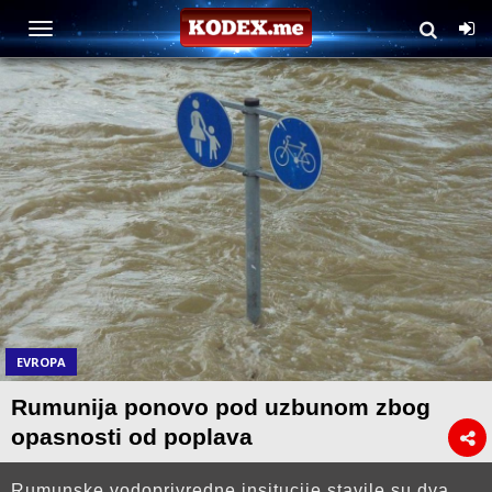
EVROPA
Rumunija ponovo pod uzbunom zbog
opasnosti od poplava
Rumunske vodoprivredne insitucije stavile su dva