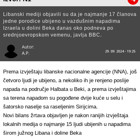
Libanski mediji objavili su da je najmanje 17 članova
jedne porodice ubijeno u vazdušnim napadima
Izraela u dolini Beka danas oko podneva po
srednjoevropskom vemenu, javlja BBC.
Autor:
29. 09. 2024 - 19:25
A.P.
Prema izvještaju libanske nacionalne agencije (NNA), još
četvoro ljudi je ubijeno, a nekoliko ih je renjeno poslije
napada na područje Halbata u Beki, a prema izvještajima
sa terena napadom su pogođene dvije kuće u selu i
šatorsko naselje sa raseljenim Sirijcima.
Novi bilans žrtava objavljen je nakon ranijih izvještaja
lokalnih medija o najmanje 15 ljudi ubijenih u napadima
širom južnog Libana i doline Beka