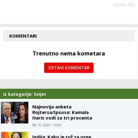
.Izvor: N1
KOMENTARI
Trenutno nema kometara
OSTAVI KOMENTAR
Iz kategorije: Svijet
Najnovija anketa
Rojtersa/Ipsosa: Kamala
Haris vodi za tri procenta
u odnosu na Trampa
08. 10. 2024 - 13:04
Indija: Kako je ruž za usne