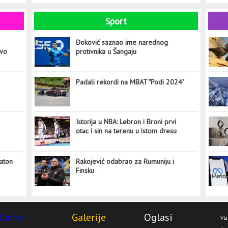
Sport
Đoković saznao ime narednog
ovo
protivnika u Šangaju
Padali rekordi na MBAT "Podi 2024"
Istorija u NBA: Lebron i Broni prvi
otac i sin na terenu u istom dresu
aton
Rakojević odabrao za Rumuniju i
Finsku
Caffe
Galerije
Oglasi
Vla