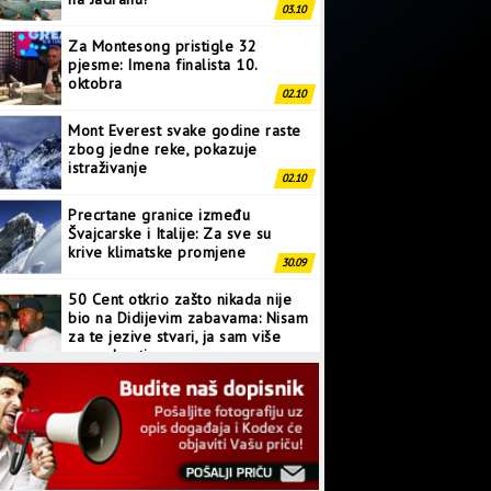
03.10
Za Montesong pristigle 32
pjesme: Imena finalista 10.
oktobra
02.10
Mont Everest svake godine raste
zbog jedne reke, pokazuje
istraživanje
02.10
Precrtane granice između
Švajcarske i Italije: Za sve su
krive klimatske promjene
30.09
50 Cent otkrio zašto nikada nije
bio na Didijevim zabavama: Nisam
za te jezive stvari, ja sam više
normalan tip
28.09
Japanci prave superkompjuter
kakav svijet još nije vidio
27.09
Linkin Park ima novu pjesmu: