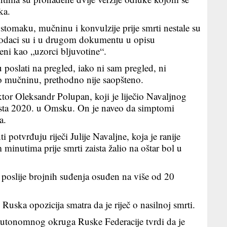
ka.
 stomaku, mučninu i konvulzije prije smrti nestale su
ti podaci su i u drugom dokumentu u opisu
eni kao „uzorci bljuvotine“.
poslati na pregled, iako ni sam pregled, ni
ao mučninu, prethodno nije saopšteno.
or Oleksandr Polupan, koji je liječio Navaljnog
ta 2020. u Omsku. On je naveo da simptomi
a.
potvrđuju riječi Julije Navaljne, koja je ranije
m minutima prije smrti zaista žalio na oštar bol u
 poslije brojnih suđenja osuđen na više od 20
Ruska opozicija smatra da je riječ o nasilnoj smrti.
autonomnog okruga Ruske Federacije tvrdi da je