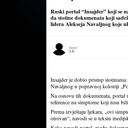
Ruski portal “Insajder” koji se n
da stotine dokumenata koji sadrž
lidera Alekseja Navaljnog koje 
Autor:
S.D.
Insajder je dobio pristup stotinam
Navaljnog u popravnoj koloniji „Po
Na osnovu tih dokumenata, portal n
reference na simptome koji nisu bili
Prema izvještaju ljekara, „ovi sim
otrovan“, navodi se u tekstu medijs
Kako navodi portal, među dokument