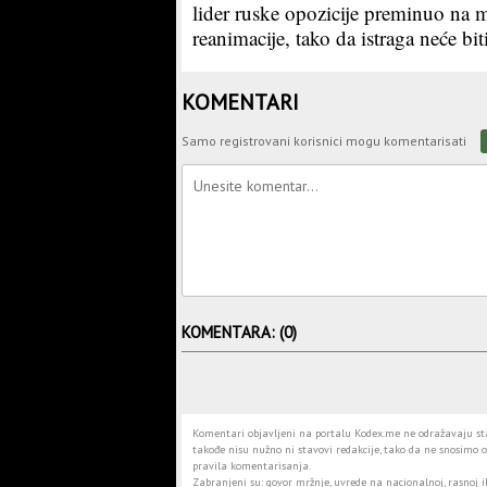
lider ruske opozicije preminuo na 
reanimacije, tako da istraga neće bi
KOMENTARI
Samo registrovani korisnici mogu komentarisati
KOMENTARA: (0)
Komentari objavljeni na portalu Kodex.me ne odražavaju stav
takođe nisu nužno ni stavovi redakcije, tako da ne snosimo o
pravila komentarisanja.
Zabranjeni su: govor mržnje, uvrede na nacionalnoj, rasnoj il