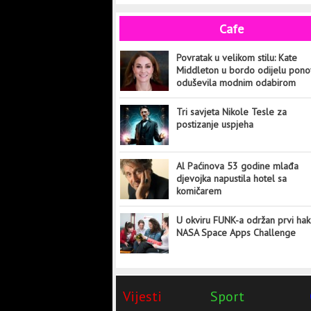
Cafe
Povratak u velikom stilu: Kate
Middleton u bordo odijelu pon
oduševila modnim odabirom
Tri savjeta Nikole Tesle za
postizanje uspjeha
Al Paćinova 53 godine mlađa
djevojka napustila hotel sa
komičarem
U okviru FUNK-a održan prvi hak
NASA Space Apps Challenge
Vijesti
Sport