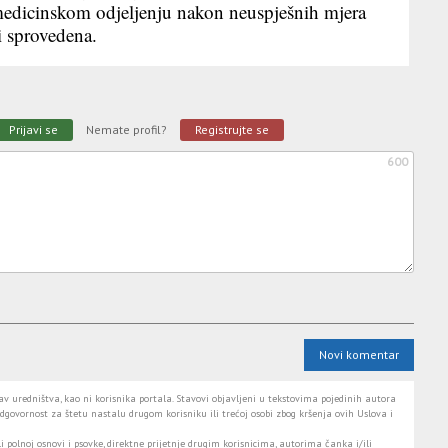
medicinskom odjeljenju nakon neuspješnih mjera
ti sprovedena.
Prijavi se
Nemate profil?
Registrujte se
600
Novi komentar
 uredništva, kao ni korisnika portala. Stavovi objavljeni u tekstovima pojedinih autora
dgovornost za štetu nastalu drugom korisniku ili trećoj osobi zbog kršenja ovih Uslova i
i polnoj osnovi i psovke, direktne prijetnje drugim korisnicima, autorima čanka i/ili