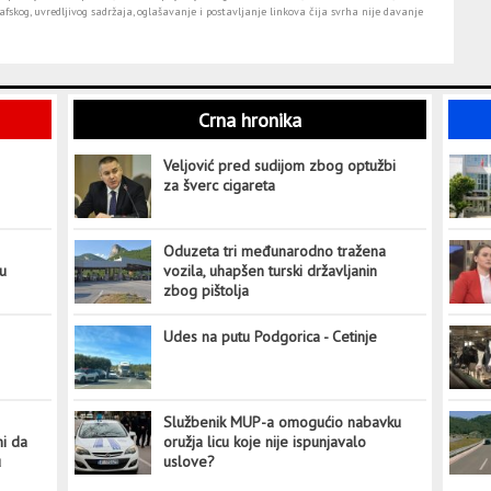
fskog, uvredljivog sadržaja, oglašavanje i postavljanje linkova čija svrha nije davanje
Crna hronika
Veljović pred sudijom zbog optužbi
za šverc cigareta
Oduzeta tri međunarodno tražena
tu
vozila, uhapšen turski državljanin
zbog pištolja
Udes na putu Podgorica - Cetinje
Službenik MUP-a omogućio nabavku
ni da
oružja licu koje nije ispunjavalo
u
uslove?