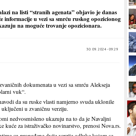
alazi na listi “stranih agenata” objavio je danas
e informacije u vezi sa smrću ruskog opozicionog
ukazuju na moguće trovanje opozicionara.
30. 09. 2024 - 09:29
a zvaničnih dokumenata u vezi sa smrću Alekseja
larni vuk“.
avodi da su ruske vlasti namjerno svuda uklonile
 uključeni u zvaničnu verziju.
ptomi nedvosmisleno ukazuju na to da je Navaljni
ke kuće za istraživačko novinarstvo, prenosi Nova.rs.
ima su pronađene dvije verzije odluke kojom se