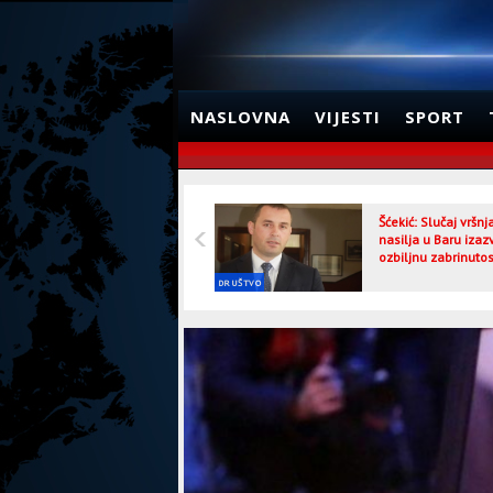
NASLOVNA
VIJESTI
SPORT
Šćekić: Slučaj vršn
nasilja u Baru izaz
ozbiljnu zabrinutos
DRUŠTVO