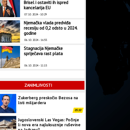
Brisel i ostaviti ih ispred
kancelarija EU
07. 10. 2024 - 10:29
Njemačka vlada predviđa
recesiju od 0,2 odsto u 2024.
godine
06. 10. 2024 - 16:55
Stagnacija Njemačke
spriječava rast plata
06. 10. 2024 - 11:15
ZANIMLJIVOSTI
Zukerberg preskočio Bezosa na
listi milijardera
05.10
Jugoslovenski Las Vegas: Počinje
li nova era najluksuznije ruševine
na Jadranu?