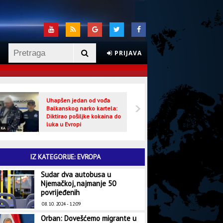
PRIJAVA
Uhapšen jedan od vođa
Veljo
Balkanskog narko kartela:
optuž
Diktirao pošiljke kokaina do
luka u Evropi
IKA
CRNA HRONIKA
IZ KATEGORIJE: EVROPA
Sudar dva autobusa u
Njemačkoj, najmanje 50
povrijeđenih
08. 10. 2024 - 12:09
Orban: Dovešćemo migrante u