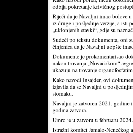
odbija pokretanje krivičnog postup
Riječi da je Navaljni imao bolove u
iz druge i posljednje verzije, a is
„uklonjenih stavki“, gdje su naznač
Sudeći po tekstu dokumenta, oni su 
činjenica da je Navaljni uopšte im
Dokumente je prokomentarisao dokt
nakon trovanja „Novačokom“ avgus
ukazuju na trovanje organofosfatim
Kako navodi Insajder, ovi dokumenti 
izjavila da se Navaljni u posljednji
stomaku.
Navaljni je zatvoren 2021. godine i
godina zatvora.
Umro je u zatvoru u februaru 2024. 
Istražni komitet Jamalo-Nenečkog 