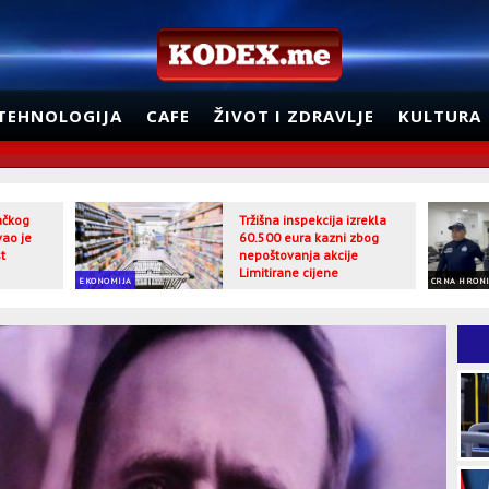
TEHNOLOGIJA
CAFE
ŽIVOT I ZDRAVLJE
KULTURA
jačkog
Tržišna inspekcija izrekla
vao je
60.500 eura kazni zbog
t
nepoštovanja akcije
Limitirane cijene
EKONOMIJA
CRNA HRON