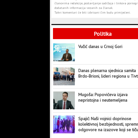
članovima redakcije, postavljanje sadržaja i linkova pornogra
dodatanih informacija vezanih za članak.
Takvi komentari će biti izbrisani čim budu primijećeni.
Politika
Vučić danas u Crnoj Gori
Danas plenarna sjednica samita
Brdo-Brioni, lideri regiona u Tiv
Mugoša: Popovićeva izjava
nepristojna i neutemeljena
Spajić: Naši vojnici doprinose
kolektivnoj bezbjednosti, sprem
odgovore na izazove koji se tič
cijelog svijeta