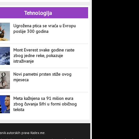
Tehnologija
Ugrožena ptica se vraća u Evropu
poslije 300 godina
Mont Everest svake godine raste
zbog jedne reke, pokazuje
istraživanje
Novi pametni prsten stiže ovog
mjeseca
Meta kažnjena sa 91 milion eura
zbog čuvanja šifri u formi običnog
teksta
snik autorskih prava Kodex.me.