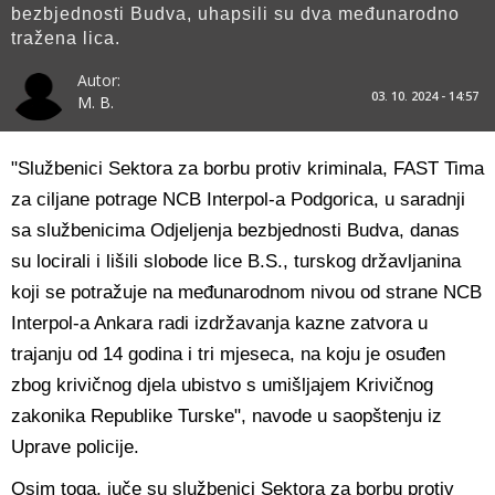
bezbjednosti Budva, uhapsili su dva međunarodno
tražena lica.
Autor:
03. 10. 2024 - 14:57
M. B.
"Službenici Sektora za borbu protiv kriminala, FAST Tima
za ciljane potrage NCB Interpol-a Podgorica, u saradnji
sa službenicima Odjeljenja bezbjednosti Budva, danas
su locirali i lišili slobode lice B.S., turskog državljanina
koji se potražuje na međunarodnom nivou od strane NCB
Interpol-a Ankara radi izdržavanja kazne zatvora u
trajanju od 14 godina i tri mjeseca, na koju je osuđen
zbog krivičnog djela ubistvo s umišljajem Krivičnog
zakonika Republike Turske", navode u saopštenju iz
Uprave policije.
Osim toga, juče su službenici Sektora za borbu protiv