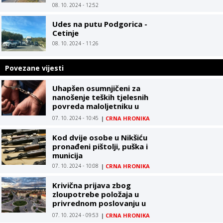
pištolja
08. 10. 2024 - 12:52
Udes na putu Podgorica -
Cetinje
08. 10. 2024 - 11:26
Povezane vijesti
Uhapšen osumnjičeni za
nanošenje teških tjelesnih
povreda maloljetniku u
Budvi
07. 10. 2024 - 10:45
|
CRNA HRONIKA
Kod dvije osobe u Nikšiću
pronađeni pištolji, puška i
municija
07. 10. 2024 - 10:08
|
CRNA HRONIKA
Krivična prijava zbog
zloupotrebe položaja u
privrednom poslovanju u
Nikšiću
07. 10. 2024 - 09:53
|
CRNA HRONIKA