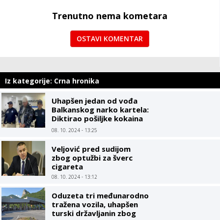
Trenutno nema kometara
OSTAVI KOMENTAR
Iz kategorije: Crna hronika
Uhapšen jedan od vođa
Balkanskog narko kartela:
Diktirao pošiljke kokaina
do luka u Evropi
08. 10. 2024 - 13:25
Veljović pred sudijom
zbog optužbi za šverc
cigareta
08. 10. 2024 - 13:12
Oduzeta tri međunarodno
tražena vozila, uhapšen
turski državljanin zbog