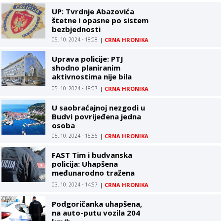
UP: Tvrdnje Abazovića
štetne i opasne po sistem
bezbjednosti
05. 10. 2024 - 18:08
|
CRNA HRONIKA
Uprava policije: PTJ
shodno planiranim
aktivnostima nije bila
angažovana krajem
05. 10. 2024 - 18:07
|
CRNA HRONIKA
septembra na ispomoći
OB Cetinje
U saobraćajnoj nezgodi u
Budvi povrijeđena jedna
osoba
05. 10. 2024 - 15:56
|
CRNA HRONIKA
FAST Tim i budvanska
policija: Uhapšena
međunarodno tražena
lica, osuđena na kaznu
03. 10. 2024 - 14:57
|
CRNA HRONIKA
zatvora od preko 20
godina
Podgoričanka uhapšena,
na auto-putu vozila 204