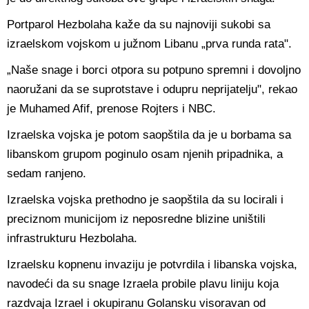
Portparol Hezbolaha kaže da su najnoviji sukobi sa
izraelskom vojskom u južnom Libanu „prva runda rata".
„Naše snage i borci otpora su potpuno spremni i dovoljno
naoružani da se suprotstave i odupru neprijatelju", rekao
je Muhamed Afif, prenose Rojters i NBC.
Izraelska vojska je potom saopštila da je u borbama sa
libanskom grupom poginulo osam njenih pripadnika, a
sedam ranjeno.
Izraelska vojska prethodno je saopštila da su locirali i
preciznom municijom iz neposredne blizine uništili
infrastrukturu Hezbolaha.
Izraelsku kopnenu invaziju je potvrdila i libanska vojska,
navodeći da su snage Izraela probile plavu liniju koja
razdvaja Izrael i okupiranu Golansku visoravan od