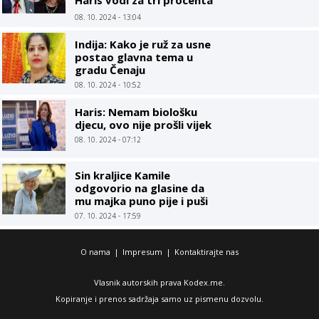
Haris vodi za tri procenta
u odnosu na Trampa
08. 10. 2024 - 13:04
Indija: Kako je ruž za usne
postao glavna tema u
gradu Čenaju
08. 10. 2024 - 10:52
Haris: Nemam biološku
djecu, ovo nije prošli vijek
08. 10. 2024 - 07:12
Sin kraljice Kamile
odgovorio na glasine da
mu majka puno pije i puši
07. 10. 2024 - 17:59
O nama
|
Impresum
|
Kontaktirajte nas
Vlasnik autorskih prava Kodex.me.
Kopiranje i prenos sadržaja samo uz pismenu dozvolu.