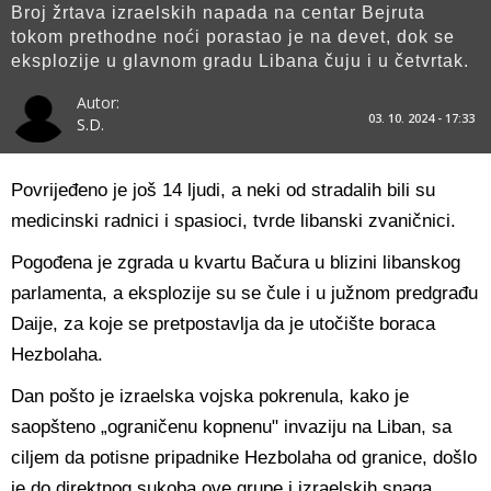
Broj žrtava izraelskih napada na centar Bejruta
tokom prethodne noći porastao je na devet, dok se
eksplozije u glavnom gradu Libana čuju i u četvrtak.
Autor:
03. 10. 2024 - 17:33
S.D.
Povrijeđeno je još 14 ljudi, a neki od stradalih bili su
medicinski radnici i spasioci, tvrde libanski zvaničnici.
Pogođena je zgrada u kvartu Bačura u blizini libanskog
parlamenta, a eksplozije su se čule i u južnom predgrađu
Daije, za koje se pretpostavlja da je utočište boraca
Hezbolaha.
Dan pošto je izraelska vojska pokrenula, kako je
saopšteno „ograničenu kopnenu" invaziju na Liban, sa
ciljem da potisne pripadnike Hezbolaha od granice, došlo
je do direktnog sukoba ove grupe i izraelskih snaga.