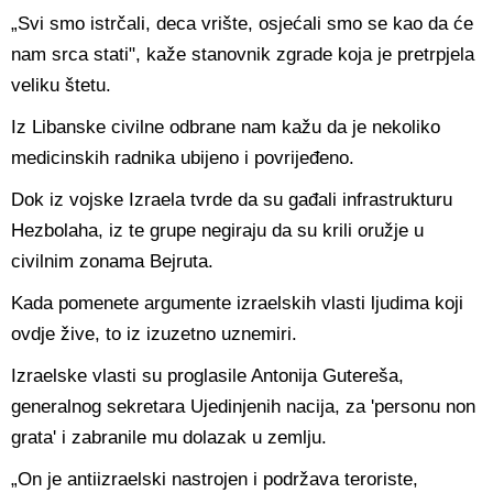
„Svi smo istrčali, deca vrište, osjećali smo se kao da će
nam srca stati", kaže stanovnik zgrade koja je pretrpjela
veliku štetu.
Iz Libanske civilne odbrane nam kažu da je nekoliko
medicinskih radnika ubijeno i povrijeđeno.
Dok iz vojske Izraela tvrde da su gađali infrastrukturu
Hezbolaha, iz te grupe negiraju da su krili oružje u
civilnim zonama Bejruta.
Kada pomenete argumente izraelskih vlasti ljudima koji
ovdje žive, to iz izuzetno uznemiri.
Izraelske vlasti su proglasile Antonija Gutereša,
generalnog sekretara Ujedinjenih nacija, za 'personu non
grata' i zabranile mu dolazak u zemlju.
„On je antiizraelski nastrojen i podržava teroriste,