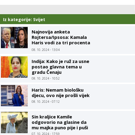
Iz kategorije: Svijet
Najnovija anketa
Rojtersa/Ipsosa: Kamala
Haris vodi za tri procenta
u odnosu na Trampa
08. 10. 2024 - 13:04
Indija: Kako je ruž za usne
postao glavna tema u
gradu Čenaju
08. 10. 2024 - 10:52
Haris: Nemam biološku
djecu, ovo nije prošli vijek
08. 10. 2024 - 07:12
Sin kraljice Kamile
odgovorio na glasine da
mu majka puno pije i puši
07. 10. 2024 - 17:59