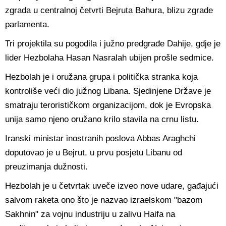
zgrada u centralnoj četvrti Bejruta Bahura, blizu zgrade
parlamenta.
Tri projektila su pogodila i južno predgrađe Dahije, gdje je
lider Hezbolaha Hasan Nasralah ubijen prošle sedmice.
Hezbolah je i oružana grupa i politička stranka koja
kontroliše veći dio južnog Libana. Sjedinjene Države je
smatraju terorističkom organizacijom, dok je Evropska
unija samo njeno oružano krilo stavila na crnu listu.
Iranski ministar inostranih poslova Abbas Araghchi
doputovao je u Bejrut, u prvu posjetu Libanu od
preuzimanja dužnosti.
Hezbolah je u četvrtak uveče izveo nove udare, gađajući
salvom raketa ono što je nazvao izraelskom "bazom
Sakhnin" za vojnu industriju u zalivu Haifa na