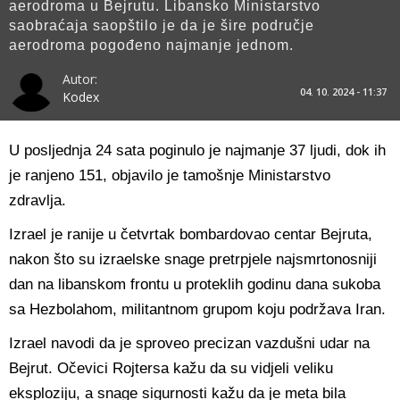
aerodroma u Bejrutu. Libansko Ministarstvo
saobraćaja saopštilo je da je šire područje
aerodroma pogođeno najmanje jednom.
Autor:
04. 10. 2024 - 11:37
Kodex
U posljednja 24 sata poginulo je najmanje 37 ljudi, dok ih
je ranjeno 151, objavilo je tamošnje Ministarstvo
zdravlja.
Izrael je ranije u četvrtak bombardovao centar Bejruta,
nakon što su izraelske snage pretrpjele najsmrtonosniji
dan na libanskom frontu u proteklih godinu dana sukoba
sa Hezbolahom, militantnom grupom koju podržava Iran.
Izrael navodi da je sproveo precizan vazdušni udar na
Bejrut. Očevici Rojtersa kažu da su vidjeli veliku
eksploziju, a snage sigurnosti kažu da je meta bila