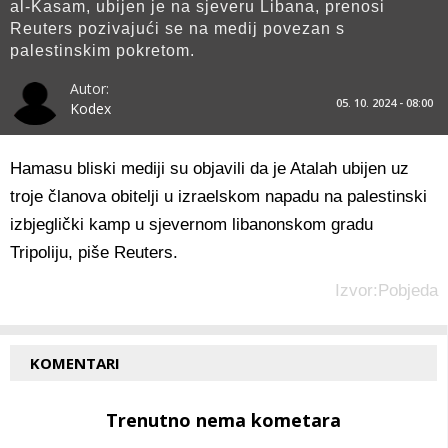
al-Kasam, ubijen je na sjeveru Libana, prenosi
Reuters pozivajući se na medij povezan s
palestinskim pokretom.
Autor:
05. 10. 2024 - 08:00
Kodex
Hamasu bliski mediji su objavili da je Atalah ubijen uz
troje članova obitelji u izraelskom napadu na palestinski
izbjeglički kamp u sjevernom libanonskom gradu
Tripoliju, piše Reuters.
Izvor:Pobjeda
KOMENTARI
Trenutno nema kometara