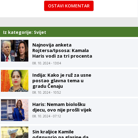
OSTAVI KOMENTAR
Iz kategorije: Svijet
Najnovija anketa
Rojtersa/Ipsosa: Kamala
Haris vodi za tri procenta
u odnosu na Trampa
08. 10. 2024 - 13:04
Indija: Kako je ruž za usne
postao glavna tema u
gradu Čenaju
08. 10. 2024 - 10:52
Haris: Nemam biološku
djecu, ovo nije prošli vijek
08. 10. 2024 - 07:12
Sin kraljice Kamile
odgovorio na glasine da