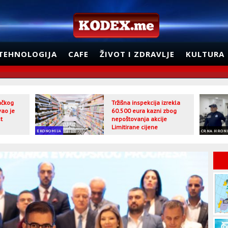
TEHNOLOGIJA
CAFE
ŽIVOT I ZDRAVLJE
KULTURA
jačkog
Tržišna inspekcija izrekla
vao je
60.500 eura kazni zbog
t
nepoštovanja akcije
Limitirane cijene
EKONOMIJA
CRNA HRON