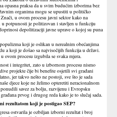
dna opasna praksa da u svim budućim izborima bez
žavnim organima mogu se upustiti u političko
e. Znači, u ovom procesu javni sektor kako na
 potpunosti je politizovan i stavljen u funkciju
doprinosi depolitizaciji javne uprave o kojoj su puna
 populizma koji je oslikan u nerealnim obećanjima
 a koji je došao sa najvisočijih funkcija u državi.
 u ovom procesu izgubila se svaka mjera.
ost i integritet, zato u izbornom procesu nismo
ive projekte čije bi benefite osjetili svi građani
tno, jer takvo nešto ne postoji, sve što je sada
 naše djece koje ne želimo opteretiti neracionalnom
onudili savez za bolju, razvijenu i Evropsku
građana prvog i drugog reda kako je to slučaj sada.
i rezultatom koji je postigao SEP?
 ostvarila je ozbiljan izborni rezultat i broj