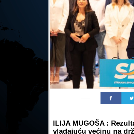
ILIJA MUGOŠA : Rezulta
vladajuću većinu na dr