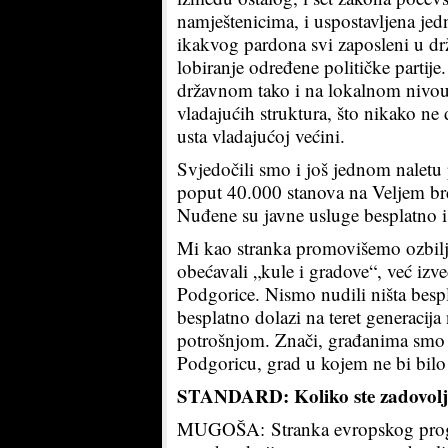
namještenicima, i uspostavljena je
ikakvog pardona svi zaposleni u dr
lobiranje određene političke partij
državnom tako i na lokalnom nivou u
vladajućih struktura, što nikako ne 
usta vladajućoj većini.
Svjedočili smo i još jednom naletu
poput 40.000 stanova na Veljem brdu
Nuđene su javne usluge besplatno i
Mi kao stranka promovišemo ozbiljn
obećavali „kule i gradove“, već izved
Podgorice. Nismo nudili ništa bespla
besplatno dolazi na teret generacija
potrošnjom. Znači, građanima smo p
Podgoricu, grad u kojem ne bi bilo 
STANDARD: Koliko ste zadovoljn
MUGOŠA: Stranka evropskog progresa