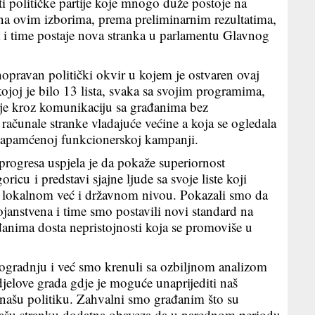
 političke partije koje mnogo duže postoje na
 na ovim izborima, prema preliminarnim rezultatima,
a i time postaje nova stranka u parlamentu Glavnog
pravan politički okvir u kojem je ostvaren ovaj
kojoj je bilo 13 lista, svaka sa svojim programima,
 je kroz komunikaciju sa građanima bez
 računale stranke vladajuće većine a koja se ogledala
ezapamćenoj funkcionerskoj kampanji.
rogresa uspjela je da pokaže superiornost
cu i predstavi sjajne ljude sa svoje liste koji
a lokalnom već i državnom nivou. Pokazali smo da
janstvena i time smo postavili novi standard na
ađanima dosta nepristojnosti koja se promoviše u
adogradnju i već smo krenuli sa ozbiljnom analizom
jelove grada gdje je moguće unaprijediti naš
i našu politiku. Zahvalni smo građanim što su
a našu stranku dodatna obaveza da u narednom periodu