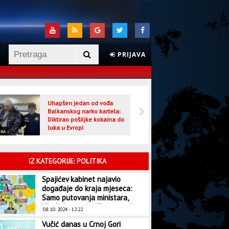
PRIJAVA
Uhapšen jedan od vođa
Veljo
Balkanskog narko kartela:
optuž
Diktirao pošiljke kokaina do
luka u Evropi
IKA
CRNA HRONIKA
IZ KATEGORIJE: POLITIKA
Spajićev kabinet najavio
događaje do kraja mjeseca:
Samo putovanja ministara,
Vlada kao turistička agencija
08. 10. 2024 - 12:22
Vučić danas u Crnoj Gori