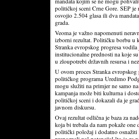
mandata kojim se ne mogu pohvaliti
političkoj sceni Crne Gore. SEP je
osvojio 2.504 glasa ili dva mandat
grada.
Veoma je važno napomenuti neravno
izborni rezultat. Političku borbu u 
Stranka evropskog progresa vodila
institucionalne prednosti na koje su
u zloupotrebi državnih resursa i n
U ovom proces Stranka evropskog p
političkog programa Uredimo Podgori
mogu služiti na primjer ne samo n
kampanja može biti kulturna i dosto
političkoj sceni i dokazali da je gr
javnom diskursu.
Ovaj rezultat odlična je baza za n
koja bi trebala da nam pokaže one d
politički položaj i dodatno osnažit
prepoznali naš potencijal što je z