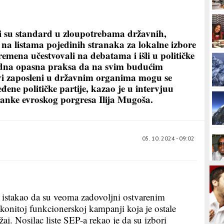
i su standard u zloupotrebama državnih,
li na listama pojedinih stranaka za lokalne izbore
emena učestvovali na debatama i išli u političke
jedna opasna praksa da na svim budućim
vi zaposleni u državnim organima mogu se
eđene političke partije, kazao je u intervjuu
tranke evroskog porgresa Ilija Mugoša.
05. 10. 2024 - 09:02
 istakao da su veoma zadovoljni ostvarenim
konitoj funkcionerskoj kampanji koja je ostale
žaj. Nosilac liste SEP-a rekao je da su izbori