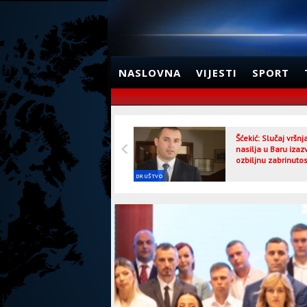
NASLOVNA
VIJESTI
SPORT
Šćekić: Slučaj vršn
nasilja u Baru izaz
ozbiljnu zabrinutos
DRUŠTVO