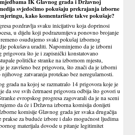
jedbama IK Glavnog grada i Državnoj
 medija svjedočimo pokušaju prekrajanja izborne
enjeringu, kako komentarišete takve pokušaje?
a pozdravlja svaku inicijativu koja doprinosi
procesa, u dijelu koji podrazumijeva ponovno brojanje
tovremeno osuđujemo svaki pokušaj izbornog
vdje pokušava uraditi. Napominjemo da je izborni
 prigovora što je i zapisnički konstatovano
stupale političke stranke na izbornom mjestu,
je je završeno bez prigovora, što znači da je izborni
 njihovog zatvaranja protekao bez neregularnosti.
g grada na kojoj se razmatralo 14 prigovora koje je
je da sve svih četrnaest prigovora odbija što govori u
Stranke evropskog progresa zagovarali da je na sceni
rujemo da će i Državna izborna komisija donijeti
e Izborne komisije Glavnog grada jer svaka drugačija
ne prakse za buduće izbore i dalo mogućnost ljudima
ornog materijala dovode u pitanje legitimitet