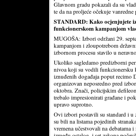
Glavnom gradu pokazali da su vlada
te da na proljeće očekuje vanredne 
STANDARD: Kako ocjenjujete izbor
funkcionerskom kampanjom vlad
MUGOŠA: Izbori održani 29. sept
kampanjom i zloupotrebom državnih 
izbornom procesu stavilo u neravno
Ukoliko sagledamo predizborni peri
nivoa koji su vodili funkcionersku 
iznuđenih događaja poput recimo Da
organizovan neposredno pred izbore 
oktobra. Znači, policijskim defileo
trebalo impresionirati građane i pok
upravo suprotno.
Ovi izbori postavili su standard i u
su bili na listama pojedinih stranak
vremena učestvovali na debatama i i
između ostalog, i set zakona počev