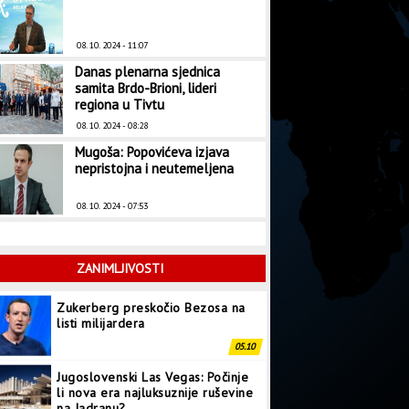
08. 10. 2024 - 11:07
Danas plenarna sjednica
samita Brdo-Brioni, lideri
regiona u Tivtu
08. 10. 2024 - 08:28
Mugoša: Popovićeva izjava
nepristojna i neutemeljena
08. 10. 2024 - 07:53
ZANIMLJIVOSTI
Jugoslovenski Las Vegas: Počinje
li nova era najluksuznije ruševine
na Jadranu?
03.10
Za Montesong pristigle 32
pjesme: Imena finalista 10.