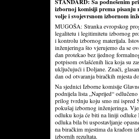
STANDARD: Sa podnešenim prim
izbornoj komisiji prema pisanju
volje i svojevrsnom izbornom inž
MUGOŠA: Stranka evropskog progres
legalitetu i legitimitetu izbornog 
i kontrolu izbornog materijala. Is
inženjeringa što vjerujemo da se o
dan protekao bez ijednog formalnog
potpisom ovlašćenih lica koja su za
uključujući i Doljane. Znači, glasan
dan od otvaranja biračkih mjesta do
Na sjednici Izborne komisije Glavno
podnijela lista „Naprijed“ odlučeno 
prilog tvrdnju koju smo mi ispred 
pokušaj izbornog inženjeringa. Vje
odluku koja će biti na liniji odluk
odluka bila bi uspostavljanje opas
na biračkim mjestima da krađom izb
izbornih rezultata.