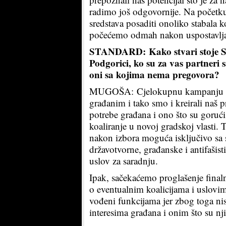
radimo još odgovornije. Na početk
sredstava posaditi onoliko stabala 
počećemo odmah nakon uspostavljan
STANDARD: Kako stvari stoje SEP
Podgorici, ko su za vas partneri 
oni sa kojima nema pregovora?
MUGOŠA: Cjelokupnu kampanju Stra
građanim i tako smo i kreirali na
potrebe građana i ono što su gorući
koaliranje u novoj gradskoj vlasti.
nakon izbora moguća isključivo sa 
državotvorne, građanske i antifašist
uslov za saradnju.
Ipak, sačekaćemo proglašenje finaln
o eventualnim koalicijama i uslovi
vođeni funkcijama jer zbog toga nis
interesima građana i onim što su nj