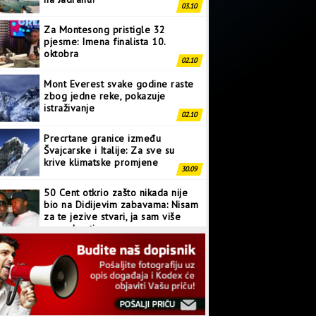
oktobra
02.10
Mont Everest svake godine raste
zbog jedne reke, pokazuje
istraživanje
02.10
Precrtane granice između
Švajcarske i Italije: Za sve su
krive klimatske promjene
30.09
50 Cent otkrio zašto nikada nije
bio na Didijevim zabavama: Nisam
za te jezive stvari, ja sam više
normalan tip
28.09
Japanci prave superkompjuter
kakav svijet još nije vidio
27.09
Linkin Park ima novu pjesmu:
Poslušajte “Heavy Is The Crown”
26.09
Testiranja na kju groznicu samo