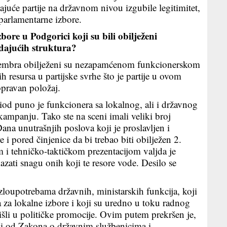
juće partije na državnom nivou izgubile legitimitet,
parlamentarne izbore.
e u Podgorici koji su bili obilježeni
ajućih struktura?
embra obilježeni su nezapamćenom funkcionerskom
resursa u partijske svrhe što je partije u ovom
pravan položaj.
od puno je funkcionera sa lokalnog, ali i državnog
kampanju. Tako ste na sceni imali veliki broj
na unutrašnjih poslova koji je proslavljen i
i pored činjenice da bi trebao biti obilježen 2.
m i tehničko-taktičkom prezentacijom valjda je
azati snagu onih koji te resore vode. Desilo se
 zloupotrebama državnih, ministarskih funkcija, koji
a za lokalne izbore i koji su uredno u toku radnog
šli u političke promocije. Ovim putem prekršen je,
ši od Zakona o državnim službenicima i