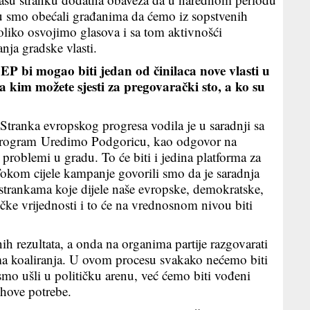
u smo obećali građanima da ćemo iz sopstvenih
koliko osvojimo glasova i sa tom aktivnošći
ja gradske vlasti.
 bi mogao biti jedan od činilaca nove vlasti u
sa kim možete sjesti za pregovarački sto, a ko su
nka evropskog progresa vodila je u saradnji sa
š program Uredimo Podgoricu, kao odgovor na
 problemi u gradu. To će biti i jedina platforma za
 Tokom cijele kampanje govorili smo da je saradnja
strankama koje dijele naše evropske, demokratske,
ičke vrijednosti i to će na vrednosnom nivou biti
ih rezultata, a onda na organima partije razgovarati
ma koaliranja. U ovom procesu svakako nećemo biti
mo ušli u političku arenu, već ćemo biti vođeni
ihove potrebe.