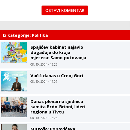
OSTAVI KOMENTAR
Iz kategorije: Politika
Spajićev kabinet najavio
događaje do kraja
mjeseca: Samo putovanja
ministara, Vlada kao
08. 10. 2024 - 12:22
turistička agencija
Vučić danas u Crnoj Gori
08. 10. 2024 - 11:07
Danas plenarna sjednica
samita Brdo-Brioni, lideri
regiona u Tivtu
08. 10. 2024 - 08:28
Mugoša: Popovićeva