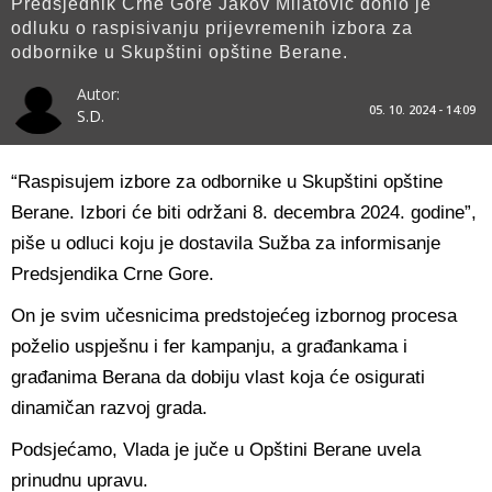
Predsjednik Crne Gore Jakov Milatović donio je
odluku o raspisivanju prijevremenih izbora za
odbornike u Skupštini opštine Berane.
Autor:
05. 10. 2024 - 14:09
S.D.
“Raspisujem izbore za odbornike u Skupštini opštine
Berane. Izbori će biti održani 8. decembra 2024. godine”,
piše u odluci koju je dostavila Sužba za informisanje
Predsjendika Crne Gore.
On je svim učesnicima predstojećeg izbornog procesa
poželio uspješnu i fer kampanju, a građankama i
građanima Berana da dobiju vlast koja će osigurati
dinamičan razvoj grada.
Podsjećamo, Vlada je juče u Opštini Berane uvela
prinudnu upravu.