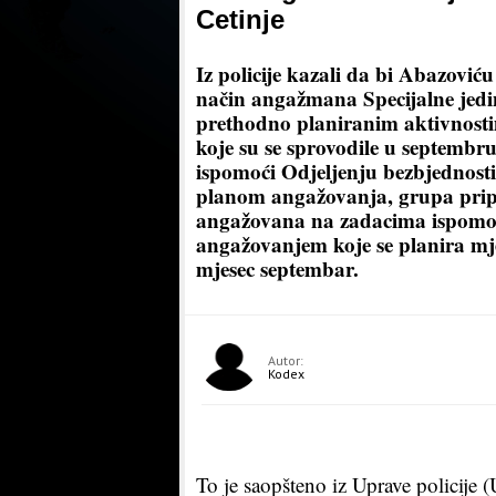
Cetinje
Iz policije kazali da bi Abazovi
način angažmana Specijalne jedin
prethodno planiranim aktivnos
koje su se sprovodile u septembr
ispomoći Odjeljenju bezbjednost
planom angažovanja, grupa pripad
angažovana na zadacima ispomoći
angažovanjem koje se planira mje
mjesec septembar.
Autor:
Kodex
To je saopšteno iz Uprave policije (