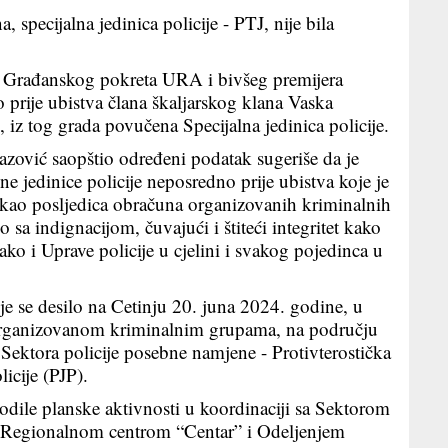
 specijalna jedinica policije - PTJ, nije bila
ra Građanskog pokreta URA i bivšeg premijera
o prije ubistva člana škaljarskog klana Vaska
 iz tog grada povučena Specijalna jedinica policije.
zović saopštio određeni podatak sugeriše da je
 jedinice policije neposredno prije ubistva koje je
 kao posljedica obračuna organizovanih kriminalnih
a indignacijom, čuvajući i štiteći integritet kako
ko i Uprave policije u cjelini i svakog pojedinca u
e se desilo na Cetinju 20. juna 2024. godine, u
 organizovanom kriminalnim grupama, na području
 Sektora policije posebne namjene - Protivterostička
licije (PJP).
odile planske aktivnosti u koordinaciji sa Sektorom
, Regionalnom centrom “Centar” i Odeljenjem