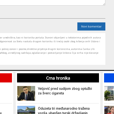
Novi komentar
 uredništva, kao ni korisnika portala. Stavovi objavljeni u tekstovima pojedinih autora
dgovornost za štetu nastalu drugom korisniku ili trećoj osobi zbog kršenja ovih Uslova i
i polnoj osnovi i psovke, direktne prijetnje drugim korisnicima, autorima čanka i/ili
fskog, uvredljivog sadržaja, oglašavanje i postavljanje linkova čija svrha nije davanje
Crna hronika
Veljović pred sudijom zbog optužbi
za šverc cigareta
Oduzeta tri međunarodno tražena
tu
vozila, uhapšen turski državljanin