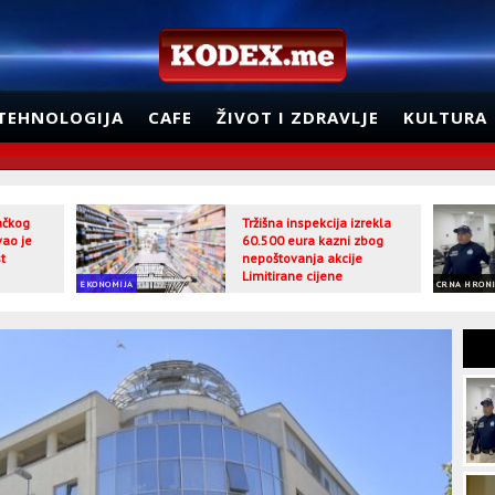
TEHNOLOGIJA
CAFE
ŽIVOT I ZDRAVLJE
KULTURA
jačkog
Tržišna inspekcija izrekla
vao je
60.500 eura kazni zbog
t
nepoštovanja akcije
Limitirane cijene
EKONOMIJA
CRNA HRON