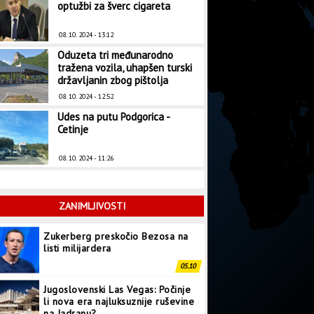
optužbi za šverc cigareta
08. 10. 2024 - 13:12
Oduzeta tri međunarodno
tražena vozila, uhapšen turski
državljanin zbog pištolja
08. 10. 2024 - 12:52
Udes na putu Podgorica -
Cetinje
08. 10. 2024 - 11:26
ZANIMLJIVOSTI
Zukerberg preskočio Bezosa na
listi milijardera
05.10
Jugoslovenski Las Vegas: Počinje
li nova era najluksuznije ruševine
na Jadranu?