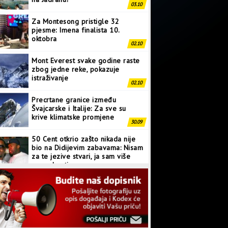
03.10
Za Montesong pristigle 32
pjesme: Imena finalista 10.
oktobra
02.10
Mont Everest svake godine raste
zbog jedne reke, pokazuje
istraživanje
02.10
Precrtane granice između
Švajcarske i Italije: Za sve su
krive klimatske promjene
30.09
50 Cent otkrio zašto nikada nije
bio na Didijevim zabavama: Nisam
za te jezive stvari, ja sam više
normalan tip
28.09
Japanci prave superkompjuter
kakav svijet još nije vidio
27.09
Linkin Park ima novu pjesmu: