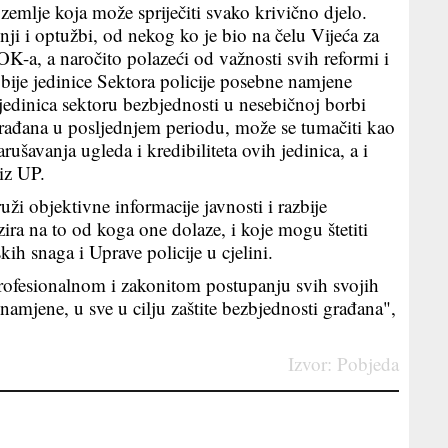
te zemlje koja može spriječiti svako krivično djelo.
ji i optužbi, od nekog ko je bio na čelu Vijeća za
K-a, a naročito polazeći od važnosti svih reformi i
bije jedinice Sektora policije posebne namjene
jedinica sektoru bezbjednosti u nesebičnoj borbi
građana u posljednjem periodu, može se tumačiti kao
rušavanja ugleda i kredibiliteta ovih jedinica, a i
iz UP.
uži objektivne informacije javnosti i razbije
ira na to od koga one dolaze, i koje mogu štetiti
skih snaga i Uprave policije u cjelini.
profesionalnom i zakonitom postupanju svih svojih
 namjene, u sve u cilju zaštite bezbjednosti građana",
Izvor: Pobjeda