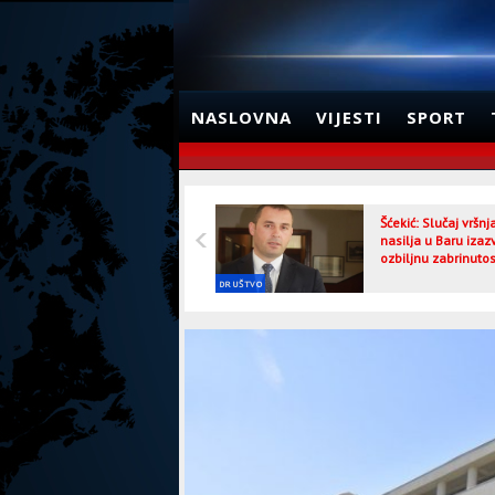
NASLOVNA
VIJESTI
SPORT
Šćekić: Slučaj vršn
nasilja u Baru izaz
ozbiljnu zabrinutos
DRUŠTVO