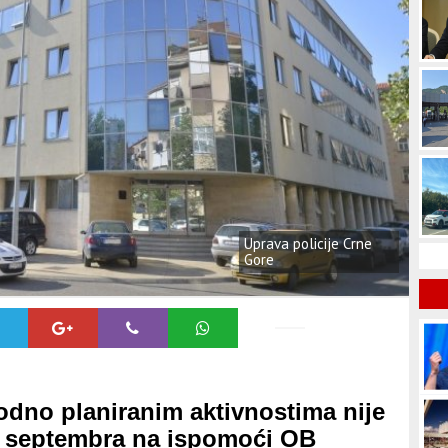
Uprava policije Crne
Gore
odno planiranim aktivnostima nije
m septembra na ispomoći OB