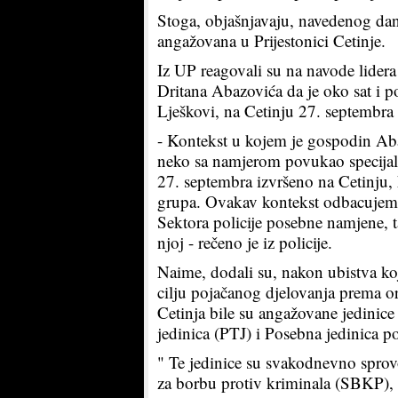
Stoga, objašnjavaju, navedenog dana,
angažovana u Prijestonici Cetinje.
Iz UP reagovali su na navode lide
Dritana Abazovića da je oko sat i p
Lješkovi, na Cetinju 27. septembra ,
- Kontekst u kojem je gospodin Aba
neko sa namjerom povukao specijalne
27. septembra izvršeno na Cetinju,
grupa. Ovakav kontekst odbacujemo s
Sektora policije posebne namjene, ta
njoj - rečeno je iz policije.
Naime, dodali su, nakon ubistva koj
cilju pojačanog djelovanja prema
Cetinja bile su angažovane jedinice
jedinica (PTJ) i Posebna jedinica po
" Te jedinice su svakodnevno sprov
za borbu protiv kriminala (SBKP)