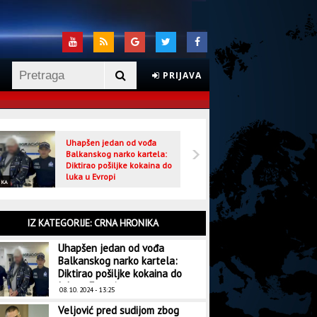
PRIJAVA
Uhapšen jedan od vođa
Veljo
Balkanskog narko kartela:
optuž
Diktirao pošiljke kokaina do
luka u Evropi
IKA
CRNA HRONIKA
IZ KATEGORIJE: CRNA HRONIKA
Uhapšen jedan od vođa
Balkanskog narko kartela:
Diktirao pošiljke kokaina do
luka u Evropi
08. 10. 2024 - 13:25
Veljović pred sudijom zbog