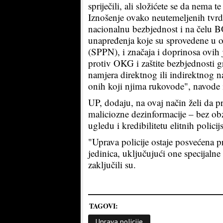
spriječili, ali složićete se da nema 
Iznošenje ovako neutemeljenih tvrdn
nacionalnu bezbjednost i na čelu BO
unapređenja koje su sprovedene u o
(SPPN), i značaja i doprinosa ovih 
protiv OKG i zaštite bezbjednosti 
namjera direktnog ili indirektnog na
onih koji njima rukovode", navode 
UP, dodaju, na ovaj način želi da pr
maliciozne dezinformacije – bez obz
ugledu i kredibilitetu elitnih policij
"Uprava policije ostaje posvećena 
jedinica, uključujući one specijalne
zaključili su.
TAGOVI:
Uprava policije