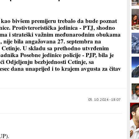
ću kao bivšem premijeru trebalo da bude poznat
ice. Protivteroristička jedinica - PTJ, shodno
tima i strateški važnim međunarodnim obukama
u, nije bila angažovana 27. septembra na
i Cetinje. U skladu sa prethodno utvrđenim
nika Posebne jedinice policije - PJP, bila je
 Odjeljenju bezbjednosti Cetinje, sa
sec dana unaprijed i to krajem avgusta za čitav
05. 10. 2024 - 18:07
UP).