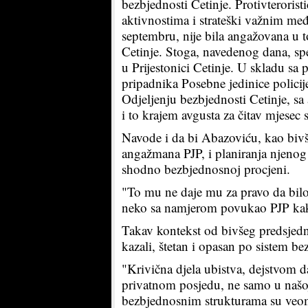
bezbjednosti Cetinje. Protivteroris
aktivnostima i strateški važnim m
septembru, nije bila angažovana u 
Cetinje. Stoga, navedenog dana, spec
u Prijestonici Cetinje. U skladu s
pripadnika Posebne jedinice policij
Odjeljenju bezbjednosti Cetinje, s
i to krajem avgusta za čitav mjesec 
Navode i da bi Abazoviću, kao biv
angažmana PJP, i planiranja njeno
shodno bezbjednosnoj procjeni.
"To mu ne daje mu za pravo da bi
neko sa namjerom povukao PJP kako b
Takav kontekst od bivšeg predsjedn
kazali, štetan i opasan po sistem be
"Krivična djela ubistva, dejstvom d
privatnom posjedu, ne samo u našo
bezbjednosnim strukturama su veo