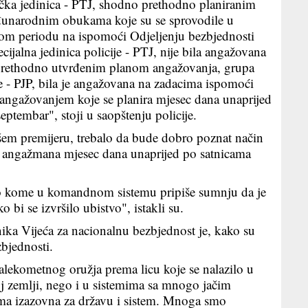
tička jedinica - PTJ, shodno prethodno planiranim
eđunarodnim obukama koje su se sprovodile u
tom periodu na ispomoći Odjeljenju bezbjednosti
ijalna jedinica policije - PTJ, nije bila angažovana
a prethodno utvrđenim planom angažovanja, grupa
e - PJP, bila je angažovana na zadacima ispomoći
a angažovanjem koje se planira mjesec dana unaprijed
septembar", stoji u saopštenju policije.
šem premijeru, trebalo da bude dobro poznat način
g angažmana mjesec dana unaprijed po satnicama
lo kome u komandnom sistemu pripiše sumnju da je
i se izvršilo ubistvo", istakli su.
ika Vijeća za nacionalnu bezbjednost je, kako su
zbjednosti.
alekometnog oružja prema licu koje se nalazilo u
j zemlji, nego i u sistemima sa mnogo jačim
ma izazovna za državu i sistem. Mnoga smo