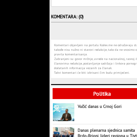
KOMENTARA: (0)
Komentari objavljeni na portalu Kodex.me ne odražavaju stav
takođe nisu nužno ni stavovi redakcije, tako da ne snosimo o
pravila komentarisanja.
Zabranjeni su: govor mržnje, uvrede na nacionalnoj, rasnoj il
članovima redakcije, postavljanje sadržaja i linkova pornogra
dodatanih informacija vezanih za članak.
Takvi komentari će biti izbrisani čim budu primijećeni.
Politika
Vučić danas u Crnoj Gori
Danas plenarna sjednica samita
Brdo-Brioni, lideri regiona u Tiv