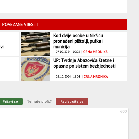
POVEZANE VIJESTI
Kod dvije osobe u Nikšiću
pronađeni pištolji, puška i
vi
municija
07. 10. 2024 - 10:08
|
CRNA HRONIKA
UP: Tvrdnje Abazovića štetne i
opasne po sistem bezbjednosti
05. 10. 2024 - 18:08
|
CRNA HRONIKA
Prijavi se
Nemate profil?
Registrujte se
600