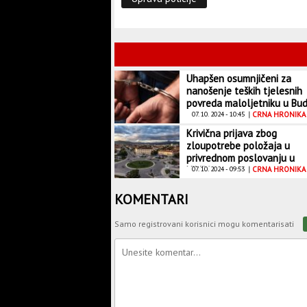
Uhapšen osumnjičeni za
nanošenje teških tjelesnih
povreda maloljetniku u Bud
07. 10. 2024 - 10:45
|
CRNA HRONIKA
Krivična prijava zbog
zloupotrebe položaja u
privrednom poslovanju u
Nikšiću
07. 10. 2024 - 09:53
|
CRNA HRONIKA
KOMENTARI
Samo registrovani korisnici mogu komentarisati