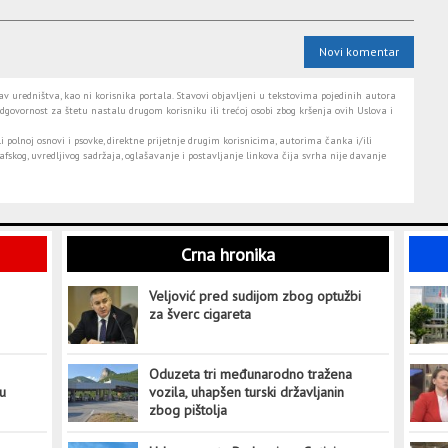
Novi komentar
 uredništva, kao ni korisnika portala. Stavovi objavljeni u tekstovima pojedinih autora
dgovornost za štetu nastalu drugom korisniku ili trećoj osobi zbog kršenja ovih Uslova i
i polnoj osnovi i psovke, direktne prijetnje drugim korisnicima, autorima čanka i/ili
fskog, uvredljivog sadržaja, oglašavanje i postavljanje linkova čija svrha nije davanje
Crna hronika
Veljović pred sudijom zbog optužbi
za šverc cigareta
Oduzeta tri međunarodno tražena
tu
vozila, uhapšen turski državljanin
zbog pištolja