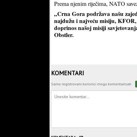
Prema njenim riječima, NATO savez j
„Crna Gora podržava našu zajedn
najdužu i najveću misiju, KFOR, k
doprinos našoj misiji savjetovanj
Obstler.
KOMENTARI
Samo registrovani korisnici mogu komentarisati