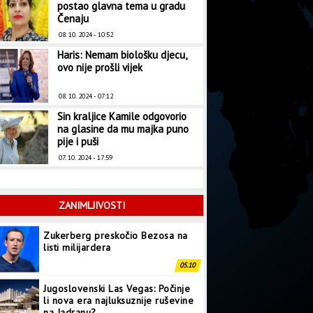
postao glavna tema u gradu
Čenaju
08. 10. 2024 - 10:52
Haris: Nemam biološku djecu,
ovo nije prošli vijek
08. 10. 2024 - 07:12
Sin kraljice Kamile odgovorio
na glasine da mu majka puno
pije i puši
07. 10. 2024 - 17:59
Zukerberg preskočio Bezosa na
listi milijardera
ZANIMLJIVOSTI
05.10
Jugoslovenski Las Vegas: Počinje
li nova era najluksuznije ruševine
na Jadranu?
03.10
Za Montesong pristigle 32
pjesme: Imena finalista 10.