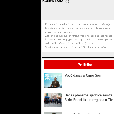
KOMENTARA: (0)
Komentari objavljeni na portalu Kodex.me ne odražavaju stav
takođe nisu nužno ni stavovi redakcije, tako da ne snosimo o
pravila komentarisanja.
Zabranjeni su: govor mržnje, uvrede na nacionalnoj, rasnoj il
članovima redakcije, postavljanje sadržaja i linkova pornogra
dodatanih informacija vezanih za članak.
Takvi komentari će biti izbrisani čim budu primijećeni.
Politika
Vučić danas u Crnoj Gori
Danas plenarna sjednica samita
Brdo-Brioni, lideri regiona u Tiv