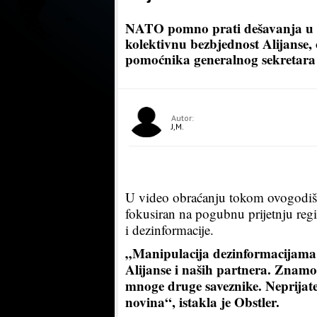
NATO pomno prati dešavanja u reg
kolektivnu bezbjednost Alijanse, 
pomoćnika generalnog sekretar
Autor:
J,M.
U video obraćanju tokom ovogodiš
fokusiran na pogubnu prijetnju regi
i dezinformacije.
„Manipulacija dezinformacijama 
Alijanse i naših partnera. Znamo
mnoge druge saveznike. Neprijate
novina“, istakla je Obstler.