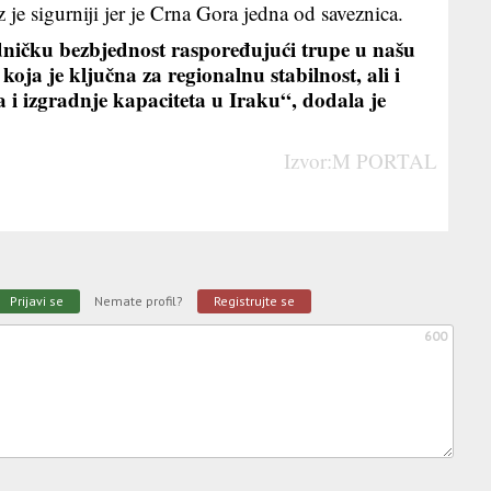
e sigurniji jer je Crna Gora jedna od saveznica.
ičku bezbjednost raspoređujući trupe u našu
oja je ključna za regionalnu stabilnost, ali i
a i izgradnje kapaciteta u Iraku“, dodala je
Izvor:M PORTAL
Prijavi se
Nemate profil?
Registrujte se
600