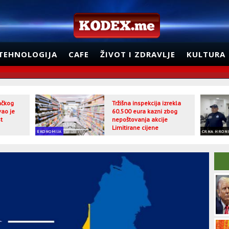
TEHNOLOGIJA
CAFE
ŽIVOT I ZDRAVLJE
KULTURA
jačkog
Tržišna inspekcija izrekla
vao je
60.500 eura kazni zbog
t
nepoštovanja akcije
Limitirane cijene
EKONOMIJA
CRNA HRON