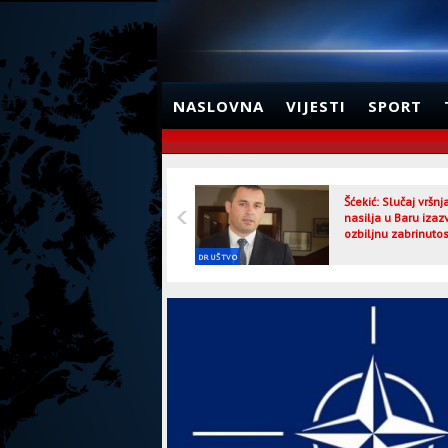
NASLOVNA
VIJESTI
SPORT
Šćekić: Slučaj vršn
nasilja u Baru izaz
ozbiljnu zabrinutos
DRUŠTVO