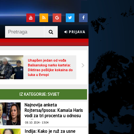
PRIJAVA
Uhapšen jedan od vođa
Veljo
Balkanskog narko kartela:
optuž
Diktirao pošiljke kokaina do
luka u Evropi
IKA
CRNA HRONIKA
IZ KATEGORIJE: SVIJET
Najnovija anketa
Rojtersa/Ipsosa: Kamala Haris
vodi za tri procenta u odnosu
na Trampa
08. 10. 2024 - 13:04
Indija: Kako je ruž za usne