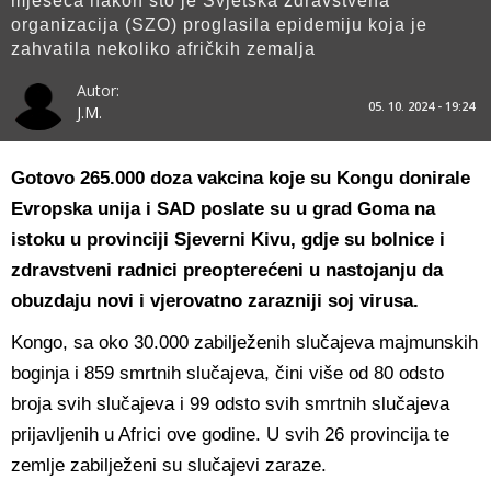
mjeseca nakon što je Svjetska zdravstvena
organizacija (SZO) proglasila epidemiju koja je
zahvatila nekoliko afričkih zemalja
Autor:
05. 10. 2024 - 19:24
J.M.
Gotovo 265.000 doza vakcina koje su Kongu donirale
Evropska unija i SAD poslate su u grad Goma na
istoku u provinciji Sjeverni Kivu, gdje su bolnice i
zdravstveni radnici preopterećeni u nastojanju da
obuzdaju novi i vjerovatno zarazniji soj virusa.
Kongo, sa oko 30.000 zabilježenih slučajeva majmunskih
boginja i 859 smrtnih slučajeva, čini više od 80 odsto
broja svih slučajeva i 99 odsto svih smrtnih slučajeva
prijavljenih u Africi ove godine. U svih 26 provincija te
zemlje zabilježeni su slučajevi zaraze.