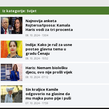
Iz kategorije: Svijet
Najnovija anketa
Rojtersa/Ipsosa: Kamala
Haris vodi za tri procenta
u odnosu na Trampa
08. 10. 2024 - 13:04
Indija: Kako je ruž za usne
postao glavna tema u
gradu Čenaju
08. 10. 2024 - 10:52
Haris: Nemam biološku
djecu, ovo nije prošli vijek
08. 10. 2024 - 07:12
Sin kraljice Kamile
odgovorio na glasine da
mu majka puno pije i puši
07. 10. 2024 - 17:59