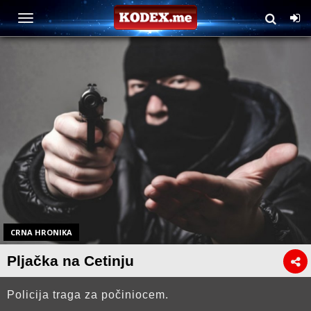
CRNA HRONIKA
Pljačka na Cetinju
Policija traga za počiniocem.