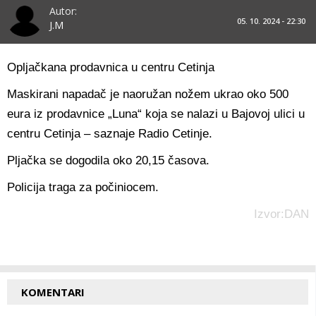
Autor:
05. 10. 2024 - 22:30
J.M
Opljačkana prodavnica u centru Cetinja
Maskirani napadač je naoružan nožem ukrao oko 500
eura iz prodavnice „Luna“ koja se nalazi u Bajovoj ulici u
centru Cetinja – saznaje Radio Cetinje.
Pljačka se dogodila oko 20,15 časova.
Policija traga za počiniocem.
Izvor:DAN
KOMENTARI