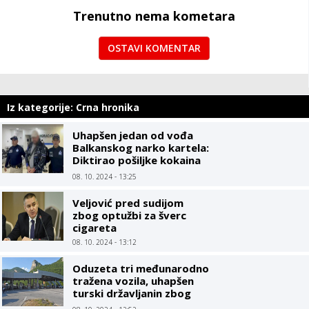
Trenutno nema kometara
OSTAVI KOMENTAR
Iz kategorije: Crna hronika
Uhapšen jedan od vođa
Balkanskog narko kartela:
Diktirao pošiljke kokaina
do luka u Evropi
08. 10. 2024 - 13:25
Veljović pred sudijom
zbog optužbi za šverc
cigareta
08. 10. 2024 - 13:12
Oduzeta tri međunarodno
tražena vozila, uhapšen
turski državljanin zbog
pištolja