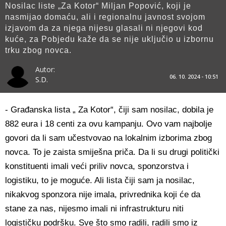
Nosilac liste „Za Kotor“ Miljan Popović, koji je
nasmijao domaću, ali i regionalnu javnost svojom
izjavom da za njega nijesu glasali ni njegovi kod
kuće, za Pobjedu kaže da se nije uključio u izbornu
trku zbog novca.
Autor:
06. 10. 2024 - 10:51
S.D.
- Građanska lista „ Za Kotor“, čiji sam nosilac, dobila je
882 eura i 18 centi za ovu kampanju. Ovo vam najbolje
govori da li sam učestvovao na lokalnim izborima zbog
novca. To je zaista smiješna priča. Da li su drugi politički
konstituenti imali veći priliv novca, sponzorstva i
logistiku, to je moguće. Ali lista čiji sam ja nosilac,
nikakvog sponzora nije imala, privrednika koji će da
stane za nas, nijesmo imali ni infrastrukturu niti
logističku podršku. Sve što smo radili, radili smo iz