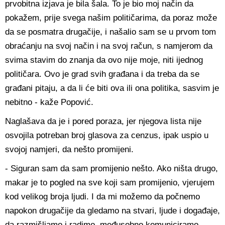
prvobitna izjava je bila šala. To je bio moj način da
pokažem, prije svega našim političarima, da poraz može
da se posmatra drugačije, i našalio sam se u prvom tom
obraćanju na svoj način i na svoj račun, s namjerom da
svima stavim do znanja da ovo nije moje, niti ijednog
političara. Ovo je grad svih građana i da treba da se
građani pitaju, a da li će biti ova ili ona politika, sasvim je
nebitno - kaže Popović.
Naglašava da je i pored poraza, jer njegova lista nije
osvojila potreban broj glasova za cenzus, ipak uspio u
svojoj namjeri, da nešto promijeni.
- Siguran sam da sam promijenio nešto. Ako ništa drugo,
makar je to pogled na sve koji sam promijenio, vjerujem
kod velikog broja ljudi. I da mi možemo da počnemo
napokon drugačije da gledamo na stvari, ljude i događaje,
da razmišljamo i radimo, međusobno komuniciramo -