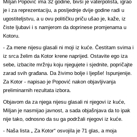
Miljan Popović ima 32 godine, bivši je vaterpolista, igrao
je i za reprezentaciju, a posljednje dvije godine radi u
ugostiteljstvu, a u ovu političku priču ušao je, kaže, iz
čiste ljubavi i s namjerom da doprinese promjenama u
Kotoru.
- Za mene nijesu glasali ni moji iz kuće. Čestitam svima i
iz srca želim da Kotor krene naprijed. Ostavite ego iza
sebe, izbacite mržnju koju njegujete i sjednite, popričajte
zarad svih građana. Da živimo bolje i ljepše! Ispunjenije.
Za Kotor - napisao je Popović nakon objavljivanja
preliminarnih rezultata izbora.
Objavom da za njega nijesu glasali ni njegovi iz kuće,
Miljan je nasmijao javnost, a sada objašnjava da to ipak
nije tako, odnosno da su ga podržali njegovi iz kuće.
- Naša lista „ Za Kotor“ osvojila je 71 glas, a moja