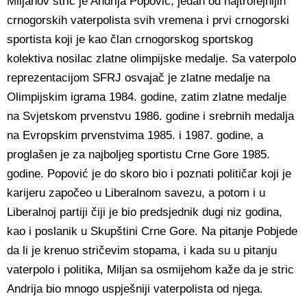
Miljanov stric je Andrija Popović, jedan od najtrofejnijih
crnogorskih vaterpolista svih vremena i prvi crnogorski
sportista koji je kao član crnogorskog sportskog
kolektiva nosilac zlatne olimpijske medalje. Sa vaterpolo
reprezentacijom SFRJ osvajač je zlatne medalje na
Olimpijskim igrama 1984. godine, zatim zlatne medalje
na Svjetskom prvenstvu 1986. godine i srebrnih medalja
na Evropskim prvenstvima 1985. i 1987. godine, a
proglašen je za najboljeg sportistu Crne Gore 1985.
godine. Popović je do skoro bio i poznati političar koji je
karijeru započeo u Liberalnom savezu, a potom i u
Liberalnoj partiji čiji je bio predsjednik dugi niz godina,
kao i poslanik u Skupštini Crne Gore. Na pitanje Pobjede
da li je krenuo stričevim stopama, i kada su u pitanju
vaterpolo i politika, Miljan sa osmijehom kaže da je stric
Andrija bio mnogo uspješniji vaterpolista od njega.