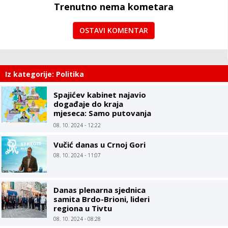
Trenutno nema kometara
OSTAVI KOMENTAR
Iz kategorije: Politika
Spajićev kabinet najavio
događaje do kraja
mjeseca: Samo putovanja
ministara, Vlada kao
08. 10. 2024 - 12:22
turistička agencija
Vučić danas u Crnoj Gori
08. 10. 2024 - 11:07
Danas plenarna sjednica
samita Brdo-Brioni, lideri
regiona u Tivtu
08. 10. 2024 - 08:28