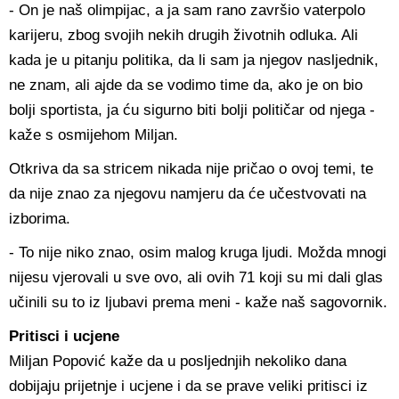
- On je naš olimpijac, a ja sam rano završio vaterpolo
karijeru, zbog svojih nekih drugih životnih odluka. Ali
kada je u pitanju politika, da li sam ja njegov nasljednik,
ne znam, ali ajde da se vodimo time da, ako je on bio
bolji sportista, ja ću sigurno biti bolji političar od njega -
kaže s osmijehom Miljan.
Otkriva da sa stricem nikada nije pričao o ovoj temi, te
da nije znao za njegovu namjeru da će učestvovati na
izborima.
- To nije niko znao, osim malog kruga ljudi. Možda mnogi
nijesu vjerovali u sve ovo, ali ovih 71 koji su mi dali glas
učinili su to iz ljubavi prema meni - kaže naš sagovornik.
Pritisci i ucjene
Miljan Popović kaže da u posljednjih nekoliko dana
dobijaju prijetnje i ucjene i da se prave veliki pritisci iz