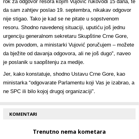
rok za odgovor resora kojim Vujović rukovodi 15 dana, te
da sam zahtjev poslao 19. septembra, nikakav odgovor
nije stigao. Tako je kad se ne pitate u sopstvenom
resoru. Shodno navedenoj situaciji, uputiću još jednu
urgenciju generalnom sekretaru Skupštine Crne Gore,
ovim povodom, a ministarki Vujović poručujem – možete
da bježite od davanja odgovora, ali ne još dugo”, naveo
je poslanik u saopštenju za medije.
Jer, kako konstatuje, shodno Ustavu Crne Gore, kao
ministarka “odgovarate Parlamentu koji Vas je izabrao, a
ne SPC ili bilo kojoj drugoj organizaciji”.
KOMENTARI
Trenutno nema kometara