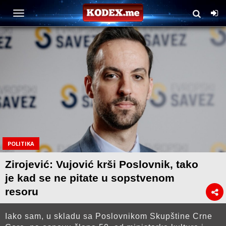
POLITIKA
Zirojević: Vujović krši Poslovnik, tako
je kad se ne pitate u sopstvenom
resoru
Iako sam, u skladu sa Poslovnikom Skupštine Crne