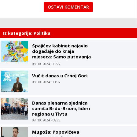
OSTAVI KOMENTAR
Iz kategorije: Politika
Spajićev kabinet najavio
događaje do kraja
mjeseca: Samo putovanja
ministara, Vlada kao
08. 10. 2024 - 12:22
turistička agencija
Vučić danas u Crnoj Gori
08. 10. 2024 - 11:07
Danas plenarna sjednica
samita Brdo-Brioni, lideri
regiona u Tivtu
08. 10. 2024 - 08:28
Mugoša: Popovićeva