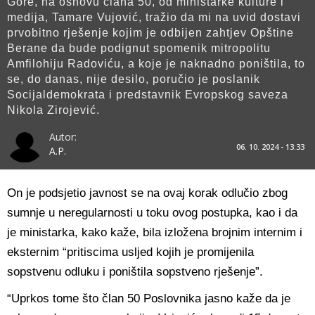
Gore, na osnovu člana 50, od ministarke kulture i
medija, Tamare Vujović, tražio da mi na uvid dostavi
prvobitno rješenje kojim je odbijen zahtjev Opštine
Berane da bude podignut spomenik mitropolitu
Amfilohiju Radoviću, a koje je naknadno poništila, to
se, do danas, nije desilo, poručio je poslanik
Socijaldemokrata i predstavnik Evropskog saveza
Nikola Zirojević.
Autor:
06. 10. 2024 - 13:33
A.P.
On je podsjetio javnost se na ovaj korak odlučio zbog
sumnje u neregularnosti u toku ovog postupka, kao i da
je ministarka, kako kaže, bila izložena brojnim internim i
eksternim “pritiscima usljed kojih je promijenila
sopstvenu odluku i poništila sopstveno rješenje”.
“Uprkos tome što član 50 Poslovnika jasno kaže da je