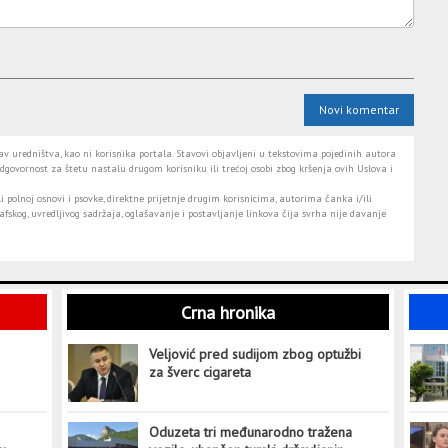
Novi komentar
 uredništva, kao ni korisnika portala. Stavovi objavljeni u tekstovima pojedinih autora
dgovornost za štetu nastalu drugom korisniku ili trećoj osobi zbog kršenja ovih Uslova i
i polnoj osnovi i psovke, direktne prijetnje drugim korisnicima, autorima čanka i/ili
fskog, uvredljivog sadržaja, oglašavanje i postavljanje linkova čija svrha nije davanje
Crna hronika
Veljović pred sudijom zbog optužbi
za šverc cigareta
Oduzeta tri međunarodno tražena