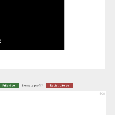
Prijavi se
Nemate profil?
Registrujte se
600