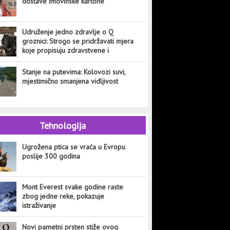
dostave imovinske kartone
Udruženje jedno zdravlje o Q
groznici: Strogo se pridržavati mjera
koje propisuju zdravstvene i
veterinarske institucije
Stanje na putevima: Kolovozi suvi,
mjestimično smanjena vidljivost
Tehnologija
Ugrožena ptica se vraća u Evropu
poslije 300 godina
Mont Everest svake godine raste
zbog jedne reke, pokazuje
istraživanje
Novi pametni prsten stiže ovog