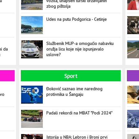
tu
vozila, uhapšen turski državljanin
zbog pištolja
Udes na putu Podgorica - Cetinje
Službenik MUP-a omogućio nabavku
ni da
oružja licu koje nije ispunjavalo
u
uslove?
Sport
Đoković saznao ime narednog
ovo
protivnika u Šangaju
Padali rekordi na MBAT "Podi 2024"
Istorija u NBA: Lebron i Broni prvi