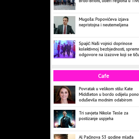
Brdo-Brioni, lideri regiona u Tiv
Mugoša: Popovićeva izjava
nepristojna i neutemeljena
Spajić: Naši vojnici doprinose
kolektivnoj bezbjednosti, sprem
odgovore na izazove koji se tič
cijelog svijeta
Cafe
Povratak u velikom stilu: Kate
Middleton u bordo odijelu pon
oduševila modnim odabirom
Tri savjeta Nikole Tesle za
postizanje uspjeha
Al Paćinova 53 godine mlađa