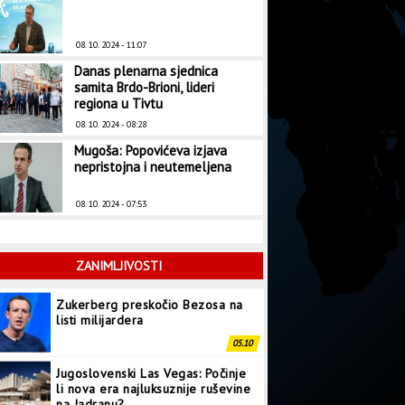
08. 10. 2024 - 11:07
Danas plenarna sjednica
samita Brdo-Brioni, lideri
regiona u Tivtu
08. 10. 2024 - 08:28
Mugoša: Popovićeva izjava
nepristojna i neutemeljena
08. 10. 2024 - 07:53
ZANIMLJIVOSTI
Zukerberg preskočio Bezosa na
listi milijardera
05.10
Jugoslovenski Las Vegas: Počinje
li nova era najluksuznije ruševine
na Jadranu?