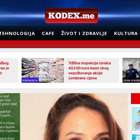
TEHNOLOGIJA
CAFE
ŽIVOT I ZDRAVLJE
KULTURA
jačkog
Tržišna inspekcija izrekla
vao je
60.500 eura kazni zbog
t
nepoštovanja akcije
Limitirane cijene
EKONOMIJA
CRNA HRON