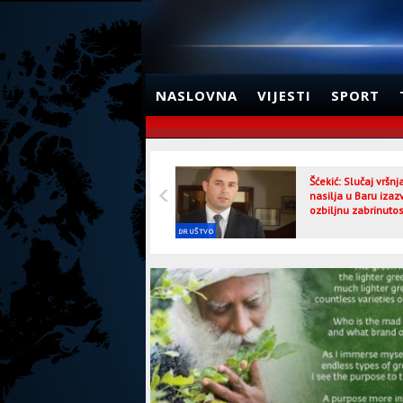
NASLOVNA
VIJESTI
SPORT
Šćekić: Slučaj vršn
nasilja u Baru izaz
ozbiljnu zabrinutos
DRUŠTVO