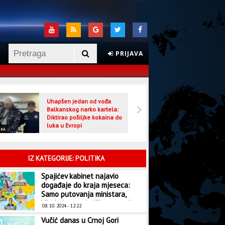
PRIJAVA
Uhapšen jedan od vođa
Veljo
Balkanskog narko kartela:
optuž
Diktirao pošiljke kokaina do
luka u Evropi
IKA
CRNA HRONIKA
IZ KATEGORIJE: POLITIKA
Spajićev kabinet najavio
događaje do kraja mjeseca:
Samo putovanja ministara,
Vlada kao turistička agencija
08. 10. 2024 - 12:22
Vučić danas u Crnoj Gori