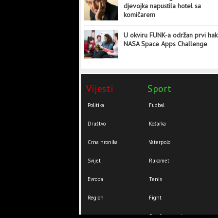
djevojka napustila hotel sa
komičarem
U okviru FUNK-a održan prvi hak
NASA Space Apps Challenge
Vijesti
Sport
Politika
Fudbal
Društvo
Košarka
Crna hronika
Vaterpolo
Svijet
Rukomet
Evropa
Tenis
Region
Fight
Ostali sportovi