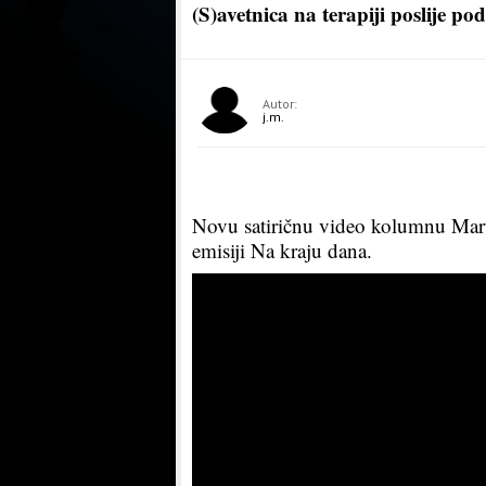
(S)avetnica na terapiji poslije po
Autor:
j.m.
Novu satiričnu video kolumnu Mart
emisiji Na kraju dana.