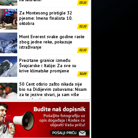
03.10
Za Montesong pristigle 32
pjesme: Imena finalista 10.
oktobra
02.10
Mont Everest svake godine raste
zbog jedne reke, pokazuje
istraživanje
02.10
Precrtane granice između
Švajcarske i Italije: Za sve su
krive klimatske promjene
30.09
50 Cent otkrio zašto nikada nije
bio na Didijevim zabavama: Nisam
za te jezive stvari, ja sam više
normalan tip
28.09
Japanci prave superkompjuter
kakav svijet još nije vidio
27.09
Linkin Park ima novu pjesmu: