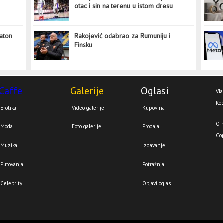
otac i sin na terenu u istom dresu
aton
Rakojević odabrao za Rumuniju i
Finsku
Caffe
Galerije
Oglasi
Vla
Kop
Erotika
Video galerije
Kupovina
O 
Moda
Foto galerije
Prodaja
Co
Muzika
Izdavanje
Putovanja
Potražnja
Celebrity
Objavi oglas