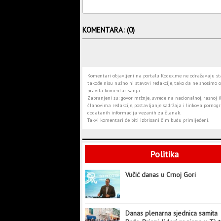
KOMENTARA: (0)
Komentari objavljeni na portalu Kodex.me ne odražavaju stav
takođe nisu nužno ni stavovi redakcije, tako da ne snosimo o
pravila komentarisanja.
Zabranjeni su: govor mržnje, uvrede na nacionalnoj, rasnoj il
članovima redakcije, postavljanje sadržaja i linkova pornogra
dodatanih informacija vezanih za članak.
Takvi komentari će biti izbrisani čim budu primijećeni.
Politika
Vučić danas u Crnoj Gori
Danas plenarna sjednica samita