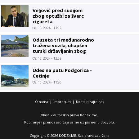
Veljović pred sudijom
zbog optužbi za šverc
cigareta
08. 10. 2024 - 13:12
Oduzeta tri međunarodno
tražena vozila, uhapšen
turski državljanin zbog
pištolja
08. 10. 2024 - 12:52
Udes na putu Podgorica -
Cetinje
08. 10. 2024 - 11:26
O nama
|
Impresum
|
Kontaktirajte nas
Vlasnik autorskih prava Kodex.me.
Kopiranje i prenos sadržaja samo uz pismenu dozvolu.
Copyright © 2026 KODEX.ME. Sva prava zadržana