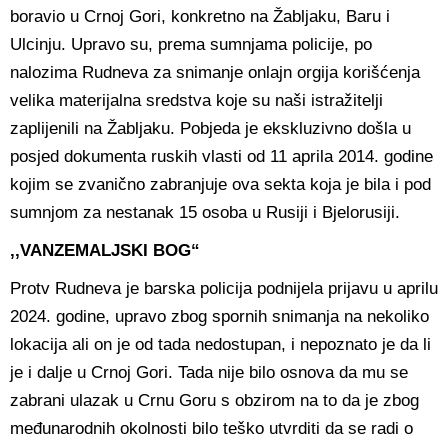
boravio u Crnoj Gori, konkretno na Žabljaku, Baru i
Ulcinju. Upravo su, prema sumnjama policije, po
nalozima Rudneva za snimanje onlajn orgija korišćenja
velika materijalna sredstva koje su naši istražitelji
zaplijenili na Žabljaku. Pobjeda je ekskluzivno došla u
posjed dokumenta ruskih vlasti od 11 aprila 2014. godine
kojim se zvanično zabranjuje ova sekta koja je bila i pod
sumnjom za nestanak 15 osoba u Rusiji i Bjelorusiji.
,,VANZEMALJSKI BOG“
Protv Rudneva je barska policija podnijela prijavu u aprilu
2024. godine, upravo zbog spornih snimanja na nekoliko
lokacija ali on je od tada nedostupan, i nepoznato je da li
je i dalje u Crnoj Gori. Tada nije bilo osnova da mu se
zabrani ulazak u Crnu Goru s obzirom na to da je zbog
međunarodnih okolnosti bilo teško utvrditi da se radi o