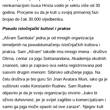
reinkarnacijom Isusa Hrista vodio je sektu više od 30
godina. Procjene su da je kult u svojoj primarnoj fazi
brojao do čak 30.000 sljedbenika.
Pseudo istočnjački kultovi i prakse
„Ašram Šambala“ jedna je od mnogih organizacija
temeljenih na pseudotumačenju istočnjačkih kultova i
praksa. Sam „Ašram“ takođe ima mnogo imena - društvo
Olirna, centar za jogu Sotitanandana, Akademija okultnih
znanosti, iako je zapravo ova sekta registrirovana pod
sasvim drugim imenom: Sibirsko udruženje jogija. Na
čelu društva je bio guru Sri Jnan Avatara Muni, iako ga je
suštinski vodio Konstantin Rudnev. Sam Rudnev
objasnio je da je svoju organizaciju stvorio ,,kako bi
oživio duhovnost, jer je svijet zaglibio u komercijalizam i
samo ga joga može spasiti od ove zaraze“. Njegov kult