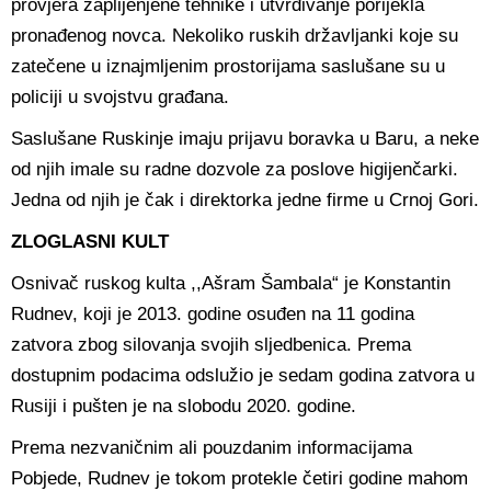
provjera zaplijenjene tehnike i utvrđivanje porijekla
pronađenog novca. Nekoliko ruskih državljanki koje su
zatečene u iznajmljenim prostorijama saslušane su u
policiji u svojstvu građana.
Saslušane Ruskinje imaju prijavu boravka u Baru, a neke
od njih imale su radne dozvole za poslove higijenčarki.
Jedna od njih je čak i direktorka jedne firme u Crnoj Gori.
ZLOGLASNI KULT
Osnivač ruskog kulta ,,Ašram Šambala“ je Konstantin
Rudnev, koji je 2013. godine osuđen na 11 godina
zatvora zbog silovanja svojih sljedbenica. Prema
dostupnim podacima odslužio je sedam godina zatvora u
Rusiji i pušten je na slobodu 2020. godine.
Prema nezvaničnim ali pouzdanim informacijama
Pobjede, Rudnev je tokom protekle četiri godine mahom