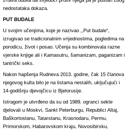
žrtava odbila da svjedoči protiv njega pa je puštan zbog
nedostataka dokaza.
PUT BUDALE
U svojim učenjima, koje je nazivao ,,Put budale“,
izrugivao se tradicionalnim vrijednostima, pogledima na
porodicu, život i posao. Učenja su kombinovala razne
vjerske knjige ali i Kamasutru, šamanizam, paganizam i
tantrički seks.
Nakon hapšenja Rudneva 2013. godine, čak 15 članova
njegovog kulta bilo je na listama nestalih, uključujući i
14-godišnju djevojčicu iz Bjelorusije.
Istragom je utvrđeno da su od 1989. ogranci sekte
djelovali u Moskvi, Sankt Peterburgu, Republici Altaj,
Baškortostanu, Tatarstanu, Krasnodaru, Permu,
Primorskom, Habarovskom kraju, Novosibirsku,