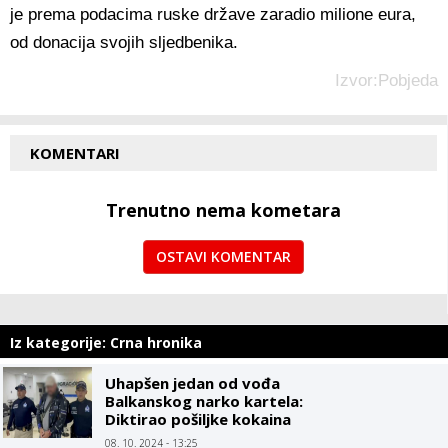
je prema podacima ruske države zaradio milione eura,
od donacija svojih sljedbenika.
Izvor:Pobjeda
KOMENTARI
Trenutno nema kometara
OSTAVI KOMENTAR
Iz kategorije: Crna hronika
Uhapšen jedan od vođa
Balkanskog narko kartela:
Diktirao pošiljke kokaina
do luka u Evropi
08. 10. 2024 - 13:25