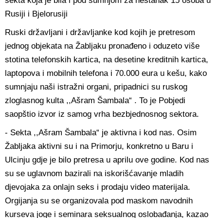
sekta koja je bila i pod sumnjom za nestanak 15 osoba u
Rusiji i Bjelorusiji
Ruski državljani i državljanke kod kojih je pretresom
jednog objekata na Žabljaku pronađeno i oduzeto više
stotina telefonskih kartica, na desetine kreditnih kartica,
laptopova i mobilnih telefona i 70.000 eura u kešu, kako
sumnjaju naši istražni organi, pripadnici su ruskog
zloglasnog kulta ,,Ašram Šambala“ . To je Pobjedi
saopštio izvor iz samog vrha bezbjednosnog sektora.
- Sekta ,,Ašram Šambala“ je aktivna i kod nas. Osim
Žabljaka aktivni su i na Primorju, konkretno u Baru i
Ulcinju gdje je bilo pretresa u aprilu ove godine. Kod nas
su se uglavnom bazirali na iskorišćavanje mladih
djevojaka za onlajn seks i prodaju video materijala.
Orgijanja su se organizovala pod maskom navodnih
kurseva joge i seminara seksualnog oslobađanja, kazao