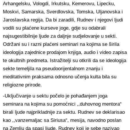
Arhangelsku, Vologdi, Irkutsku, Kemerovu, Lipecku,
Moskvi, Samarska, Sverdlovska, Tomska, Uljanovska i
Jaroslavska regija. Da bi zaradili, Rudnev i njegovi ljudi
vodili su plaćene kurseve joge, gdje su odabrali
najsugestibilnije ljude za daljnje sudjelovanje u sekti.
Održani su i razni plaćeni seminari na kojima se širila
ideologija zajednice prodajom knjiga, audio i video zapisa
te okultnih predmeta. Istražitelji su otkrili da se ideologija
sekte temeljila na pseudoorijentalnom znanju i
meditativnim praksama odnosno učenja kulta bila su
religiozne prirode.
-Uključivanje u sektu počelo je pohađanjem joga
seminara na kojima su pomoćnici ,,duhovnog mentora“
birali ljude najprikladnije za sektu. Rudnev se deklarisao
kao ,,vanzemaljac sa Siriusa“, mesija, navodno poslan
na Zemlju da spasi ljude. Rudnev koji je sebe nazivao