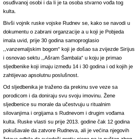
osuđivanoj osobi i da li je ta osoba stvarno vođa tog
kulta.
Bivši vojnik ruske vojske Rudnev se, kako se navodi u
dokumentu o zabrani organzacije a u koji je Pobjeda
imala uvid, prije 30 godina samoproglasio
,,vanzemaljskim bogom“ koji je došao sa zvijezde Sirijus
i osnovao sektu ,,Ašram Šambala“ u koju je primao
sljedbenike koji imaju između 14 i 30 godina i od kojih je
zahtijevao apsolutnu poslušnost.
Od sljedbenika je traženo da prekinu sve veze sa
porodicom i da doniraju svu svoju imovinu. Žene
sljedbenice su morale da učestvuju u ritualnim
silovanjima i orgijama s Rudnevom i drugim vođama
kulta. Ruske vlasti su prije 2013. godine čak 12 godina
pokušavale da zatvore Rudneva, ali je većina njegovih