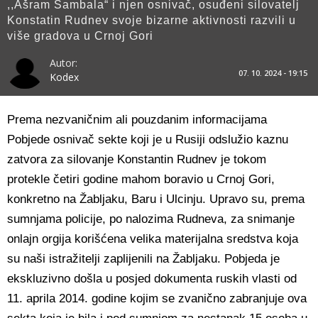
,,Ašram Šambala“ i njen osnivač, osuđeni silovatelj
Konstatin Rudnev svoje bizarne aktivnosti razvili u
više gradova u Crnoj Gori
Autor:
07. 10. 2024 - 19:15
Kodex
Prema nezvaničnim ali pouzdanim informacijama
Pobjede osnivač sekte koji je u Rusiji odslužio kaznu
zatvora za silovanje Konstantin Rudnev je tokom
protekle četiri godine mahom boravio u Crnoj Gori,
konkretno na Žabljaku, Baru i Ulcinju. Upravo su, prema
sumnjama policije, po nalozima Rudneva, za snimanje
onlajn orgija korišćena velika materijalna sredstva koja
su naši istražitelji zaplijenili na Žabljaku. Pobjeda je
ekskluzivno došla u posjed dokumenta ruskih vlasti od
11. aprila 2014. godine kojim se zvanično zabranjuje ova