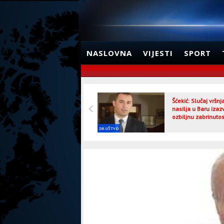
NASLOVNA
VIJESTI
SPORT
Šćekić: Slučaj vršn
nasilja u Baru izaz
ozbiljnu zabrinutos
DRUŠTVO