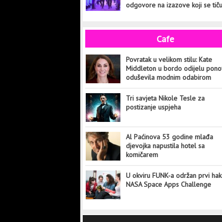
odgovore na izazove koji se tič
cijelog svijeta
Cafe
Povratak u velikom stilu: Kate
Middleton u bordo odijelu pon
oduševila modnim odabirom
Tri savjeta Nikole Tesle za
postizanje uspjeha
Al Paćinova 53 godine mlađa
djevojka napustila hotel sa
komičarem
U okviru FUNK-a održan prvi hak
NASA Space Apps Challenge