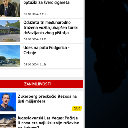
optužbi za šverc cigareta
08. 10. 2024 - 13:12
Oduzeta tri međunarodno
tražena vozila, uhapšen turski
državljanin zbog pištolja
08. 10. 2024 - 12:52
Udes na putu Podgorica -
Cetinje
08. 10. 2024 - 11:26
ZANIMLJIVOSTI
Zukerberg preskočio Bezosa na
listi milijardera
05.10
Jugoslovenski Las Vegas: Počinje
li nova era najluksuznije ruševine
na Jadranu?