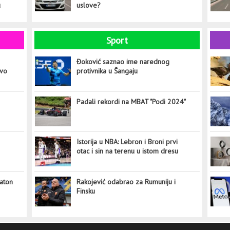
u
uslove?
Sport
Đoković saznao ime narednog
ovo
protivnika u Šangaju
Padali rekordi na MBAT "Podi 2024"
Istorija u NBA: Lebron i Broni prvi
otac i sin na terenu u istom dresu
aton
Rakojević odabrao za Rumuniju i
Finsku