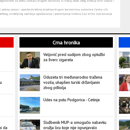
dgovornost za štetu nastalu drugom korisniku ili trećoj osobi zbog kršenja ovih Uslova i
i polnoj osnovi i psovke, direktne prijetnje drugim korisnicima, autorima čanka i/ili
fskog, uvredljivog sadržaja, oglašavanje i postavljanje linkova čija svrha nije davanje
Crna hronika
Veljović pred sudijom zbog optužbi
za šverc cigareta
Oduzeta tri međunarodno tražena
tu
vozila, uhapšen turski državljanin
zbog pištolja
Udes na putu Podgorica - Cetinje
Službenik MUP-a omogućio nabavku
ni da
oružja licu koje nije ispunjavalo