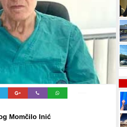
og Momčilo Inić