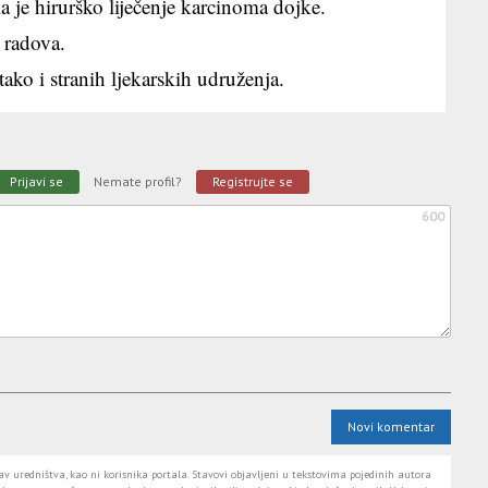
la je hirurško liječenje karcinoma dojke.
 radova.
ko i stranih ljekarskih udruženja.
Prijavi se
Nemate profil?
Registrujte se
600
Novi komentar
 uredništva, kao ni korisnika portala. Stavovi objavljeni u tekstovima pojedinih autora