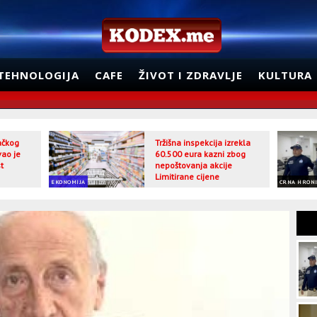
TEHNOLOGIJA
CAFE
ŽIVOT I ZDRAVLJE
KULTURA
jačkog
Tržišna inspekcija izrekla
vao je
60.500 eura kazni zbog
t
nepoštovanja akcije
Limitirane cijene
EKONOMIJA
CRNA HRON