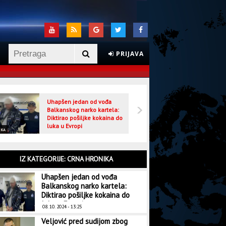
PRIJAVA
Uhapšen jedan od vođa
Veljo
Balkanskog narko kartela:
optuž
Diktirao pošiljke kokaina do
luka u Evropi
IKA
CRNA HRONIKA
IZ KATEGORIJE: CRNA HRONIKA
Uhapšen jedan od vođa
Balkanskog narko kartela:
Diktirao pošiljke kokaina do
luka u Evropi
08. 10. 2024 - 13:25
Veljović pred sudijom zbog