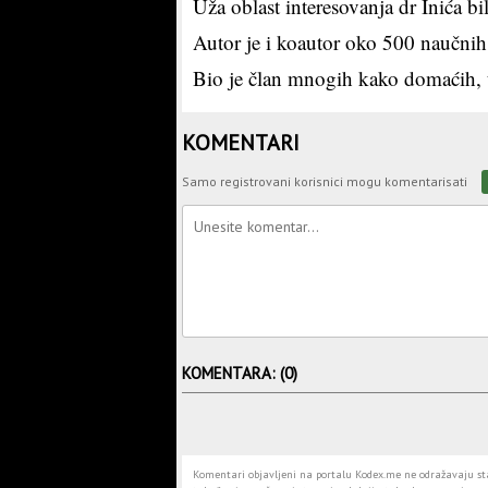
Uža oblast interesovanja dr Inića bi
Autor je i koautor oko 500 naučnih
Bio je član mnogih kako domaćih, ta
KOMENTARI
Samo registrovani korisnici mogu komentarisati
KOMENTARA: (0)
Komentari objavljeni na portalu Kodex.me ne odražavaju stav