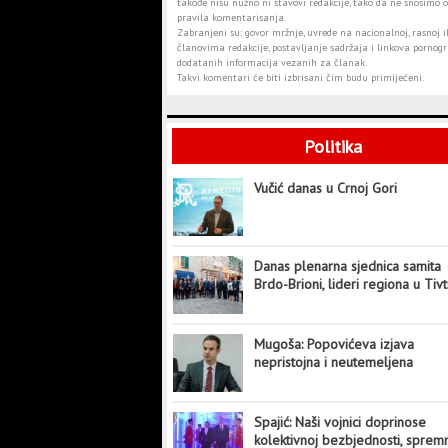
takođe nisu nužno ni stavovi redakcije, tako da ne snosimo o
pravila komentarisanja.
Zabranjeni su: govor mržnje, uvrede na nacionalnoj, rasnoj il
članovima redakcije, postavljanje sadržaja i linkova pornogra
dodatanih informacija vezanih za članak.
Takvi komentari će biti izbrisani čim budu primijećeni.
Politika
Vučić danas u Crnoj Gori
Danas plenarna sjednica samita
Brdo-Brioni, lideri regiona u Tiv
Mugoša: Popovićeva izjava
nepristojna i neutemeljena
Spajić: Naši vojnici doprinose
kolektivnoj bezbjednosti, sprem