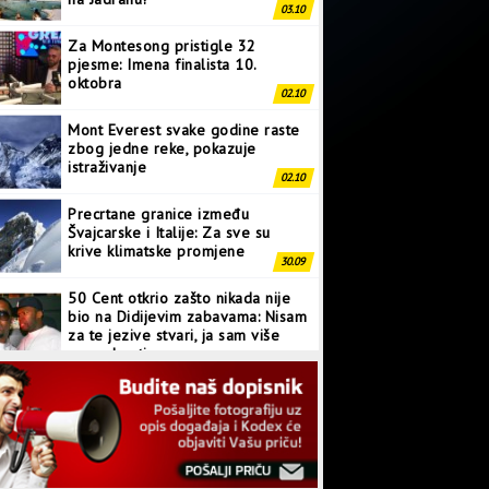
03.10
Za Montesong pristigle 32
pjesme: Imena finalista 10.
oktobra
02.10
Mont Everest svake godine raste
zbog jedne reke, pokazuje
istraživanje
02.10
Precrtane granice između
Švajcarske i Italije: Za sve su
krive klimatske promjene
30.09
50 Cent otkrio zašto nikada nije
bio na Didijevim zabavama: Nisam
za te jezive stvari, ja sam više
normalan tip
28.09
Japanci prave superkompjuter
kakav svijet još nije vidio
27.09
Linkin Park ima novu pjesmu: