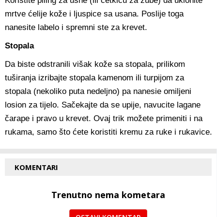
Koristite piling za usne (ili četkicu za zube) da uklonite
mrtve ćelije kože i ljuspice sa usana. Poslije toga
nanesite labelo i spremni ste za krevet.
Stopala
Da biste odstranili višak kože sa stopala, prilikom
tuširanja izribajte stopala kamenom ili turpijom za
stopala (nekoliko puta nedeljno) pa nanesie omiljeni
losion za tijelo. Sačekajte da se upije, navucite lagane
čarape i pravo u krevet. Ovaj trik možete primeniti i na
rukama, samo što ćete koristiti kremu za ruke i rukavice.
KOMENTARI
Trenutno nema kometara