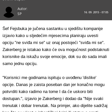
Autor:
16. 09. 2015 - 07:05
SP
Šef Fejsbuka je jučena sastanku u sjedištu kompanije
izjavio kako u sljedećim mjesecima planiraju uvesti
opciju "ne sviđa mi se" uz onaj postojeći "sviđa mi se".
Zakerberg je istakao kako će ova mogućnost podstaknuti
korisnike da iskažu svoje emocije, dok su do sada imali
samo jednu opciju.
"Korisnici me godinama ispituju o uvođenu 'dislike'
opcije. Danas je zaista poseban dan jer konačno mogu
potvrditi kako radimo na tome I da će uskoro biti
dostupan.", izjavio je Zakerberg i dodao da "Nije svaki
trenutak i dobar trenutak. Na primjer, ako dijelite sadržaj