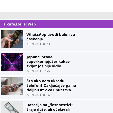
Iz kategorije: Web
WhatsApp uvodi balon za
ćaskanje
28. 09. 2024 - 08:13
Japanci prave
superkompjuter kakav
svijet još nije vidio
27. 09. 2024 - 11:45
Šta ako vam ukradu
telefon? Zaključajte ga na
daljinu uz ova uputstva
22. 09. 2024 - 06:56
Baterija na „šesnaestici“
traje duže, ali očekivali