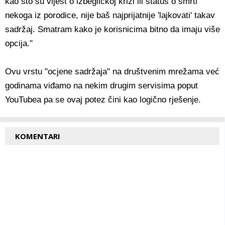
kao što su vijest o izbegličkoj krizi ili status o smrti
nekoga iz porodice, nije baš najprijatnije 'lajkovati' takav
sadržaj. Smatram kako je korisnicima bitno da imaju više
opcija."
Ovu vrstu "ocjene sadržaja" na društvenim mrežama već
godinama viđamo na nekim drugim servisima poput
YouTubea pa se ovaj potez čini kao logično rješenje.
KOMENTARI