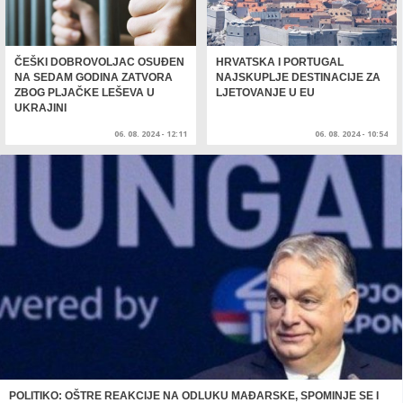
ČEŠKI DOBROVOLJAC OSUĐEN
HRVATSKA I PORTUGAL
NA SEDAM GODINA ZATVORA
NAJSKUPLJE DESTINACIJE ZA
ZBOG PLJAČKE LEŠEVA U
LJETOVANJE U EU
UKRAJINI
06. 08. 2024 - 12:11
06. 08. 2024 - 10:54
POLITIKO: OŠTRE REAKCIJE NA ODLUKU MAĐARSKE, SPOMINJE SE I