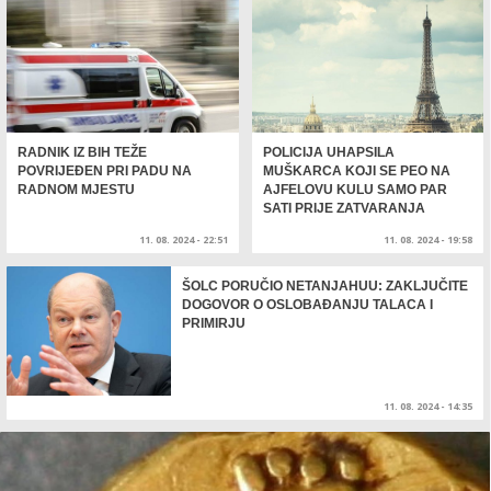
RADNIK IZ BIH TEŽE
POLICIJA UHAPSILA
POVRIJEĐEN PRI PADU NA
MUŠKARCA KOJI SE PEO NA
RADNOM MJESTU
AJFELOVU KULU SAMO PAR
SATI PRIJE ZATVARANJA
OLIMPIJSKIH IGARA
11. 08. 2024 - 22:51
11. 08. 2024 - 19:58
ŠOLC PORUČIO NETANJAHUU: ZAKLJUČITE
DOGOVOR O OSLOBAĐANJU TALACA I
PRIMIRJU
11. 08. 2024 - 14:35