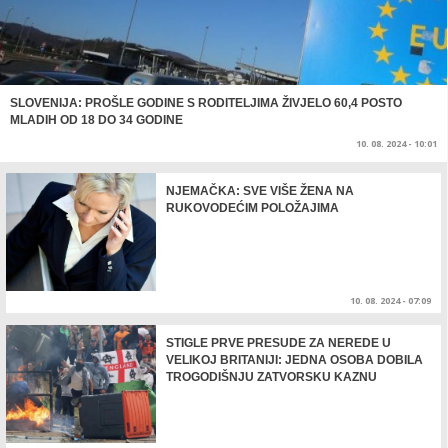
SLOVENIJA: PROŠLE GODINE S RODITELJIMA ŽIVJELO 60,4 POSTO
MLADIH OD 18 DO 34 GODINE
10. 08. 2024 - 10:01
NJEMAČKA: SVE VIŠE ŽENA NA
RUKOVODEĆIM POLOŽAJIMA
10. 08. 2024 - 07:09
STIGLE PRVE PRESUDE ZA NEREDE U
VELIKOJ BRITANIJI: JEDNA OSOBA DOBILA
TROGODIŠNJU ZATVORSKU KAZNU