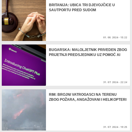
BRITANIJA: UBICA TRI DJEVOJČICE U
SAUTPORTU PRED SUDOM
01. 08. 2024 - 15:22
BUGARSKA: MALOLJETNIK PRIVEDEN ZBOG
PRIJETNJI PREDSJEDNIKU UZ POMOĆ AI
31. 07. 2024 - 22:24
RIM: BROJNI VATROGASCI NA TERENU
ZBOG POŽARA, ANGAŽOVANI I HELIKOPTERI
31. 07. 2024 - 19:25