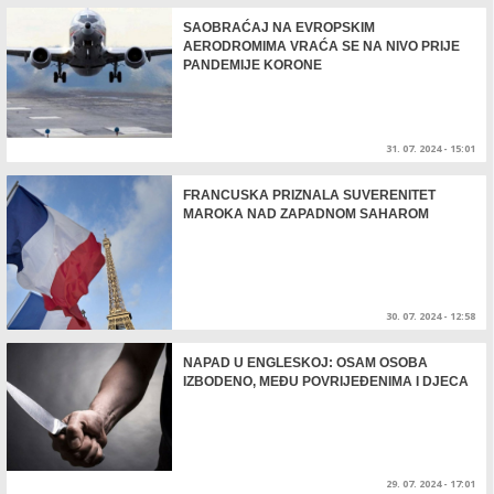
SAOBRAĆAJ NA EVROPSKIM
AERODROMIMA VRAĆA SE NA NIVO PRIJE
PANDEMIJE KORONE
31. 07. 2024 - 15:01
FRANCUSKA PRIZNALA SUVERENITET
MAROKA NAD ZAPADNOM SAHAROM
30. 07. 2024 - 12:58
NAPAD U ENGLESKOJ: OSAM OSOBA
IZBODENO, MEĐU POVRIJEĐENIMA I DJECA
29. 07. 2024 - 17:01