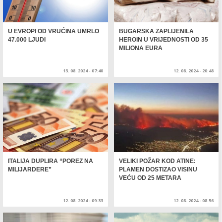
U EVROPI OD VRUĆINA UMRLO
BUGARSKA ZAPLIJENILA
47.000 LJUDI
HEROIN U VRIJEDNOSTI OD 35
MILIONA EURA
13. 08. 2024 - 07:40
12. 08. 2024 - 20:48
ITALIJA DUPLIRA “POREZ NA
VELIKI POŽAR KOD ATINE:
MILIJARDERE”
PLAMEN DOSTIZAO VISINU
VEĆU OD 25 METARA
12. 08. 2024 - 09:33
12. 08. 2024 - 08:56