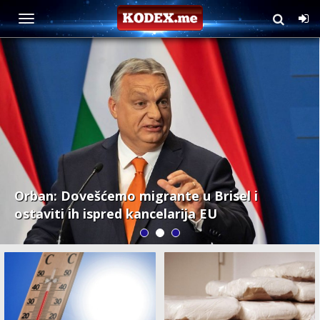
Evropa
Orban: Dovešćemo migrante u Brisel i
ostaviti ih ispred kancelarija EU