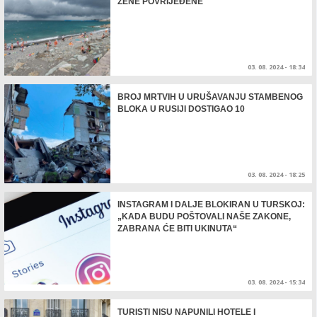
ŽENE POVRIJEĐENE
03. 08. 2024 - 18:34
BROJ MRTVIH U URUŠAVANJU STAMBENOG
BLOKA U RUSIJI DOSTIGAO 10
03. 08. 2024 - 18:25
INSTAGRAM I DALJE BLOKIRAN U TURSKOJ:
„KADA BUDU POŠTOVALI NAŠE ZAKONE,
ZABRANA ĆE BITI UKINUTA“
03. 08. 2024 - 15:34
TURISTI NISU NAPUNILI HOTELE I