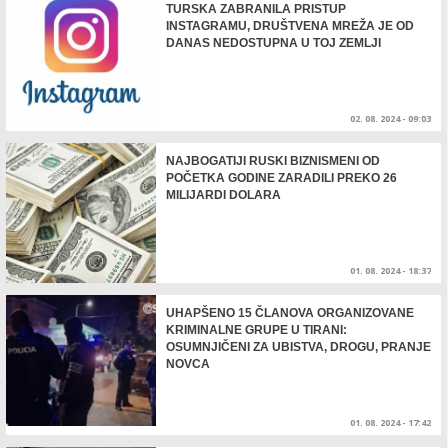
TURSKA ZABRANILA PRISTUP
INSTAGRAMU, DRUŠTVENA MREŽA JE OD
DANAS NEDOSTUPNA U TOJ ZEMLJI
02. 08. 2024 - 09:03
NAJBOGATIJI RUSKI BIZNISMENI OD
POČETKA GODINE ZARADILI PREKO 26
MILIJARDI DOLARA
01. 08. 2024 - 18:37
UHAPŠENO 15 ČLANOVA ORGANIZOVANE
KRIMINALNE GRUPE U TIRANI:
OSUMNJIČENI ZA UBISTVA, DROGU, PRANJE
NOVCA
01. 08. 2024 - 17:42