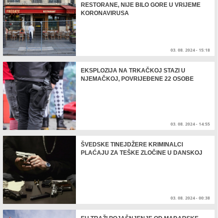
RESTORANE, NIJE BILO GORE U VRIJEME
KORONAVIRUSA
03. 08. 2024 - 15:18
EKSPLOZIJA NA TRKAČKOJ STAZI U
NJEMAČKOJ, POVRIJEĐENE 22 OSOBE
03. 08. 2024 - 14:55
ŠVEDSKE TINEJDŽERE KRIMINALCI
PLAĆAJU ZA TEŠKE ZLOČINE U DANSKOJ
03. 08. 2024 - 00:38