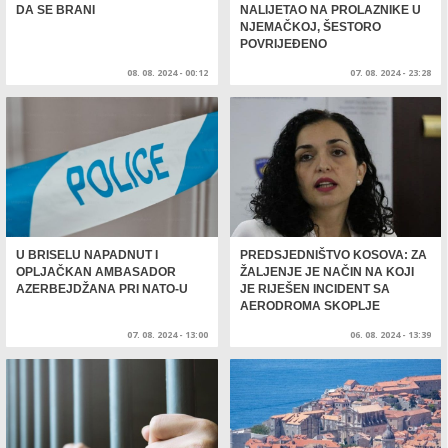
DA SE BRANI
NALIJETAO NA PROLAZNIKE U
NJEMAČKOJ, ŠESTORO
POVRIJEĐENO
08. 08. 2024 - 00:12
07. 08. 2024 - 23:28
U BRISELU NAPADNUT I
PREDSJEDNIŠTVO KOSOVA: ZA
OPLJAČKAN AMBASADOR
ŽALJENJE JE NAČIN NA KOJI
AZERBEJDŽANA PRI NATO-U
JE RIJEŠEN INCIDENT SA
AERODROMA SKOPLJE
07. 08. 2024 - 13:00
06. 08. 2024 - 13:39