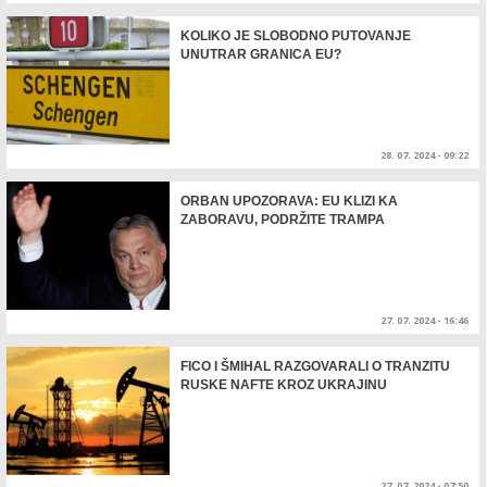
KOLIKO JE SLOBODNO PUTOVANJE
UNUTRAR GRANICA EU?
28. 07. 2024 - 09:22
ORBAN UPOZORAVA: EU KLIZI KA
ZABORAVU, PODRŽITE TRAMPA
27. 07. 2024 - 16:46
FICO I ŠMIHAL RAZGOVARALI O TRANZITU
RUSKE NAFTE KROZ UKRAJINU
27. 07. 2024 - 07:50