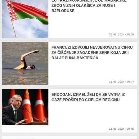
EU TRAŽI POJAŠNJENJE OD MAĐARSKE
ZBOG VIZNIH OLAKŠICA ZA RUSE I
BJELORUSE
02. 08. 2024 - 18:08
FRANCUZI IZDVOJILI NEVJEROVATNU CIFRU
ZA ČIŠĆENJE ZAGAĐENE SENE KOJA JE I
DALJE PUNA BAKTERIJA
02. 08. 2024 - 10:07
ERDOGAN: IZRAEL ŽELI DA SE VATRA IZ
GAZE PROŠIRI PO CIJELOM REGIONU
02. 08. 2024 - 09:45