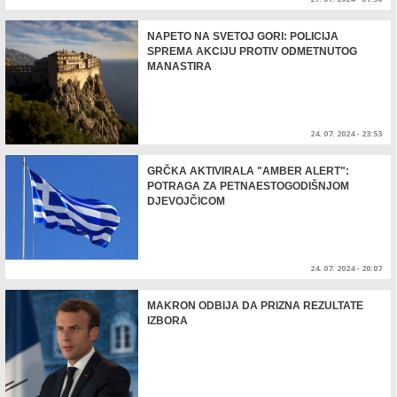
NAPETO NA SVETOJ GORI: POLICIJA
SPREMA AKCIJU PROTIV ODMETNUTOG
MANASTIRA
24. 07. 2024 - 23:53
GRČKA AKTIVIRALA "AMBER ALERT":
POTRAGA ZA PETNAESTOGODIŠNJOM
DJEVOJČICOM
24. 07. 2024 - 20:07
MAKRON ODBIJA DA PRIZNA REZULTATE
IZBORA