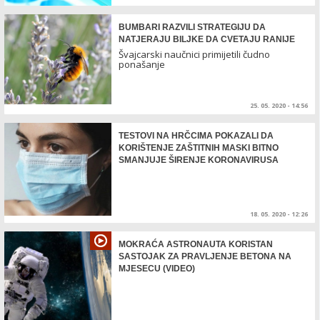
BUMBARI RAZVILI STRATEGIJU DA
NATJERAJU BILJKE DA CVETAJU RANIJE
Švajcarski naučnici primijetili čudno
ponašanje
25. 05. 2020 - 14:56
TESTOVI NA HRČCIMA POKAZALI DA
KORIŠTENJE ZAŠTITNIH MASKI BITNO
SMANJUJE ŠIRENJE KORONAVIRUSA
18. 05. 2020 - 12:26
MOKRAĆA ASTRONAUTA KORISTAN
SASTOJAK ZA PRAVLJENJE BETONA NA
MJESECU (VIDEO)