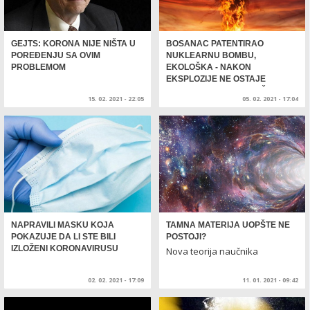
GEJTS: KORONA NIJE NIŠTA U
BOSANAC PATENTIRAO
POREĐENJU SA OVIM
NUKLEARNU BOMBU,
PROBLEMOM
EKOLOŠKA - NAKON
EKSPLOZIJE NE OSTAJE
RADIOAKTIVNA PUSTOŠ
15. 02. 2021 - 22:05
05. 02. 2021 - 17:04
NAPRAVILI MASKU KOJA
TAMNA MATERIJA UOPŠTE NE
POKAZUJE DA LI STE BILI
POSTOJI?
IZLOŽENI KORONAVIRUSU
Nova teorija naučnika
02. 02. 2021 - 17:09
11. 01. 2021 - 09:42