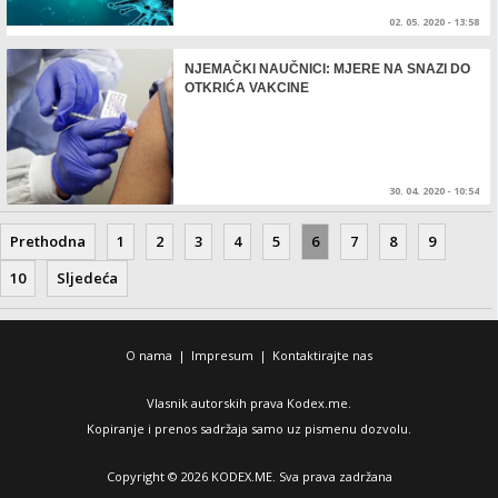
02. 05. 2020 - 13:58
NJEMAČKI NAUČNICI: MJERE NA SNAZI DO
OTKRIĆA VAKCINE
30. 04. 2020 - 10:54
Prethodna
1
2
3
4
5
6
7
8
9
10
Sljedeća
O nama
|
Impresum
|
Kontaktirajte nas
Vlasnik autorskih prava Kodex.me.
Kopiranje i prenos sadržaja samo uz pismenu dozvolu.
Copyright © 2026 KODEX.ME. Sva prava zadržana