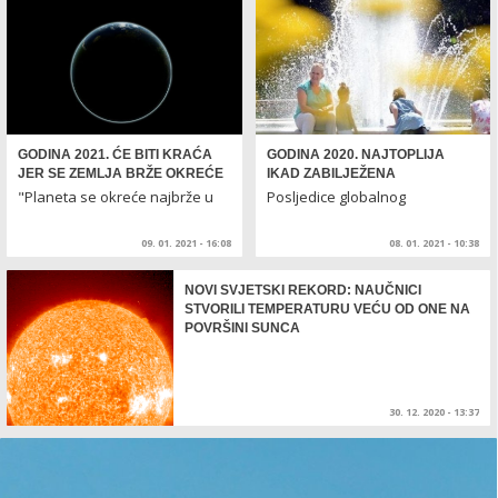
GODINA 2021. ĆE BITI KRAĆA
GODINA 2020. NAJTOPLIJA
JER SE ZEMLJA BRŽE OKREĆE
IKAD ZABILJEŽENA
"Planeta se okreće najbrže u
Posljedice globalnog
posljednjih 50 godina"
zagrijevanja
09. 01. 2021 - 16:08
08. 01. 2021 - 10:38
NOVI SVJETSKI REKORD: NAUČNICI
STVORILI TEMPERATURU VEĆU OD ONE NA
POVRŠINI SUNCA
30. 12. 2020 - 13:37