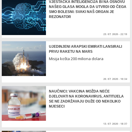
VJEŠTAČKA INTELIGENCIJA BI NA OSNOVU
NAŠEG GLASA MOGLA DA UTVRDI OD ČEGA
SMO BOLESNI: SVAKI NAŠ ORGAN JE
REZONATOR
23. 07. 2020 - 22:19
UJEDINJENI ARAPSKI EMIRATI LANSIRALI
PRVU RAKETU NA MARS
Misija košta 200 miliona dolara
20. 07. 2020 - 10:34
NAUČNICI: VAKCINA MOŽDA NEĆE
DJELOVATI NA KORONAVIRUS, ANTITIJELA
SE NE ZADRŽAVAJU DUŽE OD NEKOLIKO
MJESECI
13. 07. 2020 - 18:37