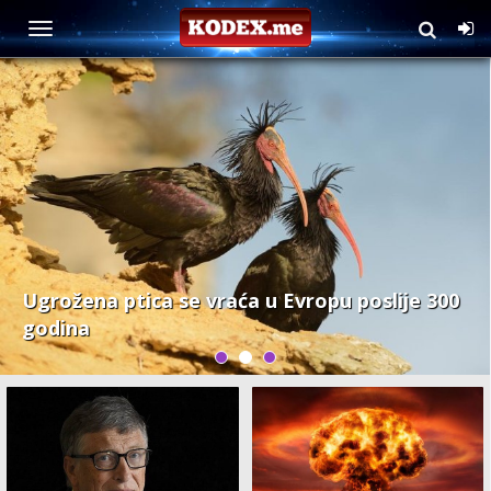
Nauka
Ugrožena ptica se vraća u Evropu poslije 300
godina