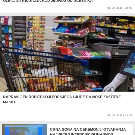
OZBILJNA REAKCIJA KOD JEDNOG OD UČESNIKA
09. 09. 2020 - 08:15
NAPRAVLJEN ROBOT KOJI PODSJEĆA LJUDE DA NOSE ZAŠTITNE
MASKE
08. 09. 2020 - 22:15
CRNA GORA NA CEREMONIJI OTVARANJA
NAJVEĆEG INTERDISCIPLINARNOG