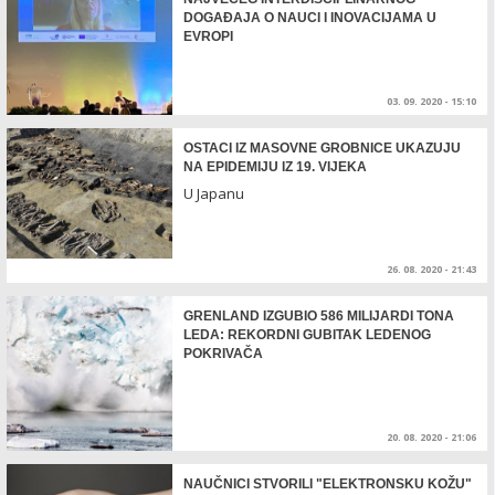
DOGAĐAJA O NAUCI I INOVACIJAMA U
EVROPI
03. 09. 2020 - 15:10
OSTACI IZ MASOVNE GROBNICE UKAZUJU
NA EPIDEMIJU IZ 19. VIJEKA
U Japanu
26. 08. 2020 - 21:43
GRENLAND IZGUBIO 586 MILIJARDI TONA
LEDA: REKORDNI GUBITAK LEDENOG
POKRIVAČA
20. 08. 2020 - 21:06
NAUČNICI STVORILI "ELEKTRONSKU KOŽU"