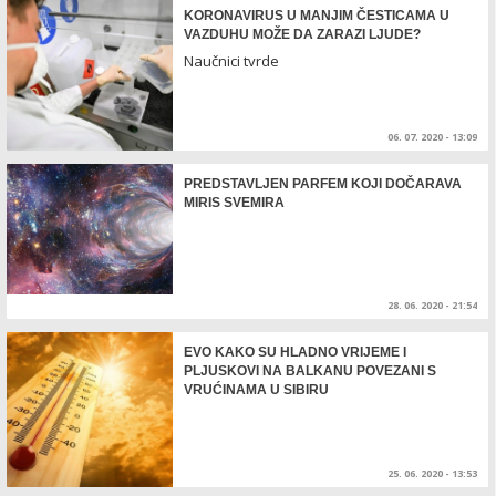
KORONAVIRUS U MANJIM ČESTICAMA U
VAZDUHU MOŽE DA ZARAZI LJUDE?
Naučnici tvrde
06. 07. 2020 - 13:09
PREDSTAVLJEN PARFEM KOJI DOČARAVA
MIRIS SVEMIRA
28. 06. 2020 - 21:54
EVO KAKO SU HLADNO VRIJEME I
PLJUSKOVI NA BALKANU POVEZANI S
VRUĆINAMA U SIBIRU
25. 06. 2020 - 13:53