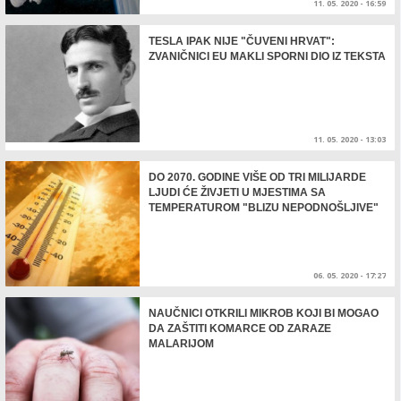
11. 05. 2020 - 16:59
TESLA IPAK NIJE "ČUVENI HRVAT":
ZVANIČNICI EU MAKLI SPORNI DIO IZ TEKSTA
11. 05. 2020 - 13:03
DO 2070. GODINE VIŠE OD TRI MILIJARDE
LJUDI ĆE ŽIVJETI U MJESTIMA SA
TEMPERATUROM "BLIZU NEPODNOŠLJIVE"
06. 05. 2020 - 17:27
NAUČNICI OTKRILI MIKROB KOJI BI MOGAO
DA ZAŠTITI KOMARCE OD ZARAZE
MALARIJOM