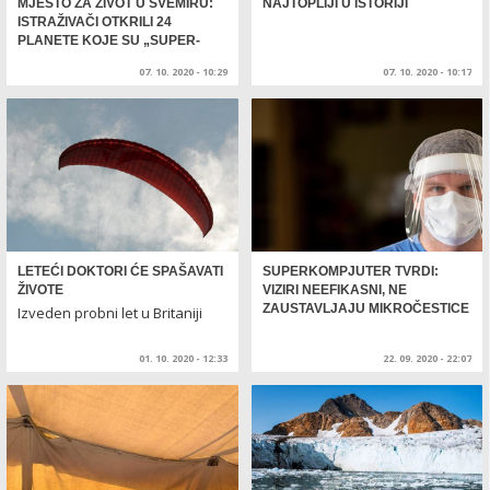
MJESTO ZA ŽIVOT U SVEMIRU:
NAJTOPLIJI U ISTORIJI
ISTRAŽIVAČI OTKRILI 24
PLANETE KOJE SU „SUPER-
NASTANJIVE“
07. 10. 2020 - 10:29
07. 10. 2020 - 10:17
LETEĆI DOKTORI ĆE SPAŠAVATI
SUPERKOMPJUTER TVRDI:
ŽIVOTE
VIZIRI NEEFIKASNI, NE
ZAUSTAVLJAJU MIKROČESTICE
Izveden probni let u Britaniji
01. 10. 2020 - 12:33
22. 09. 2020 - 22:07